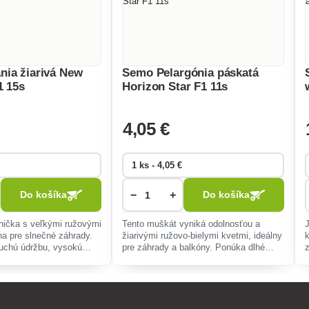
ia žiarivá New
Semo Pelargónia páskatá
1 15s
Horizon Star F1 11s
4
,05 €
−
+
Do košíka
Do košíka
tnička s veľkými ružovými
Tento muškát vyniká odolnosťou a
lna pre slnečné záhrady.
žiarivými ružovo-bielymi kvetmi, ideálny
uchú údržbu, vysokú
pre záhrady a balkóny. Ponúka dlhé
z
suchu a žiarivý farebný
kvitnutie a nenáročnú starostlivosť.