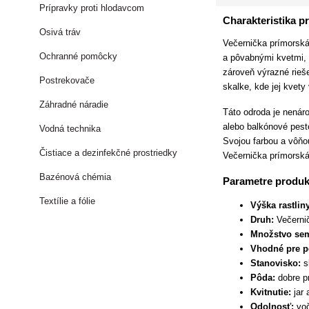
Prípravky proti hlodavcom
Charakteristika p
Osivá tráv
Večernička prímorská 
Ochranné pomôcky
a pôvabnými kvetmi, k
zároveň výrazné rieš
Postrekovače
skalke, kde jej kvety
Záhradné náradie
Táto odroda je nenár
alebo balkónové pest
Vodná technika
Svojou farbou a vôňo
Čistiace a dezinfekčné prostriedky
Večernička prímorská 
Bazénová chémia
Parametre produk
Textílie a fólie
Výška rastlin
Druh:
Večernič
Množstvo se
Vhodné pre p
Stanovisko:
s
Pôda:
dobre p
Kvitnutie:
jar 
Odolnosť:
voč