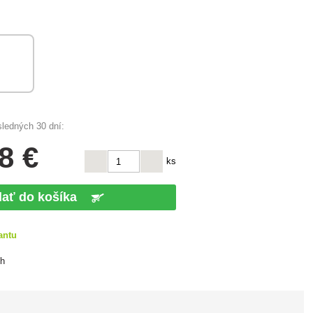
sledných 30 dní:
8 €
ks
dať do košíka
antu
ch