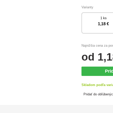
Varianty
1 ks
1
,18 €
Najnižšia cena za po
od
1
,1
Pri
Skladom podľa vari
Pridať do obľúbený