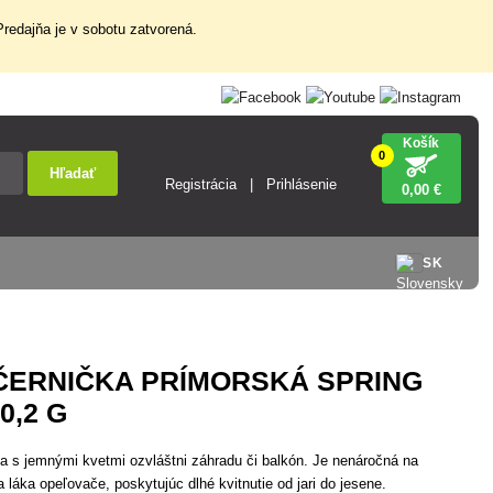
redajňa je v sobotu zatvorená.
Košík
0
Hľadať
Registrácia
Prihlásenie
0
,00 €
SK
ČERNIČKA PRÍMORSKÁ SPRING
0,2 G
na s jemnými kvetmi ozvláštni záhradu či balkón. Je nenáročná na
a láka opeľovače, poskytujúc dlhé kvitnutie od jari do jesene.