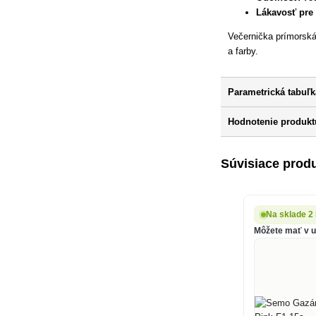
Lákavosť pre
Večernička prímorská 
a farby.
Parametrická tabuľk
Hodnotenie produkt
Súvisiace prod
Na sklade 2
Môžete mať v ut