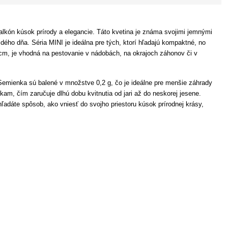
 balkón kúsok prírody a elegancie. Táto kvetina je známa svojimi jemnými
dého dňa. Séria MINI je ideálna pre tých, ktorí hľadajú kompaktné, no
 cm, je vhodná na pestovanie v nádobách, na okrajoch záhonov či v
 Semienka sú balené v množstve 0,2 g, čo je ideálne pre menšie záhrady
am, čím zaručuje dlhú dobu kvitnutia od jari až do neskorej jesene.
ľadáte spôsob, ako vniesť do svojho priestoru kúsok prírodnej krásy,