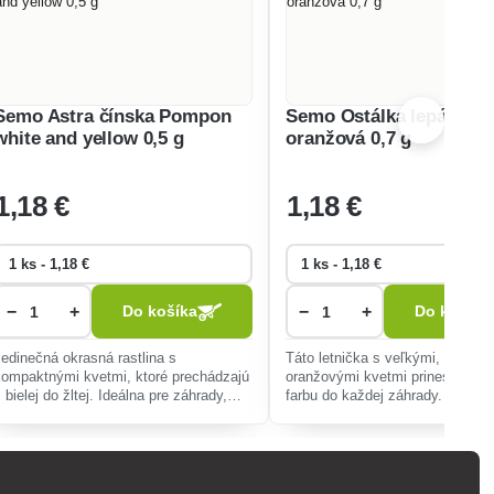
Semo Astra čínska Pompon
Semo Ostálka lepá Orio
white and yellow 0,5 g
oranžová 0,7 g
1
,18 €
1
,18 €
−
+
−
+
Do košíka
Do košíka
Jedinečná okrasná rastlina s
Táto letnička s veľkými, ohnivo
kompaktnými kvetmi, ktoré prechádzajú
oranžovými kvetmi prinesie dlho
 bielej do žltej. Ideálna pre záhrady,
farbu do každej záhrady. Nenár
nenáročná na pestovanie, kvitne od leta
pestovanie, ideálna na slnečné 
do jesene.
záhony.