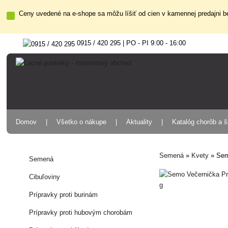
Ceny uvedené na e-shope sa môžu líšiť od cien v kamennej predajni be
0915 / 420 295 | PO - PI 9:00 - 16:00
Domov
Všetko o nákupe
Aktuality
Katalóg chorôb a 
Semená
»
Kvety
»
Sem
Semená
Cibuľoviny
Prípravky proti burinám
Prípravky proti hubovým chorobám