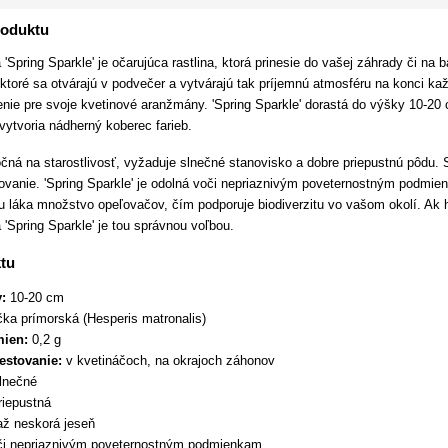
roduktu
'Spring Sparkle' je očarujúca rastlina, ktorá prinesie do vašej záhrady či na
toré sa otvárajú v podvečer a vytvárajú tak príjemnú atmosféru na konci kaž
enie pre svoje kvetinové aranžmány. 'Spring Sparkle' dorastá do výšky 10-20
 vytvoria nádherný koberec farieb.
očná na starostlivosť, vyžaduje slnečné stanovisko a dobre priepustnú pôdu.
ovanie. 'Spring Sparkle' je odolná voči nepriaznivým poveternostným podmienk
u láka množstvo opeľovačov, čím podporuje biodiverzitu vo vašom okolí. Ak h
'Spring Sparkle' je tou správnou voľbou.
tu
y:
10-20 cm
ka prímorská (Hesperis matronalis)
mien:
0,2 g
estovanie:
v kvetináčoch, na okrajoch záhonov
lnečné
riepustná
až neskorá jeseň
i nepriaznivým poveternostným podmienkam