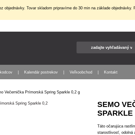
z objednávky. Tovar skladom pripravíme do 30 min na základe objednávky. P
škodcov
Kalendár postrekov
Veľkoobchod
Kontakt
o Večernička Prímorská Spring Sparkle 0,2 g
SEMO VE
SPARKLE 
Táto očarujúca rastli
starostlivosť, odolná 