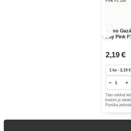
Semo Gazán
Day Pink F
2
,19 €
−
+
Táto odolná le
kvetmi je ideá
Ponúka jednod
odolnosť voči 
akcent.