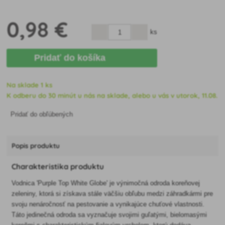
0
,98 €
ks
Pridať do košíka
Na sklade 1 ks
K odberu do 30 minút u nás na sklade, alebo u vás v utorok, 11.08.
Pridať do obľúbených
Popis produktu
Charakteristika produktu
Vodnica 'Purple Top White Globe' je výnimočná odroda koreňovej
zeleniny, ktorá si získava stále väčšiu obľubu medzi záhradkármi pre
svoju nenáročnosť na pestovanie a vynikajúce chuťové vlastnosti.
Táto jedinečná odroda sa vyznačuje svojimi guľatými, bielomasými