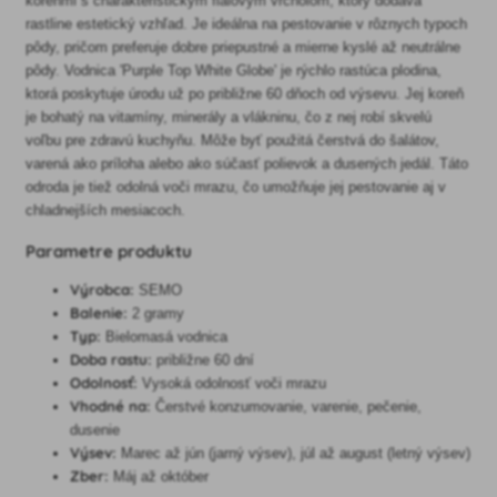
koreňmi s charakteristickým fialovým vrcholom, ktorý dodáva
rastline estetický vzhľad. Je ideálna na pestovanie v rôznych typoch
pôdy, pričom preferuje dobre priepustné a mierne kyslé až neutrálne
pôdy. Vodnica 'Purple Top White Globe' je rýchlo rastúca plodina,
ktorá poskytuje úrodu už po približne 60 dňoch od výsevu. Jej koreň
je bohatý na vitamíny, minerály a vlákninu, čo z nej robí skvelú
voľbu pre zdravú kuchyňu. Môže byť použitá čerstvá do šalátov,
varená ako príloha alebo ako súčasť polievok a dusených jedál. Táto
odroda je tiež odolná voči mrazu, čo umožňuje jej pestovanie aj v
chladnejších mesiacoch.
Parametre produktu
Výrobca:
SEMO
Balenie:
2 gramy
Typ:
Bielomasá vodnica
Doba rastu:
približne 60 dní
Odolnosť:
Vysoká odolnosť voči mrazu
Vhodné na:
Čerstvé konzumovanie, varenie, pečenie,
dusenie
Výsev:
Marec až jún (jarný výsev), júl až august (letný výsev)
Zber:
Máj až október