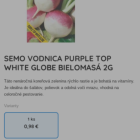
SEMO VODNICA PURPLE TOP
WHITE GLOBE BIELOMASÁ 2G
Táto nenáročná koreňová zelenina rýchlo rastie a je bohatá na vitamíny.
Je ideálna do šalátov, polievok a odolná voči mrazu, vhodná na
celoročné pestovanie.
Varianty
1 ks
0
,98 €