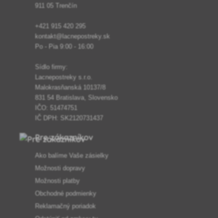
911 05 Trenčín
+421 915 420 295
kontakt@lacnepostreky.sk
Po - Pia 9:00 - 16:00
Sídlo firmy:
Lacnepostreky s.r.o.
Malokrasňanská 10137/8
831 54 Bratislava, Slovensko
IČO: 51474751
IČ DPH: SK2120731437
Pre zákazníkov
Ako balíme Vaše zásielky
Možnosti dopravy
Možnosti platby
Obchodné podmienky
Reklamačný poriadok