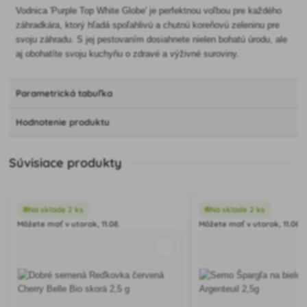
Vodnica 'Purple Top White Globe' je perfektnou voľbou pre každého
záhradkára, ktorý hľadá spoľahlivú a chutnú koreňovú zeleninu pre
svoju záhradu. S jej pestovaním dosiahnete nielen bohatú úrodu, ale
aj obohatíte svoju kuchyňu o zdravé a výživné suroviny.
Parametrická tabuľka
Hodnotenie produktu
Súvisiace produkty
Na sklade 2 ks
Na sklade 2 ks
Môžete mať v utorok, 11.08.
Môžete mať v utorok, 11.08.