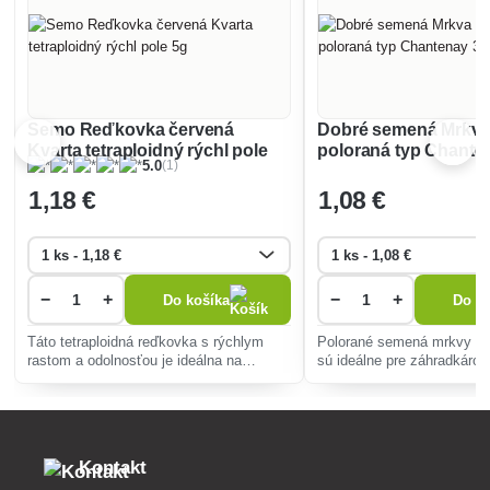
Semo Reďkovka červená
Dobré semená Mrkva 
Kvarta tetraploidný rýchl pole
poloraná typ Chante
(1)
5.0
5g
1
,18 €
1
,08 €
−
+
−
+
Do košíka
Do ko
Táto tetraploidná reďkovka s rýchlym
Polorané semená mrkvy ty
rastom a odolnosťou je ideálna na
sú ideálne pre záhradkárov
rýchlenie aj pestovanie na poli. Poskytuje
výnimočnú chuť, ľahké pes
šťavnaté, jemne pikantné buľvy vhodné
vysokú odolnosť voči cho
do šalátov a na priamu konzumáci
rôznych pôdnych podmien
Kontakt