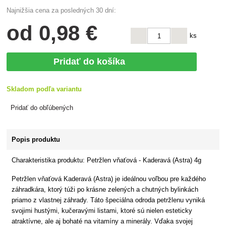
Najnižšia cena za posledných 30 dní:
od
0
,98 €
ks
Pridať do košíka
Skladom podľa variantu
Pridať do obľúbených
Popis produktu
Charakteristika produktu: Petržlen vňaťová - Kaderavá (Astra) 4g
Petržlen vňaťová Kaderavá (Astra) je ideálnou voľbou pre každého
záhradkára, ktorý túži po krásne zelených a chutných bylinkách
priamo z vlastnej záhrady. Táto špeciálna odroda petržlenu vyniká
svojimi hustými, kučeravými listami, ktoré sú nielen esteticky
atraktívne, ale aj bohaté na vitamíny a minerály. Vďaka svojej