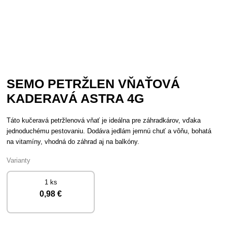
SEMO PETRŽLEN VŇAŤOVÁ
KADERAVÁ ASTRA 4G
Táto kučeravá petržlenová vňať je ideálna pre záhradkárov, vďaka
jednoduchému pestovaniu. Dodáva jedlám jemnú chuť a vôňu, bohatá
na vitamíny, vhodná do záhrad aj na balkóny.
Varianty
1 ks
0
,98 €