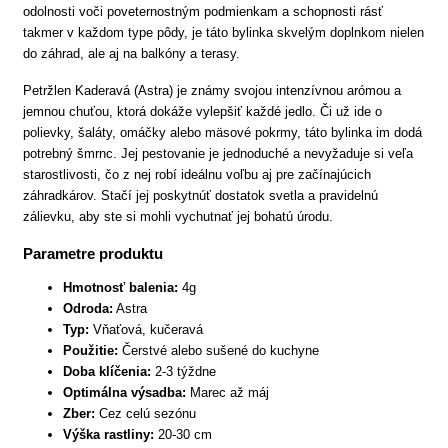
odolnosti voči poveternostným podmienkam a schopnosti rásť
takmer v každom type pôdy, je táto bylinka skvelým doplnkom nielen
do záhrad, ale aj na balkóny a terasy.
Petržlen Kaderavá (Astra) je známy svojou intenzívnou arómou a
jemnou chuťou, ktorá dokáže vylepšiť každé jedlo. Či už ide o
polievky, šaláty, omáčky alebo mäsové pokrmy, táto bylinka im dodá
potrebný šmrnc. Jej pestovanie je jednoduché a nevyžaduje si veľa
starostlivosti, čo z nej robí ideálnu voľbu aj pre začínajúcich
záhradkárov. Stačí jej poskytnúť dostatok svetla a pravidelnú
zálievku, aby ste si mohli vychutnať jej bohatú úrodu.
Parametre produktu
Hmotnosť balenia:
4g
Odroda:
Astra
Typ:
Vňaťová, kučeravá
Použitie:
Čerstvé alebo sušené do kuchyne
Doba klíčenia:
2-3 týždne
Optimálna výsadba:
Marec až máj
Zber:
Cez celú sezónu
Výška rastliny:
20-30 cm