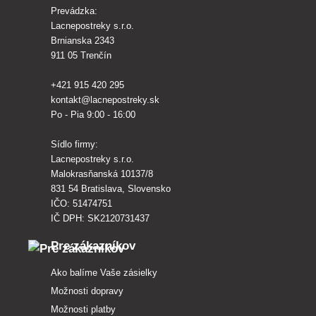
Prevádzka:
Lacnepostreky s.r.o.
Brnianska 2343
911 05 Trenčín
+421 915 420 295
kontakt@lacnepostreky.sk
Po - Pia 9:00 - 16:00
Sídlo firmy:
Lacnepostreky s.r.o.
Malokrasňanská 10137/8
831 54 Bratislava, Slovensko
IČO: 51474751
IČ DPH: SK2120731437
Pre zákazníkov
Ako balíme Vaše zásielky
Možnosti dopravy
Možnosti platby