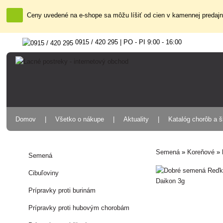
Ceny uvedené na e-shope sa môžu líšiť od cien v kamennej predajni
0915 / 420 295 | PO - PI 9:00 - 16:00
Domov
Všetko o nákupe
Aktuality
Katalóg chorôb a 
Semená
»
Koreňové
»
Semená
Cibuľoviny
Prípravky proti burinám
Prípravky proti hubovým chorobám