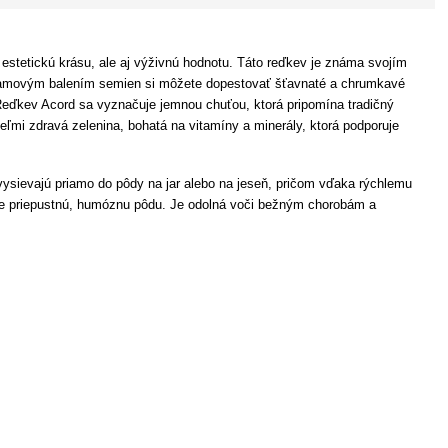
n estetickú krásu, ale aj výživnú hodnotu. Táto reďkev je známa svojím
3-gramovým balením semien si môžete dopestovať šťavnaté a chrumkavé
 Reďkev Acord sa vyznačuje jemnou chuťou, ktorá pripomína tradičný
eľmi zdravá zelenina, bohatá na vitamíny a minerály, ktorá podporuje
ysievajú priamo do pôdy na jar alebo na jeseň, pričom vďaka rýchlemu
bre priepustnú, humóznu pôdu. Je odolná voči bežným chorobám a