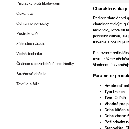
Prípravky proti hlodavcom
Charakteristika p
Osivá tráv
Reďkev siata Acord gu
Ochranné pomôcky
charakteristickým gu
reďkvičky, ktoré sú 
Postrekovače
japonský daikon, ale 
trávenie a posilňuje 
Záhradné náradie
Pestovanie reďkvičky
Vodná technika
rastu môžete očakáva
Čistiace a dezinfekčné prostriedky
škodcom, čo zaručuje
Bazénová chémia
Parametre produk
Textílie a fólie
Hmotnosť bal
Typ:
Daikon
Tvar:
Guľatá
Vhodné pre p
Doba klíčenia
Doba zberu:
6
Požiadavky n
Stanovište:
Sl