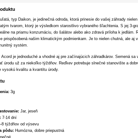
roduktu
ľatá, typ Daikon, je jedinečná odroda, ktorá prinesie do vašej záhrady niele
ľatým tvarom, ktorý je výsledkom starostlivo vybraného šľachtenia. S jej 
ideálne na priamu konzumáciu, do šalátov alebo ako zdravá príloha k jedlám.
je prispôsobená našim klimatickým podmienkam. Je to nielen chutná, ale aj v
imunitný systém.
 Acord je jednoduché a vhodné aj pre začínajúcich záhradkárov. Semená sa v
ť úrodu už za niekoľko týždňov. Reďkev potrebuje slnečné stanovište a do
 vysokú kvalitu a kvantitu úrody.
tu
enia:
3g
estovanie:
Jar, jeseň
:
7-14 dní
-8 týždňov od výsevu
a pôdu:
Humózna, dobre priepustná
nečné