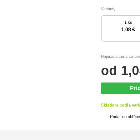
Varianty
1 ks
1
,08 €
Najnižšia cena za po
od
1
,0
Pri
Skladom podľa vari
Pridať do obľúb