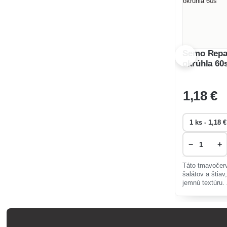
Semo Repa 
okrúhla 60
1
,18 €
−
+
Táto tmavočerv
šalátov a štia
jemnú textúru.
a vhodná na ce