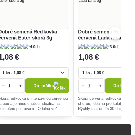
Dobré semená Reďkovka
Dobré semená Reďkovk
červená Ester skorá 3g
červená Lada raná 5g
(1)
(1)
4.0
3.0
1
,08 €
1
,08 €
−
+
−
+
Do košíka
Do košíka
Skorá reďkovka s intenzívnou červenou
Skorá červená reďkovka s jemn
farbou a jemnou chuťou, ideálna na
chuťou, ideálna pre šaláty a sen
celoročné pestovanie. Odolná voči
Rýchly rast do 25-30 dní, nenár
vybiehaniu, vhodná do šalátov a na
pestovanie, vhodná celoročne, 
rýchlu úrodu.
voči chorobám.