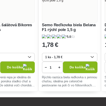
šalátová Bikores
Semo Reďkovka biela Belana
s
F1 rýchl pole 1,5 g
(1)
5.0
1
,78 €
−
+
Do košíka
Do košíka
ená repa je ideálna do
Rýchlo rastúca biela reďkovka s jemnou
v, ponúka sladkú chuť a
chuťou, ideálna pre celoročné
 Je odolná voči chorobám
pestovanie na poli či vo fóliovníkoch.
loročné pestovanie.
Odolná voči chorobám, vhodná do
šalátov a ako zdravý snack.