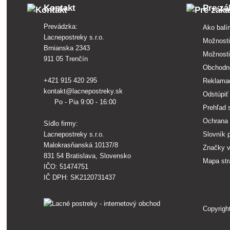
Kontakt
Pre zá
Prevádzka:
Ako balí
Lacnepostreky s.r.o.
Možnosti
Brnianska 2343
Možnosti
911 05 Trenčín
Obchodn
+421 915 420 295
Reklama
kontakt@lacnepostreky.sk
Odstúpiť
Po - Pia 9:00 - 16:00
Prehľad 
Ochrana 
Sídlo firmy:
Lacnepostreky s.r.o.
Slovník 
Malokrasňanská 10137/8
Značky 
831 54 Bratislava, Slovensko
Mapa st
IČO: 51474751
IČ DPH: SK2120731437
Copyrigh