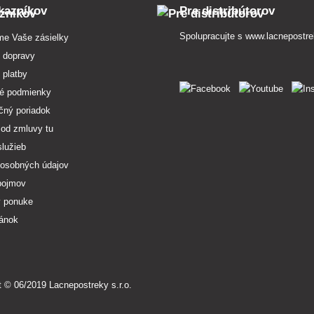
kazníkov
Pre distribútorov
Spolupracujte s
www.lacnepostre
me Vaše zásielky
 dopravy
 platby
é podmienky
čný poriadok
 od zmluvy tu
služieb
osobných údajov
pojmov
v ponuke
ránok
t © 06/2019 Lacnepostreky s.r.o.