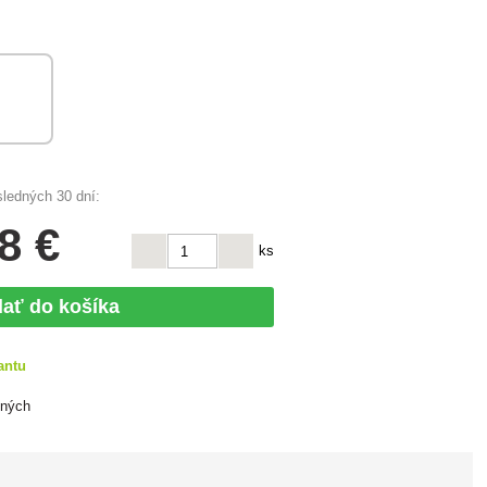
sledných 30 dní:
8 €
ks
dať do košíka
antu
ených