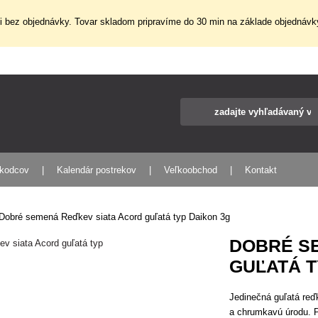
 bez objednávky. Tovar skladom pripravíme do 30 min na základe objednávky
škodcov
Kalendár postrekov
Veľkoobchod
Kontakt
Dobré semená Reďkev siata Acord guľatá typ Daikon 3g
DOBRÉ S
GUĽATÁ T
Jedinečná guľatá reďk
a chrumkavú úrodu. Po