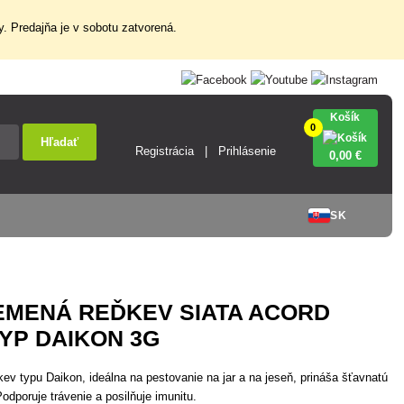
. Predajňa je v sobotu zatvorená.
Košík
0
Hľadať
Registrácia
Prihlásenie
0
,00 €
SK
EMENÁ REĎKEV SIATA ACORD
YP DAIKON 3G
ev typu Daikon, ideálna na pestovanie na jar a na jeseň, prináša šťavnatú
dporuje trávenie a posilňuje imunitu.