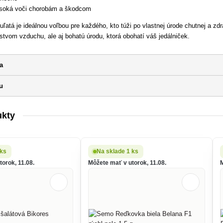
oká voči chorobám a škodcom
ľatá je ideálnou voľbou pre každého, kto túži po vlastnej úrode chutnej a zd
stvom vzduchu, ale aj bohatú úrodu, ktorá obohatí váš jedálniček.
a
u
ukty
 ks
Na sklade 1 ks
orok, 11.08.
Môžete mať v utorok, 11.08.