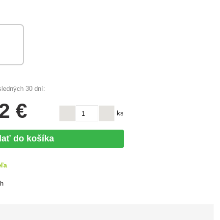
sledných 30 dní:
2 €
ks
dať do košíka
eľa
ch