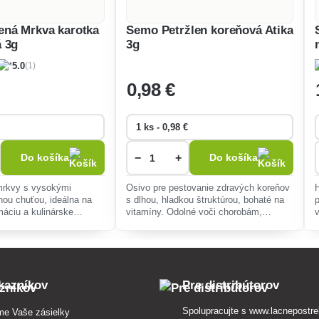
ná Mrkva karotka
Semo Petržlen koreňová Atika
 3g
3g
(1)
5.0
0
,98 €
−
+
Do košíka
Do košíka
mrkvy s vysokými
Osivo pre pestovanie zdravých koreňov
ou chuťou, ideálna na
s dlhou, hladkou štruktúrou, bohaté na
áciu a kulinárske
vitamíny. Odolné voči chorobám,
močne odolná voči
ideálne pre záhradkárov, ktorí chcú
ná pre rôzne typy pôdy.
jednoduchú a bohatú úrodu.
kazníkov
Pre distribútorov
Spolupracujte s
www.lacnepostre
me Vaše zásielky