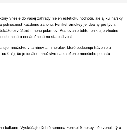
torý vnesie do vašej záhrady nielen estetickú hodnotu, ale aj kulinársky
su a jedinečnosť každému záhonu. Fenikel Smokey je ideálny pre tých,
 dokáže ozvláštniť mnoho pokrmov. Pestovanie tohto feniklu je vhodné
noduchosti a nenáročnosti na starostlivosť.
sahuje množstvo vitamínov a minerálov, ktoré podporujú trávenie a
osťou 0,7g, čo je ideálne množstvo na založenie menšieho porastu.
i na balkóne. Vyskúšajte Dobré semená Fenikel Smokey - červenolistý a