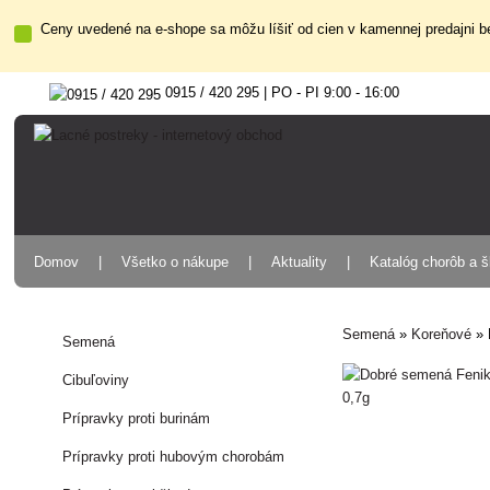
Ceny uvedené na e-shope sa môžu líšiť od cien v kamennej predajni be
0915 / 420 295 | PO - PI 9:00 - 16:00
Domov
Všetko o nákupe
Aktuality
Katalóg chorôb a 
Semená
»
Koreňové
»
Semená
Cibuľoviny
Prípravky proti burinám
Prípravky proti hubovým chorobám