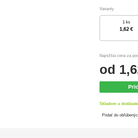
Varianty
1 ks
1
,62 €
Najnižšia cena za po
od
1
,6
Pri
Skladom u dodávat
Pridať do obľúbený