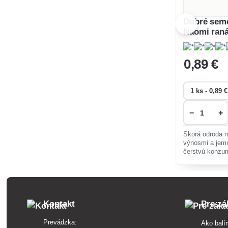
Dobré seme
Naomi raná
0
,89 €
−
+
Skorá odroda 
výnosmi a jemn
čerstvú konzum
využitie. Výni
chorobám, vhod
Kontakt
Pre zá
Prevádzka:
Ako balí