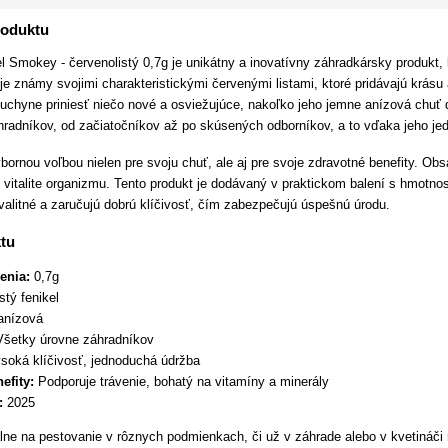
roduktu
Smokey - červenolistý 0,7g je unikátny a inovatívny záhradkársky produkt, k
 je známy svojimi charakteristickými červenými listami, ktoré pridávajú krá
 kuchyne priniesť niečo nové a osviežujúce, nakoľko jeho jemne anízová chuť
hradníkov, od začiatočníkov až po skúsených odborníkov, a to vďaka jeho jed
ornou voľbou nielen pre svoju chuť, ale aj pre svoje zdravotné benefity. Ob
j vitalite organizmu. Tento produkt je dodávaný v praktickom balení s hmotn
litné a zaručujú dobrú klíčivosť, čím zabezpečujú úspešnú úrodu.
tu
enia:
0,7g
stý fenikel
anízová
šetky úrovne záhradníkov
soká klíčivosť, jednoduchá údržba
efity:
Podporuje trávenie, bohatý na vitamíny a minerály
:
2025
lne na pestovanie v rôznych podmienkach, či už v záhrade alebo v kvetináč