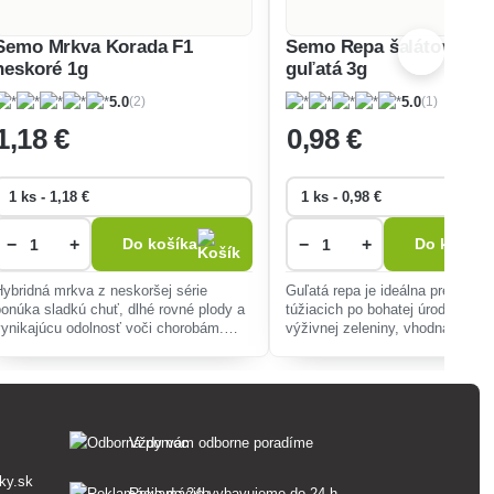
Semo Mrkva Korada F1
Semo Repa šalátová Bet
neskoré 1g
guľatá 3g
(2)
(1)
5.0
5.0
1
,18 €
0
,98 €
−
+
−
+
Do košíka
Do košíka
Hybridná mrkva z neskoršej série
Guľatá repa je ideálna pre pesto
ponúka sladkú chuť, dlhé rovné plody a
túžiacich po bohatej úrode chutn
vynikajúcu odolnosť voči chorobám.
výživnej zeleniny, vhodná do šal
Ideálna do záhrad aj mestských
polievok a ako príloha, s vysok
priestorov, s dlhodobými skladovacími
odolnosťou voči chorobám.
možnos
Vždy vám odborne poradíme
ky.sk
Reklamácie vybavujeme do 24 h