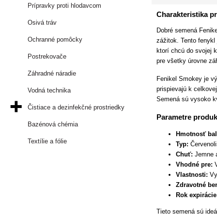
Prípravky proti hlodavcom
Charakteristika p
Osivá tráv
Dobré semená Fenikel 
Ochranné pomôcky
zážitok. Tento fenykl
ktorí chcú do svojej
Postrekovače
pre všetky úrovne zá
Záhradné náradie
Fenikel Smokey je výb
prispievajú k celkove
Vodná technika
Semená sú vysoko kva
Čistiace a dezinfekčné prostriedky
Parametre produk
Bazénová chémia
Hmotnosť bal
Textílie a fólie
Typ:
Červenoli
Chuť:
Jemne 
Vhodné pre:
V
Vlastnosti:
Vy
Zdravotné ben
Rok expirácie
Tieto semená sú ideá