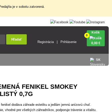
redajňa je v sobotu zatvorená.
Košík
0
Hľadať
Registrácia
Prihlásenie
0
,00 €
SK
EMENÁ FENIKEL SMOKEY
ISTÝ 0,7G
ý fenikel dodáva záhrade estetiku a jedlám jemnú anízovú chuť.
, vhodné pre všetkých záhradníkov, podporuje trávenie a vitalitu.