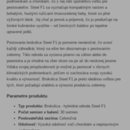
podmienkam a chorobám, čo z nej robí spoľahlivú voľbu pre
pestovateľov. Steel F1 sa vyznačuje kompaktným rastom a
bohatými, hustými ružicami tmavozelenej farby, ktoré sú plné
výživných látok. Jej chuť je jemná a príjemná, čo ju predurčuje na
široké kulinárske využitie – od čerstvých šalátov po tepelne
upravené jedlá.
Pestovanie brokolice Steel F1 je pomerne nenáročné, čo ocení
každý záhradkár, ktorý sa ešte len oboznamuje s pestovaním
zeleniny. Táto odroda sa vysieva priamo na záhon alebo do
pareniska a je vhodná na zber skoro na jar až do neskorej jesene.
Vďaka svojej prispôsobivosti je možné ju pestovať v rôznych
klimatických podmienkach, pričom si zachováva svoju vysokú
kvalitu a výnosnosť. Brokolica Steel F1 je preto ideálnou voľbou pre
tých, ktorí požadujú stabilnú a výnosnú produkciu zeleniny.
Parametre produktu
Typ produktu:
Brokolica - hybridná odroda Steel F1
Počet semien v balení:
30 semien
Pestovateľská sezóna:
Celoročná
Odolnosť:
Vysoká odolnosť voči chorobám a nepriaznivým