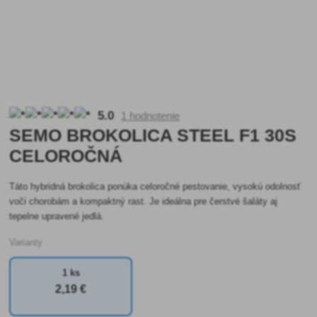
5.0
1 hodnotenie
SEMO BROKOLICA STEEL F1 30S
CELOROČNÁ
Táto hybridná brokolica ponúka celoročné pestovanie, vysokú odolnosť
voči chorobám a kompaktný rast. Je ideálna pre čerstvé šaláty aj
tepelne upravené jedlá.
Varianty
1 ks
2
,19 €