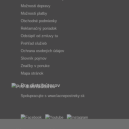
Možnosti dopravy
Možnosti platby
Obchodné podmienky
Reklamačný poriadok
Odstúpiť od zmluvy tu
Prehľad služieb
Ochrana osobných údajov
Slovník pojmov
Značky v ponuke
Mapa stránok
Pre distribútorov
Spolupracujte s
www.lacnepostreky.sk
Vždy vám odborne poradíme