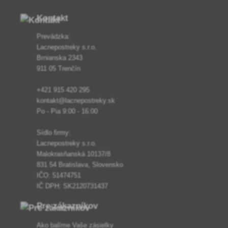
Kontakt
Prevádzka:
Lacnepostreky s.r.o.
Brnianska 2343
911 05 Trenčín
+421 915 420 295
kontakt@lacnepostreky.sk
Po - Pia 9:00 - 16:00
Sídlo firmy:
Lacnepostreky s.r.o.
Malokrasňanská 10137/8
831 54 Bratislava, Slovensko
IČO: 51474751
IČ DPH: SK2120731437
Pre zákazníkov
Ako balíme Vaše zásielky