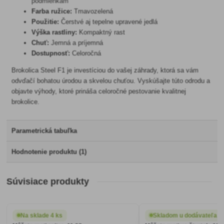
podmienkam
Farba ružice:
Tmavozelená
Použitie:
Čerstvé aj tepelne upravené jedlá
Výška rastliny:
Kompaktný rast
Chuť:
Jemná a príjemná
Dostupnosť:
Celoročná
Brokolica Steel F1 je investíciou do vašej záhrady, ktorá sa vám
odvďačí bohatou úrodou a skvelou chuťou. Vyskúšajte túto odrodu a
objavte výhody, ktoré prináša celoročné pestovanie kvalitnej
brokolice.
Parametrická tabuľka
Hodnotenie produktu (1)
Súvisiace produkty
Na sklade 4 ks
Skladom u dodávateľa