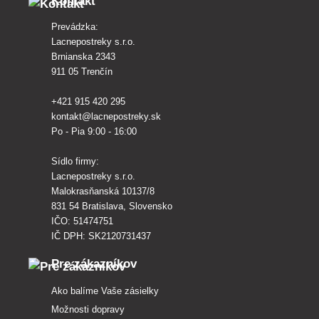
Kontakt
Prevádzka:
Lacnepostreky s.r.o.
Brnianska 2343
911 05 Trenčín
+421 915 420 295
kontakt@lacnepostreky.sk
Po - Pia 9:00 - 16:00
Sídlo firmy:
Lacnepostreky s.r.o.
Malokrasňanská 10137/8
831 54 Bratislava, Slovensko
IČO: 51474751
IČ DPH: SK2120731437
Pre zákazníkov
Ako balíme Vaše zásielky
Možnosti dopravy