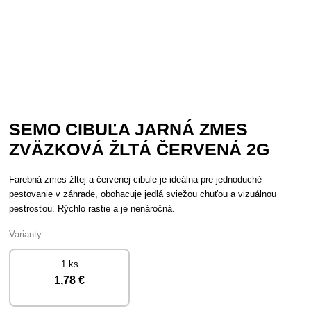
SEMO CIBUĽA JARNÁ ZMES
ZVÄZKOVÁ ŽLTÁ ČERVENÁ 2G
Farebná zmes žltej a červenej cibule je ideálna pre jednoduché
pestovanie v záhrade, obohacuje jedlá sviežou chuťou a vizuálnou
pestrosťou. Rýchlo rastie a je nenáročná.
Varianty
1 ks
1
,78 €