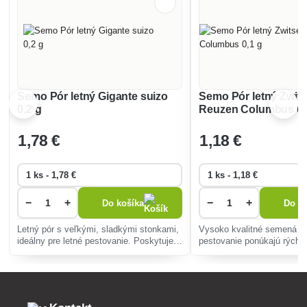
Semo Pór letný Gigante suizo
Semo Pór letný Zwit
0,2 g
Reuzen Columbus 0,
1
,78 €
1
,18 €
−
+
−
+
Do košíka
Do ko
Letný pór s veľkými, sladkými stonkami,
Vysoko kvalitné semená pr
ideálny pre letné pestovanie. Poskytuje
pestovanie ponúkajú rýchly
bohatú úrodu, je odolný voči chorobám a
odolnosť voči chorobám, id
vhodný na rôzne kulinárske využitie.
začiatočníkov. Vynikajúca
obohatí polievky a šaláty.