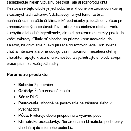
zabezpečuje nielen vizuálnu pestrosť, ale aj rôznorodú chuť.
Pestovanie tejto cibule je jednoduché a vhodné pre začiatočníkov aj
skúsených záhradkárov. Vďaka svojmu rýchlemu rastu a
nenáročnosti na pôdu či klimatické podmienky je ideálnou voľbou pre
zaneprázdnených pestovateľov. Táto zmes nielenže obohatí vašu
kuchyňu o lahodné ingrediencie, ale tiež poskytne estetický prvok do
vašej záhrady. Cibule sú vhodné na priame konzumovanie, do
šalátov, na grilovanie či ako prísada do rôznych jedál. Ich svieža
chuť a intenzívna aróma dodajú vašim pokrmom nezabudnuteľný
charakter. Spojte krásu s funkčnosťou a vychutnajte si plody svojej
práce priamo z vašej záhradky.
Parametre produktu
Balenie:
2 g semien
Odrôdy:
Žltá a červená cibuľa
Séria:
DUO
Pestovanie:
Vhodné na pestovanie na záhrade alebo v
kvetináčoch
Pôda:
Preferuje dobre priepustnú a výživnú pôdu
Klimatické požiadavky:
Nenáročná na klimatické podmienky,
vhodná aj do mierneho podnebia