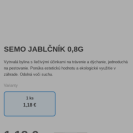
SEMO JABLČNÍK 0,8G
Vytrvalá bylina s liečivými účinkami na trávenie a dýchanie, jednoduchá
na pestovanie. Ponúka estetickú hodnotu a ekologické využitie v
záhrade. Odolná voči suchu.
Varianty
1 ks
1
,18 €