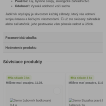
Použitie:
Čaj, bylinné sirupy, ekologické záhradníctvo
Odolnosť:
Vysoká odolnosť voči suchu
Jablčník obyčajný je skvostom každej záhrady, ktorý vás odmení
svojou krásou a liečivými vlastnosťami. Či už ste skúsený záhradkár
alebo začiatočník, jeho pestovanie vám prinesie radosť a úžitok.
Parametrická tabuľka
Hodnotenie produktu
Súvisiace produkty
Na sklade 3 ks
Na sklade 4 ks
Môžete mať pozajtra, 11.08.
Môžete mať pozajtra, 11.08.