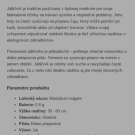
Jablčník je tradične používaný v bylinnej medicíne pre svoje
blahodarné účinky na tráviaci systém a respiračné problémy. Jeho
listy sa často využívajú na prípravu čaju, ktorý môže pomôcť pri
kašli, bronchitíde alebo pri zlepšení trávenia. Vďaka svojej
schopnosti odpudzovať niektoré škodce je tiež užitočnou rastlinou v
ekologickom záhradníctve.
Pestovanie jablčníka je jednoduché – preferuje slnečné stanovisko a
dobre priepustnú pôdu. Semená sa vysievajú priamo na miesto v
jarnom období. Jablčník je odolný voči suchu a nevyžaduje časté
zalievanie, čo z neho robí ideálnu rastlinu aj pre menej skúsených
záhradkárov.
Parametre produktu
Latinský názov:
Marrubium vulgare
Balenie:
0,8 g
Výška rastliny:
30 - 60 cm
Stanovisko:
Slnečné
Pôda:
Dobre priepustná
Výsev:
Jar