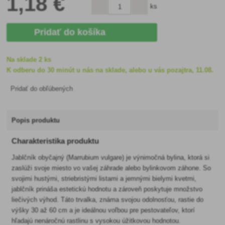
1
,18 €
ks
Pridať do košíka
Na sklade 2 ks
K odberu do 30 minút u nás na sklade, alebo u vás pozajtra, 11.08.
Pridať do obľúbených
Popis produktu
Charakteristika produktu
Jablčník obyčajný (Marrubium vulgare) je výnimočná bylina, ktorá si
zaslúži svoje miesto vo vašej záhrade alebo bylinkovom záhone. So
svojimi hustými, striebristými listami a jemnými bielymi kvetmi,
jablčník prináša estetickú hodnotu a zároveň poskytuje množstvo
liečivých výhod. Táto trvalka, známa svojou odolnosťou, rastie do
výšky 30 až 60 cm a je ideálnou voľbou pre pestovateľov, ktorí
hľadajú nenáročnú rastlinu s vysokou úžitkovou hodnotou.