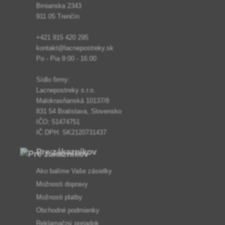
Brnianska 2343
911 05 Trenčín
+421 915 420 295
kontakt@lacnepostreky.sk
Po - Pia 9:00 - 16:00
Sídlo firmy:
Lacnepostreky s.r.o.
Malokrasňanská 10137/8
831 54 Bratislava, Slovensko
IČO: 51474751
IČ DPH: SK2120731437
Pre zákazníkov
Ako balíme Vaše zásielky
Možnosti dopravy
Možnosti platby
Obchodné podmienky
Reklamačný poriadok