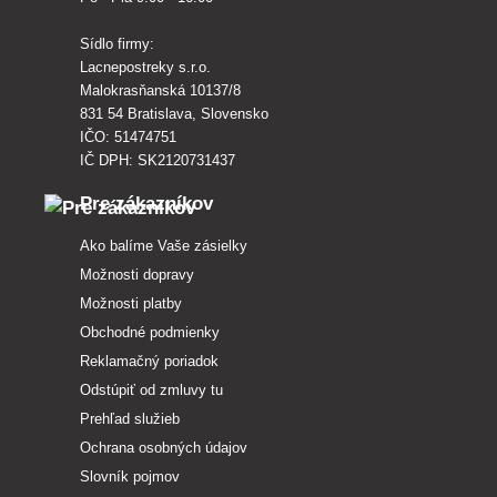
Sídlo firmy:
Lacnepostreky s.r.o.
Malokrasňanská 10137/8
831 54 Bratislava, Slovensko
IČO: 51474751
IČ DPH: SK2120731437
Pre zákazníkov
Ako balíme Vaše zásielky
Možnosti dopravy
Možnosti platby
Obchodné podmienky
Reklamačný poriadok
Odstúpiť od zmluvy tu
Prehľad služieb
Ochrana osobných údajov
Slovník pojmov