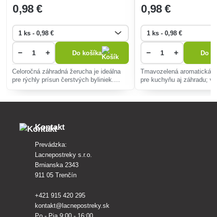
0
,98 €
0
,98 €
−
+
−
+
Do košíka
Do ko
Celoročná záhradná žerucha je ideálna
Tmavozelená aromatická by
pre rýchly prísun čerstvých byliniek.
pre kuchyňu aj záhradu; v
Jednoduché pestovanie, bohaté na
či sušená na pizzu, omáčky
vitamíny a minerály, skvelé do šalátov,
jednoduché pestovanie aj n
sendvičov a polievok.
Kontakt
Prevádzka:
Lacnepostreky s.r.o.
Brnianska 2343
911 05 Trenčín
+421 915 420 295
kontakt@lacnepostreky.sk
Po - Pia 9:00 - 16:00