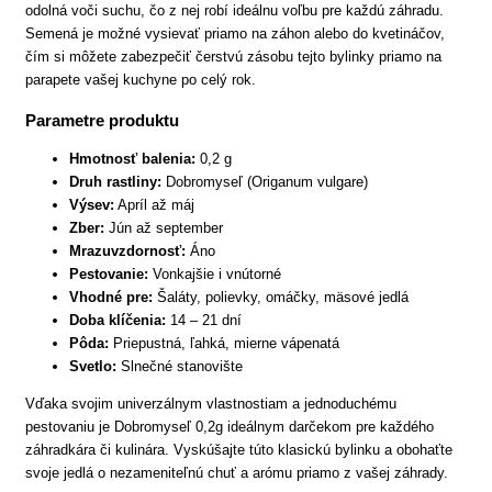
odolná voči suchu, čo z nej robí ideálnu voľbu pre každú záhradu.
Semená je možné vysievať priamo na záhon alebo do kvetináčov,
čím si môžete zabezpečiť čerstvú zásobu tejto bylinky priamo na
parapete vašej kuchyne po celý rok.
Parametre produktu
Hmotnosť balenia:
0,2 g
Druh rastliny:
Dobromyseľ (Origanum vulgare)
Výsev:
Apríl až máj
Zber:
Jún až september
Mrazuvzdornosť:
Áno
Pestovanie:
Vonkajšie i vnútorné
Vhodné pre:
Šaláty, polievky, omáčky, mäsové jedlá
Doba klíčenia:
14 – 21 dní
Pôda:
Priepustná, ľahká, mierne vápenatá
Svetlo:
Slnečné stanovište
Vďaka svojim univerzálnym vlastnostiam a jednoduchému
pestovaniu je Dobromyseľ 0,2g ideálnym darčekom pre každého
záhradkára či kulinára. Vyskúšajte túto klasickú bylinku a obohaťte
svoje jedlá o nezameniteľnú chuť a arómu priamo z vašej záhrady.