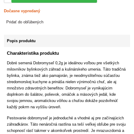
Dočasne vypredaný
Pridať do obľúbených
Popis produktu
Charakteristika produktu
Dobré semená Dobromyseľ 0,2g je ideálnou voľbou pre všetkých
milovníkov bylinkových záhrad a kulinárskeho umenia. Táto tradičná
bylinka, známa tiež ako pamajorán, je neodmysliteľnou súčasťou
stredomorskej kuchyne a prináša nielen výnimočnú chuť, ale aj
množstvo zdravotných benefitov. Dobromyseľ je vynikajúcim
doplnkom do šalátov, polievok, omáčok a mäsových jedál, kde
svojou jemnou, aromatickou vôňou a chuťou dokáže pozdvihnúť
každý pokrm na vyššiu úroveň.
Pestovanie dobromyseľ je jednoduché a vhodné aj pre začínajúcich
záhradkárov. Táto nenáročná rastlina sa teší veľkej obľube pre svoju
schopnosť rásť takmer v akomkoľvek prostredí. Je mrazuvzdorná a