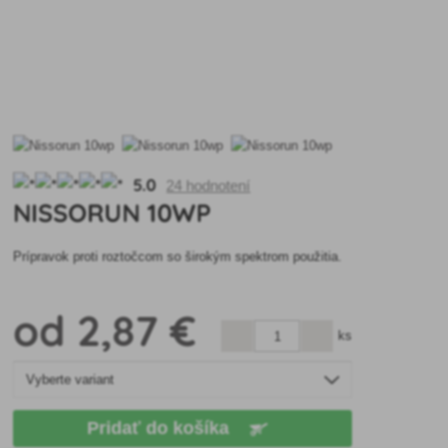
5.0
24 hodnotení
NISSORUN 10WP
Prípravok proti roztočcom so širokým spektrom použitia.
od
2
,87 €
ks
Pridať do košíka