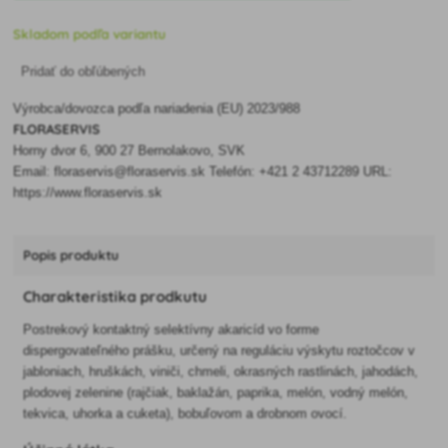
Skladom podľa variantu
Pridať do obľúbených
Výrobca/dovozca podľa nariadenia (EU) 2023/988
FLORASERVIS
Horny dvor 6, 900 27 Bernolakovo, SVK
Email: floraservis@floraservis.sk Telefón: +421 2 43712289 URL:
https://www.floraservis.sk
Popis produktu
Charakteristika prodkutu
Postrekový kontaktný selektívny akaricíd vo forme
dispergovateľného prášku, určený na reguláciu výskytu roztočcov v
jabloniach, hruškách, viniči, chmeli, okrasných rastlinách, jahodách,
plodovej zelenine (rajčiak, baklažán, paprika, melón, vodný melón,
tekvica, uhorka a cuketa), bobuľovom a drobnom ovocí.