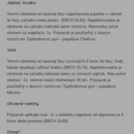
Jabloň, hruška
Termín ošetrenia od rastovej fázy napučiavania pupeňov v súkvetí
do fázy začiatku zretia plodov (BBCH 51-81). Najefektívnejšie je
ošetrenie na začiatku liahnutia lariev roztočca. Maximálny počet
ošetrení za vegetáciu: 1x. Prípravok je použiteľný s dravým
roztočcom Typhlodromus pyri – populácie Chelčice.
Vinič
Termín ošetrenia od rastovej fázy vyvinutých 5 listov do fázy, kedy
bobule dosahujú veľkosť hrášku (BBCH 15-75). Najefektívnejšie je
ošetrenie na začiatku liahnutia lariev zo zimných vajíčok. Max počet
ošetrení: 2x, interval medzi ošetreniami 30 dní. Prípravok je
použiteľný s dravým roztočcom Typhlodromus pyri – populácia
Mikulov.
Okrasné rastliny
Prípravok aplikujte max. 1x v priebehu vegetácie od objavenia sa 4
listov alebo praslena (BBCH 14-89).
Chmeľ