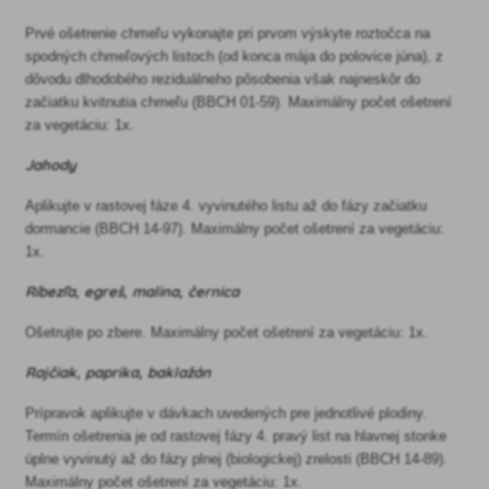
Prvé ošetrenie chmeľu vykonajte pri prvom výskyte roztočca na
spodných chmeľových listoch (od konca mája do polovice júna), z
dôvodu dlhodobého reziduálneho pôsobenia však najneskôr do
začiatku kvitnutia chmeľu (BBCH 01-59). Maximálny počet ošetrení
za vegetáciu: 1x.
Jahody
Aplikujte v rastovej fáze 4. vyvinutého listu až do fázy začiatku
dormancie (BBCH 14-97). Maximálny počet ošetrení za vegetáciu:
1x.
Ríbezľa, egreš, malina, černica
Ošetrujte po zbere. Maximálny počet ošetrení za vegetáciu: 1x.
Rajčiak, paprika, baklažán
Prípravok aplikujte v dávkach uvedených pre jednotlivé plodiny.
Termín ošetrenia je od rastovej fázy 4. pravý list na hlavnej stonke
úplne vyvinutý až do fázy plnej (biologickej) zrelosti (BBCH 14-89).
Maximálny počet ošetrení za vegetáciu: 1x.