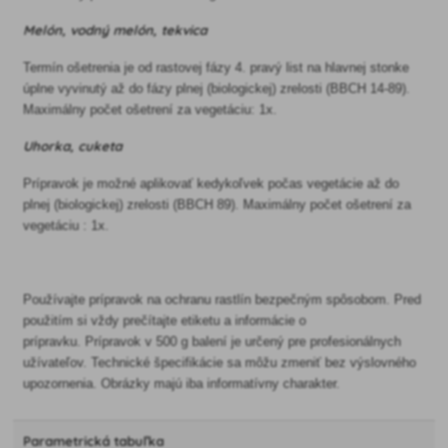
Melón, vodný melón, tekvica
Termín ošetrenia je od rastovej fázy 4. pravý list na hlavnej stonke
úplne vyvinutý až do fázy plnej (biologickej) zrelosti (BBCH 14-89).
Maximálny počet ošetrení za vegetáciu: 1x.
Uhorka, cuketa
Prípravok je možné aplikovať kedykoľvek počas vegetácie až do
plnej (biologickej) zrelosti (BBCH 89). Maximálny počet ošetrení za
vegetáciu : 1x.
Používajte prípravok na ochranu rastlín bezpečným spôsobom. Pred
použitím si vždy prečítajte etiketu a informácie o
prípravku. Prípravok v 500 g balení je určený pre profesionálnych
užívateľov. Technické špecifikácie sa môžu zmeniť bez výslovného
upozornenia. Obrázky majú iba informatívny charakter.
Parametrická tabuľka