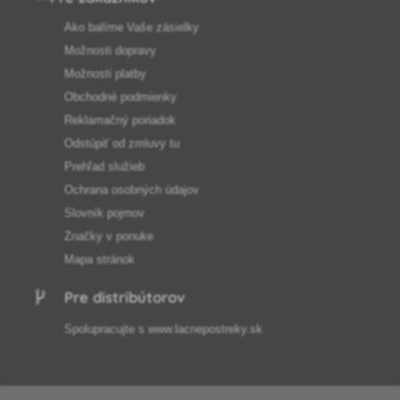
Ako balíme Vaše zásielky
Možnosti dopravy
Možnosti platby
Obchodné podmienky
Reklamačný poriadok
Odstúpiť od zmluvy tu
Prehľad služieb
Ochrana osobných údajov
Slovník pojmov
Značky v ponuke
Mapa stránok
Pre distribútorov
Spolupracujte s
www.lacnepostreky.sk