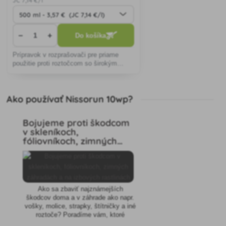
JC
7
,14 €/l
−
+
Do košíka
Prípravok v rozprašovači pre priame
použitie proti roztočcom so širokým
spektrom použitia.
Ako používať Nissorun 10wp?
Bojujeme proti škodcom
v skleníkoch,
fóliovníkoch, zimných
záhradách a na izbových
rastlinách
Ako sa zbaviť najznámejších
škodcov doma a v záhrade ako napr.
vošky, molice, strapky, štítničky a iné
roztoče? Poradíme vám, ktoré
biologické a chemické prípravky