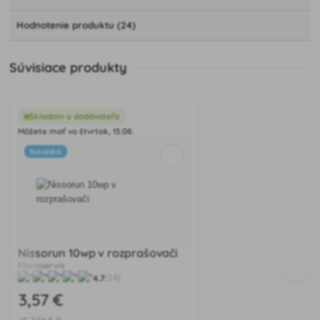
Hodnotenie produktu (24)
Súvisiace produkty
Skladom u dodávateľa
Môžete mať vo štvrtok, 13.08.
Novinka
Nissorun 10wp v rozprašovači
Floraservis
4.7
(14)
3
,57 €