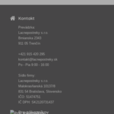
zaručene pomôžu.
Kontakt
Prevádzka:
Lacnepostreky s.r.o.
Brnianska 2343
911 05 Trenčín
+421 915 420 295
kontakt@lacnepostreky.sk
Po - Pia 9:00 - 16:00
Sídlo firmy:
Lacnepostreky s.r.o.
Malokrasňanská 10137/8
831 54 Bratislava, Slovensko
IČO: 51474751
IČ DPH: SK2120731437
Pre zákazníkov