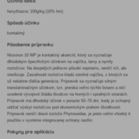
Účinná látka
hexythiazoc 100g/kg (10% hm)
Spôsob účinku
kontaktný
Pôsobenie prípravku
Nissorun 10 WP je kontaktný akaricíd, ktorý sa vyznačuje
dlhodobým špecifickým účinkom na vajíčka, larvy a nymfy
roztočcov. Na dospelých jedincov pôsobí nepriamo, neničí ich, ale
sterilizuje. Zasiahnuté roztočce kladú sterilné vajíčka, z ktorých sa
už neliahne ďalšia generácia. Prípravok sa vyznačuje silným
translaminačným účinkom, tzn. preniká veľmi rýchlo listami a ničí
uvedené vývojové štádia škodcov na horných i spodných stranách.
Prípravok má dlhodobý účinok v poraste 50–70 dní, kedy je schopný
udržať výskyt roztočcov pod ekonomickým prahom škodlivosti.
Prípravok neničí dravé roztoče Phytoseidae, je preto veľmi vhodný k
použitiu v systéme integrovanej ochrany rastlín.
Pokyny pre aplikáciu