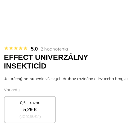
5.0
2 hodnotenia
EFFECT UNIVERZÁLNY
INSEKTICÍD
Je určený na hubenie všetkých druhov roztočov a lezúceho hmyzu.
Varianty
0,5 L rozpr.
5
,29 €
(JC
10
,58 €/l)