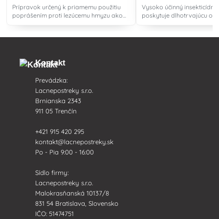
Prípravok určený k priamemu použitiu
Vysoko účinný insekticídn
poprášením proti lezúcemu hmyzu ako
poskytuje dlhotrvajúcu och
sú mravce, švábi,rusi, ploštice, pavúky,
lezúcemu a lietajúcemu hm
blchy a pod.
aplikovateľný, bezpečný na
interiéri aj exteriéri.
Kontakt
Prevádzka:
Lacnepostreky s.r.o.
Brnianska 2343
911 05 Trenčín
+421 915 420 295
kontakt@lacnepostreky.sk
Po - Pia 9:00 - 16:00
Sídlo firmy:
Lacnepostreky s.r.o.
Malokrasňanská 10137/8
831 54 Bratislava, Slovensko
IČO: 51474751