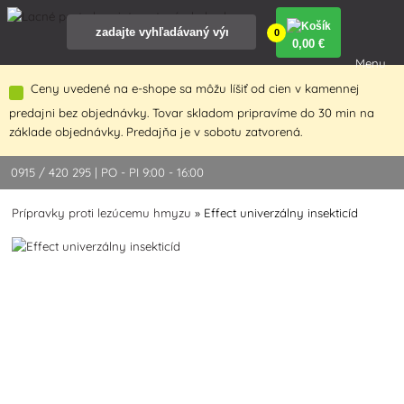
0
0
,00 €
Menu
Ceny uvedené na e-shope sa môžu líšiť od cien v kamennej
predajni bez objednávky. Tovar skladom pripravíme do 30 min na
základe objednávky. Predajňa je v sobotu zatvorená.
0915 / 420 295 | PO - PI 9:00 - 16:00
Prípravky proti lezúcemu hmyzu
»
Effect univerzálny insekticíd