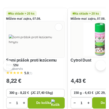
Na sklade > 20 ks
Na sklade > 20 ks
Môžete mať zajtra, 07.08.
Môžete mať zajtra, 07.08.
Somi prášok proti lezúcemu
Cytrol Dust
hmyzu
Floraservis
(3)
5.0
8
,22 €
4
,43 €
−
+
−
+
Do košíka
Do ko