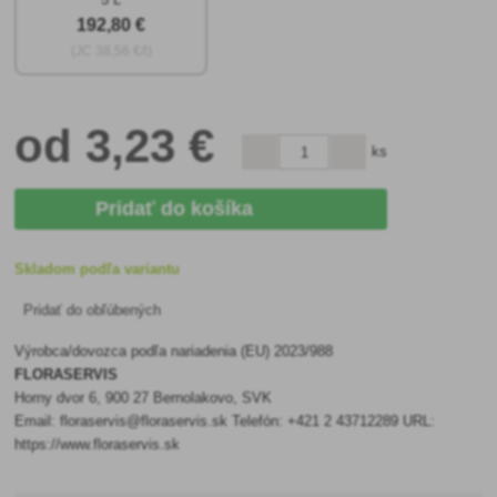
192
,80 €
(JC
38
,56 €/l)
od
3
,23 €
ks
Pridať do košíka
Skladom podľa variantu
Pridať do obľúbených
Výrobca/dovozca podľa nariadenia (EU) 2023/988
FLORASERVIS
Horny dvor 6, 900 27 Bernolakovo, SVK
Email: floraservis@floraservis.sk Telefón: +421 2 43712289 URL:
https://www.floraservis.sk