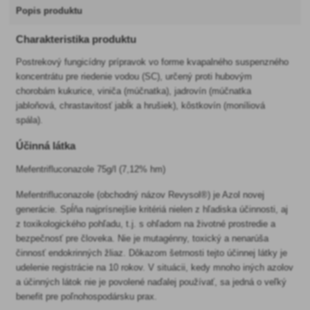
Popis produktu
Charakteristika produktu
Postrekový fungicídny prípravok vo forme kvapalného suspenzného
koncentrátu pre riedenie vodou (SC), určený proti hubovým
chorobám kukurice, viniča (múčnatka), jadrovín (múčnatka
jabloňová, chrastavitosť jabĺk a hrušiek), kôstkovín (moníliová
spála).
Účinná látka
Mefentrifluconazole 75g/l (7,12% hm)
Mefentrifluconazole (obchodný názov Revysol®) je Azol novej
generácie. Spĺňa najprísnejšie kritériá nielen z hľadiska účinnosti, aj
z toxikologického pohľadu, t.j. s ohľadom na životné prostredie a
bezpečnosť pre človeka. Nie je mutagénny, toxický a nenarúša
činnosť endokrinných žliaz. Dôkazom šetrnosti tejto účinnej látky je
udelenie registrácie na 10 rokov. V situácii, kedy mnoho iných azolov
a účinných látok nie je povolené naďalej používať, sa jedná o veľký
benefit pre poľnohospodársku prax.