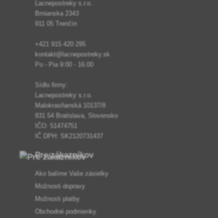
Lacnepostreky s.r.o.
Brnianska 2343
911 05 Trenčín
+421 915 420 295
kontakt@lacnepostreky.sk
Po - Pia 9:00 - 16:00
Sídlo firmy:
Lacnepostreky s.r.o.
Malokrasňanská 10137/8
831 54 Bratislava, Slovensko
IČO: 51474751
IČ DPH: SK2120731437
Pre zákazníkov
Ako balíme Vaše zásielky
Možnosti dopravy
Možnosti platby
Obchodné podmienky