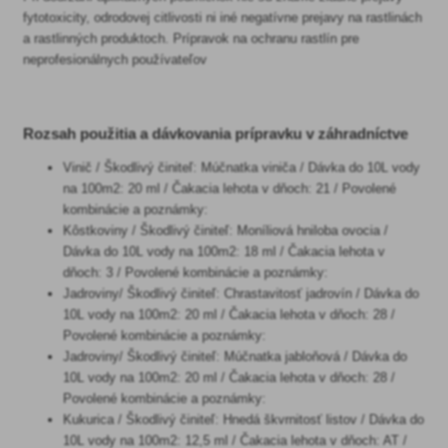
fytotoxicity, odrodovej citlivosti ni iné negatívne prejavy na rastlinách
a rastlinných produktoch. Prípravok na ochranu rastlín pre
neprofesionálnych používateľov
Rozsah použitia a dávkovania prípravku v záhradníctve
Vinič / Škodlivý činiteľ: Múčnatka viniča / Dávka do 10L vody
na 100m2: 20 ml / Čakacia lehota v dňoch: 21 / Povolené
kombinácie a poznámky:
Kôstkoviny / Škodlivý činiteľ: Moníliová hniloba ovocia /
Dávka do 10L vody na 100m2: 18 ml / Čakacia lehota v
dňoch: 3 / Povolené kombinácie a poznámky:
Jadroviny/ Škodlivý činiteľ: Chrastavitosť jadrovín / Dávka do
10L vody na 100m2: 20 ml / Čakacia lehota v dňoch: 28 /
Povolené kombinácie a poznámky:
Jadroviny/ Škodlivý činiteľ: Múčnatka jabloňová / Dávka do
10L vody na 100m2: 20 ml / Čakacia lehota v dňoch: 28 /
Povolené kombinácie a poznámky:
Kukurica / Škodlivý činiteľ: Hnedá škvrnitosť listov / Dávka do
10L vody na 100m2: 12,5 ml / Čakacia lehota v dňoch: AT /