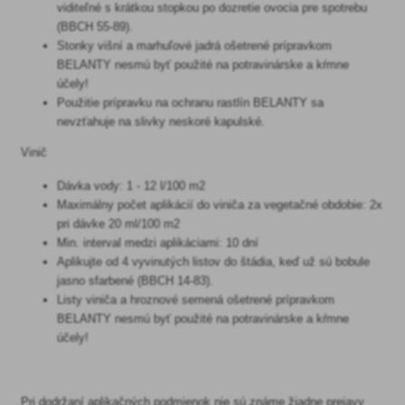
viditeľné s krátkou stopkou po dozretie ovocia pre spotrebu
(BBCH 55-89).
Stonky višní a marhuľové jadrá ošetrené prípravkom
BELANTY nesmú byť použité na potravinárske a kŕmne
účely!
Použitie prípravku na ochranu rastlín BELANTY sa
nevzťahuje na slivky neskoré kapulské.
Vinič
Dávka vody: 1 - 12 l/100 m2
Maximálny počet aplikácií do viniča za vegetačné obdobie: 2x
pri dávke 20 ml/100 m2
Min. interval medzi aplikáciami: 10 dní
Aplikujte od 4 vyvinutých listov do štádia, keď už sú bobule
jasno sfarbené (BBCH 14-83).
Listy viniča a hroznové semená ošetrené prípravkom
BELANTY nesmú byť použité na potravinárske a kŕmne
účely!
Pri dodržaní aplikačných podmienok nie sú známe žiadne prejavy