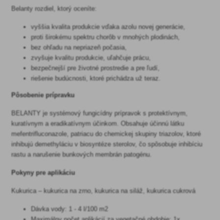
Belanty rozdiel, ktorý oceníte:
vyššia kvalita produkcie vďaka azolu novej generácie,
proti širokému spektru chorôb v mnohých plodinách,
bez ohľadu na nepriazeň počasia,
zvyšuje kvalitu produkcie, uľahčuje prácu,
bezpečnejší pre životné prostredie a pre ľudí,
riešenie budúcnosti, ktoré prichádza už teraz.
Pôsobenie prípravku
BELANTY je systémový fungicídny prípravok s protektívnym,
kuratívnym a eradikatívnym účinkom. Obsahuje účinnú látku
mefentrifluconazole, patriacu do chemickej skupiny triazolov, ktoré
inhibujú demethyláciu v biosyntéze sterolov, čo spôsobuje inhibíciu
rastu a narušenie bunkových membrán patogénu.
Pokyny pre aplikáciu
Kukurica – kukurica na zrno, kukurica na siláž, kukurica cukrová
Dávka vody: 1 - 4 l/100 m2
Maximálny počet aplikácií za vegetačné obdobie: 1x