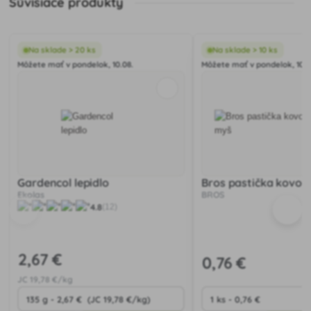
Súvisiace produkty
Na sklade > 20 ks
Na sklade > 10 ks
Môžete mať v pondelok, 10.08.
Môžete mať v pondelok, 10.0
Gardencol lepidlo
Bros pastička kovov
Ekolas
BROS
4.8
(12)
2
,67 €
0
,76 €
JC
19
,78 €/kg