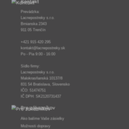
Kontakt
Prevádzka:
Lacnepostreky s.r.o.
Brnianska 2343
911 05 Trenčín
+421 915 420 295
kontakt@lacnepostreky.sk
Po - Pia 9:00 - 16:00
Sídlo firmy:
Lacnepostreky s.r.o.
Malokrasňanská 10137/8
831 54 Bratislava, Slovensko
IČO: 51474751
IČ DPH: SK2120731437
Pre zákazníkov
Ako balíme Vaše zásielky
Možnosti dopravy