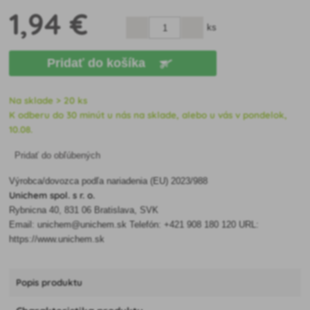
1
,94 €
ks
Pridať do košíka
Na sklade > 20 ks
K odberu do 30 minút u nás na sklade, alebo u vás v pondelok,
10.08.
Pridať do obľúbených
Výrobca/dovozca podľa nariadenia (EU) 2023/988
Unichem spol. s r. o.
Rybnicna 40, 831 06 Bratislava, SVK
Email: unichem@unichem.sk Telefón: +421 908 180 120 URL:
https://www.unichem.sk
Popis produktu