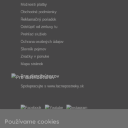
Možnosti platby
Obchodné podmienky
Reklamačný poriadok
Odstúpiť od zmluvy tu
Prehľad služieb
Ochrana osobných údajov
Slovník pojmov
Značky v ponuke
Mapa stránok
Pre distribútorov
Spolupracujte s
www.lacnepostreky.sk
Vždy vám odborne poradíme
Používame cookies