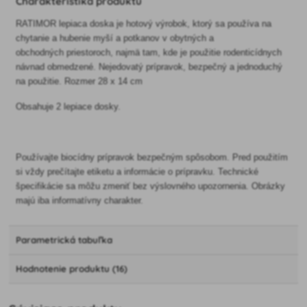
Charakteristika produktu
RATIMOR lepiaca doska je hotový výrobok, ktorý sa používa na
chytanie a hubenie myší a potkanov v obytných a
obchodných priestoroch, najmä tam, kde je použitie rodenticídnych
návnad obmedzené. Nejedovatý prípravok, bezpečný a jednoduchý
na použitie. Rozmer 28 x 14 cm
Obsahuje 2 lepiace dosky.
Používajte biocídny prípravok bezpečným spôsobom. Pred použitím
si vždy prečítajte etiketu a informácie o prípravku. Technické
špecifikácie sa môžu zmeniť bez výslovného upozornenia. Obrázky
majú iba informatívny charakter.
Parametrická tabuľka
Hodnotenie produktu (16)