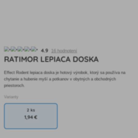
4.9
16 hodnotení
RATIMOR LEPIACA DOSKA
Effect Rodent lepiaca doska je hotový výrobok, ktorý sa používa na
chytanie a hubenie myší a potkanov v obytných a obchodných
priestoroch.
Varianty
2 ks
1
,94 €