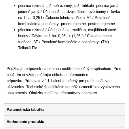
pšenica ozimná, jačmeň ozimný, raž, tritikale, pšenica jarná,
jačmeň jarný / Účel použitia: dvojklíčnolistové buriny / Dávka
na 1 ha: 0,25 l / Čakacia lehota v dňoch: AT / Povolené
kombinácie a poznámky: preemergentne, postemergentne
pšenica ozimná / Účel použitia: metlička, dvojklíčnolistové
buriny / Dávka na 1 ha: 0,25 l + (1,25 l) / Čakacia lehota
v dňoch: AT / Povolené kombinácie a poznámky: (TM)
Tolian® Flo
Používajte prípravok na ochranu rastlín bezpečným spôsobom. Pred
použitím si vždy prečítajte etiketu a informácie o
prípravku. Prípravok v 1 L balení je určený pre profesionálnych
užívateľov. Technické špecifikácie sa môžu zmeniť bez výslovného
upozornenia. Obrázky majú iba informatívny charakter.
Parametrická tabuľka
Hodnotenie produktu