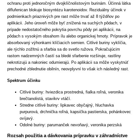
ochranu proti jednoročným dvojklíčnolistovým burinám. Účinná látka
diflufenican blokuje biosyntézu karotenoidov. Reziduálny účinok v
podmienkach priaznivých pre rast môže trvať až 8 týždňov po
aplikácii. Jeho úroveň môže byť znížená na suchých pôdach, v
prípade nedostatočného pokrytia povrchu pôdy pri aplikácii, na
pôdach s vysokým obsahom ílu alebo organickej hmoty. Prípravok je
absorbovaný výhonkami klíčiacich semien. Citlivé buriny vyklíčia,
ale rýchlo zožltnú a sfarbia sa do svetlo ružova. Pokračujúcim
rastom nadzemných častí sa bledé sfarbenie rozširuje, rastliny
nekrotizujú a nakoniec odumierajú. Po aplikácii sa môže vyskytnúť
prechodné zblednutie obilnín, neovplyvní to však ich následný rast.
Spektrum účinku
Citlivé buriny: hviezdica prostredná, fialka roľná, veronika
brečtanolistá, stavikrv vtáčí.
Stredne citlivé buriny: lipkavec obyčajný, hluchavka
purpurová, drchnička roľná, kapsička pastierska, pohánkovec
ovíjavý.
Odolné buriny: parumanček nevoňavý, veronika perzská
Rozsah použitia a dávkovania prípravku v záhradníctve