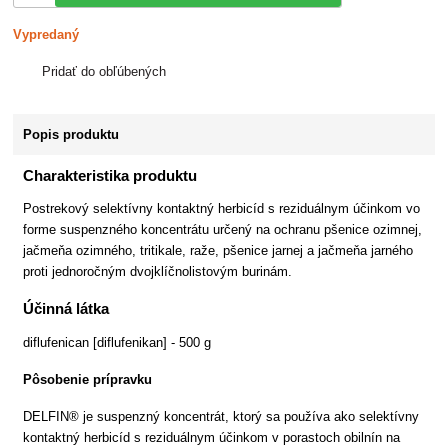
Vypredaný
Pridať do obľúbených
Popis produktu
Charakteristika produktu
Postrekový selektívny kontaktný herbicíd s reziduálnym účinkom vo
forme suspenzného koncentrátu určený na ochranu pšenice ozimnej,
jačmeňa ozimného, tritikale, raže, pšenice jarnej a jačmeňa jarného
proti jednoročným dvojklíčnolistovým burinám.
Účinná látka
diflufenican [diflufenikan] - 500 g
Pôsobenie prípravku
DELFIN® je suspenzný koncentrát, ktorý sa používa ako selektívny
kontaktný herbicíd s reziduálnym účinkom v porastoch obilnín na