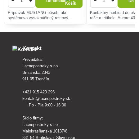
−
+
−
+
Do košíka
Do ko
Prípravok MUSTANG pôsobí ako
Kontaktný herbicíd do pše
systémovo vysokoúčinný rastový
raže a tritikale. Aurora 4
herbicíd. Vyznačuje výbornou účinnosťou
vynikajúci účinok najmä na
na rumančekové buriny, kapustovité
obyčajný, veroniky, hlucha
buriny. Stredný účinok s dostatočným
veľmi dobrý účinok na fialk
potla�
Kontakt
Prevádzka:
Lacnepostreky s.r.o.
Brnianska 2343
911 05 Trenčín
+421 915 420 295
kontakt@lacnepostreky.sk
Po - Pia 9:00 - 16:00
Sídlo firmy:
Lacnepostreky s.r.o.
Malokrasňanská 10137/8
831 54 Bratislava, Slovensko