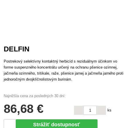
DELFIN
Postrekový selektívny kontaktný herbicíd s reziduálnym účinkom vo
forme suspenzného koncentrátu určený na ochranu pšenice ozimnej,
jačmeňa ozimného, tritikale, raže, pšenice jarnej a jačmeňa jarného proti
jednoročným dvojklíčnolistovým burinám.
Najnižšia cena za posledných 30 dní:
86
,68 €
ks
Strážiť dostupnosť