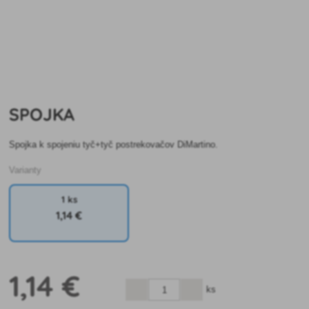
SPOJKA
Spojka k spojeniu tyč+tyč postrekovačov DiMartino.
Varianty
1 ks
1
,14 €
1
,14 €
ks