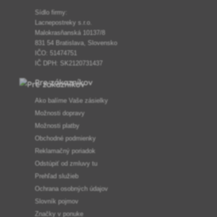
Sídlo firmy:
Lacnepostreky s.r.o.
Malokrasňanská 10137/8
831 54 Bratislava, Slovensko
IČO: 51474751
IČ DPH: SK2120731437
Pre zákazníkov
Ako balíme Vaše zásielky
Možnosti dopravy
Možnosti platby
Obchodné podmienky
Reklamačný poriadok
Odstúpiť od zmluvy tu
Prehľad služieb
Ochrana osobných údajov
Slovník pojmov
Značky v ponuke