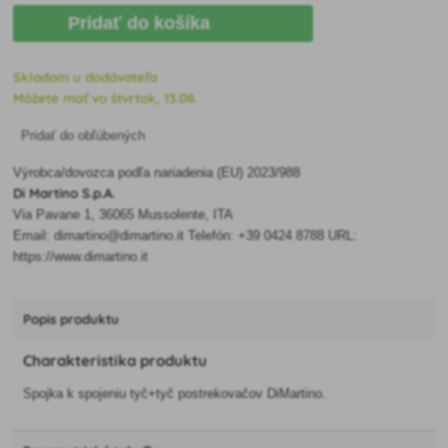
Pridať do košíka
Skladom u dodávateľa
Môžete mať vo štvrtok, 13.08.
Pridať do obľúbených
Výrobca/dovozca podľa nariadenia (EU) 2023/988
Di Martino S.p.A.
Via Pavane 1, 36065 Mussolente, ITA
Email: dimartino@dimartino.it Telefón: +39 0424 8788 URL:
https://www.dimartino.it
Popis produktu
Charakteristika produktu
Spojka k spojeniu tyč+tyč postrekovačov DiMartino.