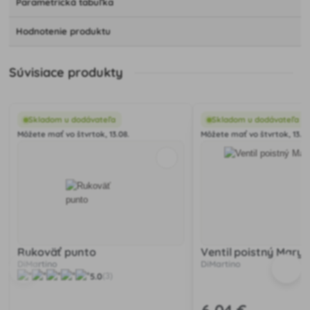
Parametrická tabuľka
Hodnotenie produktu
Súvisiace produkty
Skladom u dodávateľa
Skladom u dodávateľa
Môžete mať vo štvrtok, 13.08.
Môžete mať vo štvrtok, 13.08
Rukoväť punto
Ventil poistný Mary 
DiMartino
DiMartino
5.0
(3)