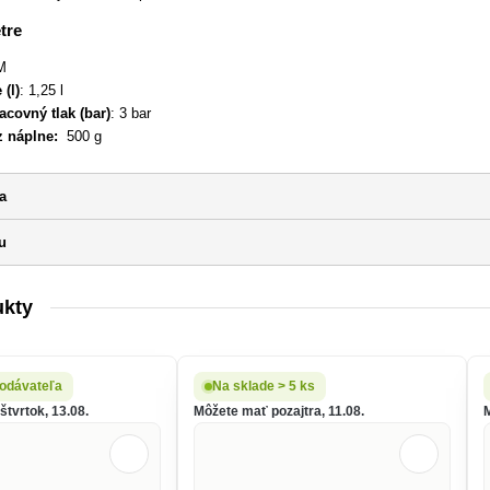
tre
M
(l)
: 1,25 l
covný tlak (bar)
: 3 bar
 náplne:
500 g
a
u
ukty
odávateľa
Na sklade > 5 ks
tvrtok, 13.08.
Môžete mať pozajtra, 11.08.