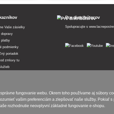
kazníkov
Pre distribútorov
Spolupracujte s
www.lacnepostre
me Vaše zásielky
 dopravy
 platby
é podmienky
čný poriadok
 od zmluvy tu
služieb
osobných údajov
pojmov
v ponuke
e správne fungovanie webu. Okrem toho používame aj súbory co
ránok
ozumieť vašim preferenciám a zlepšovať naše služby. Pokiaľ s 
 Vaše rozhodnutie neovplyvní základné fungovanie e-shopu.