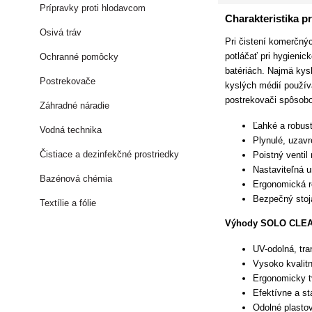
Prípravky proti hlodavcom
Charakteristika p
Osivá tráv
Pri čistení komerčnýc
potláčať pri hygieni
Ochranné pomôcky
batériách. Najmä kys
Postrekovače
kyslých médií použív
postrekovači spôsobo
Záhradné náradie
Ľahké a robus
Vodná technika
Plynulé, uzavr
Čistiace a dezinfekčné prostriedky
Poistný ventil
Nastaviteľná u
Bazénová chémia
Ergonomická ro
Bezpečný stoja
Textílie a fólie
Výhody SOLO CLEAN
UV-odolná, tra
Vysoko kvalitn
Ergonomicky t
Efektívne a st
Odolné plasto