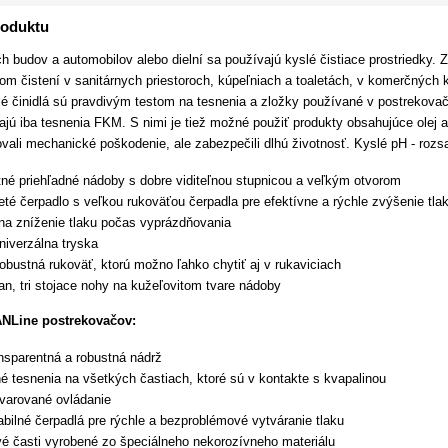
roduktu
h budov a automobilov alebo dielní sa používajú kyslé čistiace prostriedky. Z
ckom čistení v sanitárnych priestoroch, kúpeľniach a toaletách, v komerčný
lé činidlá sú pravdivým testom na tesnenia a zložky používané v postreko
ajú iba tesnenia FKM. S nimi je tiež možné použiť produkty obsahujúce olej 
vali mechanické poškodenie, ale zabezpečili dlhú životnosť. Kyslé pH - roz
tné priehľadné nádoby s dobre viditeľnou stupnicou a veľkým otvorom
eté čerpadlo s veľkou rukoväťou čerpadla pre efektívne a rýchle zvýšenie tla
 na zníženie tlaku počas vyprázdňovania
niverzálna tryska
bustná rukoväť, ktorú možno ľahko chytiť aj v rukaviciach
n, tri stojace nohy na kužeľovitom tvare nádoby
Line postrekovačov:
nsparentná a robustná nádrž
é tesnenia na všetkých častiach, ktoré sú v kontakte s kvapalinou
varované ovládanie
abilné čerpadlá pre rýchle a bezproblémové vytváranie tlaku
vé časti vyrobené zo špeciálneho nekorozívneho materiálu