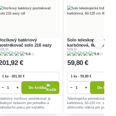
Vozíkový batériový
Solo teleskopická trubk
postrekovač solo 216 eazy
karbónová, 60-120 cm
SOLO
SOLO
roll
4900457
(1)
(2)
5.0
5.0
201
,92 €
59
,80 €
−
+
−
+
Do košíka
Do košíka
Batériový vozíkový postrekovač je
Teleskopická postreková trubka,
ideálnym riešením pre pohodlnú a
karbónová, 60-120 cm, z ultraľ
jednoduchú prácu pre každého
uhlíkového vlákna pre prácu be
užívateľa, najmä v záhradách a
vo výškach, celková hmotnosť i