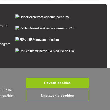
skleníkoch, pretože nevyžaduje ručné
gramov.
tlakovanie.
Vždy vám odborne poradíme
ky.sk
Reklamácie vybavujeme do 24 h
85 % tovaru skladom
Doručenie do 24 h od Po do Pia
Povoliť cookies
okie na
Nastavenie cookies
použitím