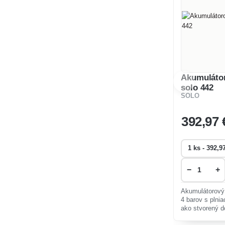
Akumulátor
solo 442
SOLO
392
,97 
−
+
Akumulátorový
4 barov s plniacim objemom 16 litrov. Je
ako stvorený d
priestorov.