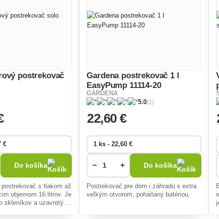
ový postrekovač
Gardena postrekovač 1 l
EasyPump 11114-20
GARDENA
(1)
5.0
€
22
,60 €
−
+
Do košíka
Do košíka
 postrekovač s tlakom až
Postrekovač pre dom i záhradu s extra
veľkým otvorom, poháňaný batériou.
o skleníkov a uzavretých