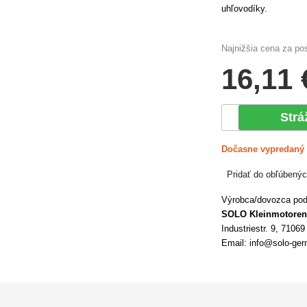
uhľovodíky.
Najnižšia cena za po
16
,11 
Strá
Dočasne vypredaný
Pridať do obľúbený
Výrobca/dovozca podľ
SOLO Kleinmotore
Industriestr. 9, 7106
Email: info@solo-ger