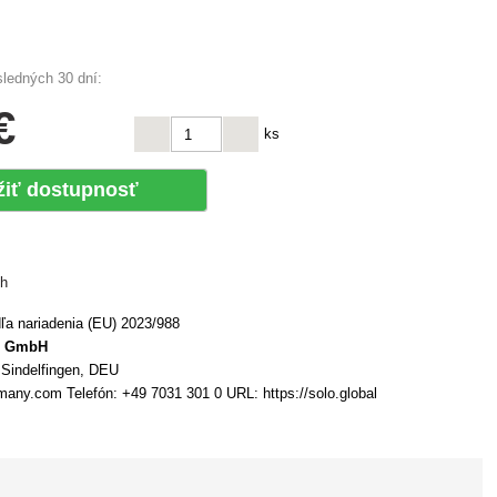
sledných 30 dní:
€
ks
žiť dostupnosť
ch
a nariadenia (EU) 2023/988
n GmbH
9 Sindelfingen, DEU
many.com Telefón: +49 7031 301 0 URL: https://solo.global