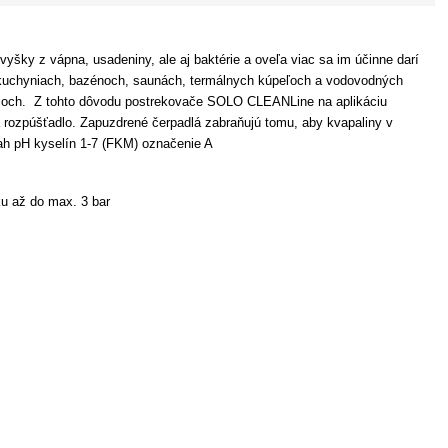
vyšky z vápna, usadeniny, ale aj baktérie a oveľa viac sa im účinne darí
ch kuchyniach, bazénoch, saunách, termálnych kúpeľoch a vodovodných
vačoch. Z tohto dôvodu postrekovače SOLO CLEANLine na aplikáciu
a rozpúšťadlo. Zapuzdrené čerpadlá zabraňujú tomu, aby kvapaliny v
sah pH kyselín 1-7 (FKM) označenie A
ku až do max. 3 bar