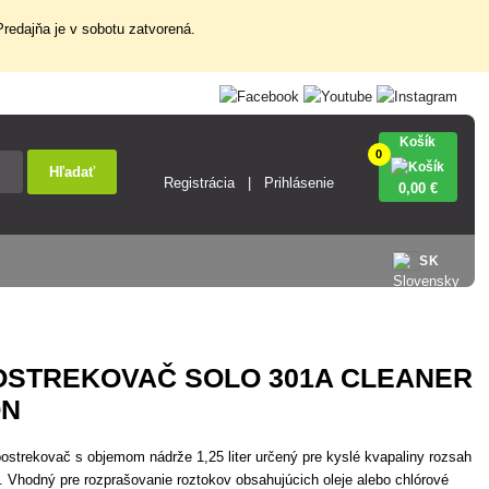
redajňa je v sobotu zatvorená.
Košík
0
Hľadať
Registrácia
Prihlásenie
0
,00 €
SK
OSTREKOVAČ SOLO 301A CLEANER
ON
postrekovač s objemom nádrže 1,25 liter určený pre kyslé kvapaliny rozsah
. Vhodný pre rozprašovanie roztokov obsahujúcich oleje alebo chlórové