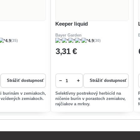
Keeper liquid
Bayer Garden
(35)
(30)
4.9
4.9
3
,31 €
−
+
Strážiť dostupnosť
Strážiť dostupnosť
ti burinám v zemiakoch,
Selektívny postrekový herbicíd na
ri vzídených zemiakoch.
ničenie burín v porastoch zemiakov,
rajčiakov a mrkvy.