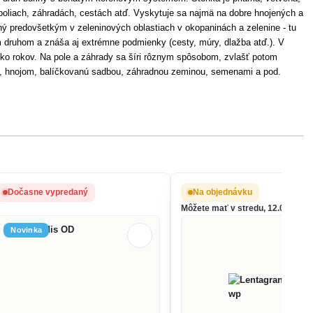
 poliach, záhradách, cestách atď. Vyskytuje sa najmä na dobre hnojených a
ný predovšetkým v zeleninových oblastiach v okopaninách a zelenine - tu
ým druhom a znáša aj extrémne podmienky (cesty, múry, dlažba
atď.
). V
oľko rokov. Na pole a záhrady sa šíri rôznym spôsobom, zvlašť potom
m, hnojom, balíčkovanú sadbou, záhradnou zeminou, semenami a pod.
Dočasne vypredaný
Na objednávku
Môžete mať v stredu, 12.08.
Novinka