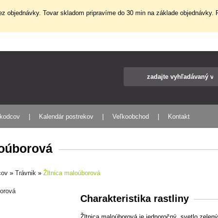
z objednávky. Tovar skladom pripravíme do 30 min na základe objednávky. P
škodcov
Kalendár postrekov
Veľkoobchod
Kontakt
loúborová
cov
»
Trávnik
»
Žltnica maloúborová
Charakteristika rastliny
Žltnica maloúborová je jednoročný, svetlo zele