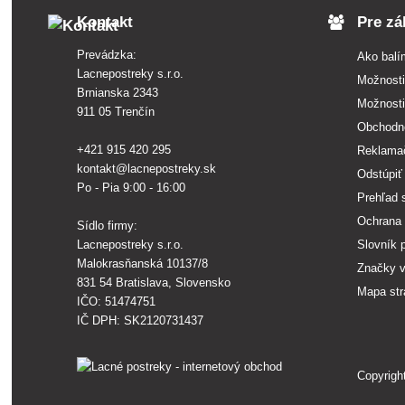
Kontakt
Pre zá
Prevádzka:
Ako balí
Lacnepostreky s.r.o.
Možnosti
Brnianska 2343
Možnosti
911 05 Trenčín
Obchodn
+421 915 420 295
Reklama
kontakt@lacnepostreky.sk
Odstúpiť
Po - Pia 9:00 - 16:00
Prehľad 
Ochrana 
Sídlo firmy:
Lacnepostreky s.r.o.
Slovník 
Malokrasňanská 10137/8
Značky 
831 54 Bratislava, Slovensko
Mapa st
IČO: 51474751
IČ DPH: SK2120731437
Copyrigh