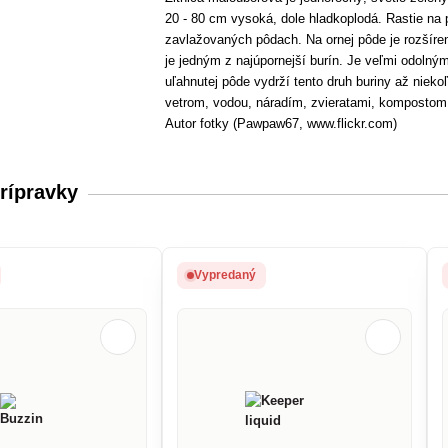
20 - 80 cm vysoká, dole hladkoplodá. Rastie na
zavlažovaných pôdach. Na ornej pôde je rozšíre
je jedným z najúpornejší burín. Je veľmi odoln
uľahnutej pôde vydrží tento druh buriny až niek
vetrom, vodou, náradím, zvieratami, komposto
Autor fotky (Pawpaw67, www.flickr.com)
rípravky
Vypredaný