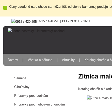
Ceny uvedené na e-shope sa môžu líšiť od cien v kamennej predajni be
0915 / 420 295 | PO - PI 9:00 - 16:00
Domov
Všetko o nákupe
Aktuality
Katalóg chorôb a 
Žltnica ma
Semená
Cibuľoviny
Katalóg chorôb a škod
Prípravky proti burinám
Prípravky proti hubovým chorobám