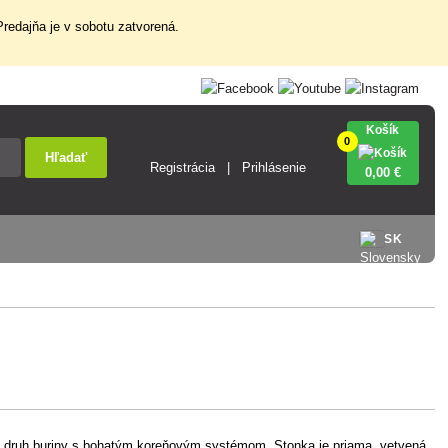
redajňa je v sobotu zatvorená.
Košík
0
Hľadať
Registrácia
Prihlásenie
0
,00 €
SK
ný druh buriny s bohatým koreňovým systémom. Stonka je priama, vetvená,