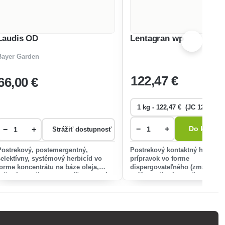
Laudis OD
Lentagran wp
Bayer Garden
122
,47 €
66
,00 €
−
+
−
+
Do košíka
Strážiť dostupnosť
Postrekový, postemergentný,
Postrekový kontaktný herbicí
selektívny, systémový herbicíd vo
prípravok vo forme
forme koncentrátu na báze oleja,
dispergovateľného (zmáčateľn
určený na ničenie dvojklíčnolistových
prášku určený na ničenie
burín a jednoročných tráv v kukurici.
dvojklíčnolistových burín v cib
póre, kapustovej zelenine, art