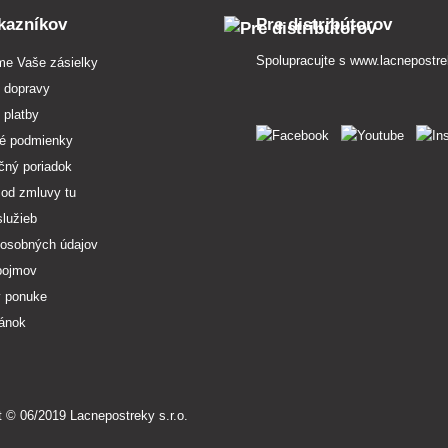
kazníkov
Pre distribútorov
Spolupracujte s
www.lacnepostre
me Vaše zásielky
 dopravy
 platby
é podmienky
čný poriadok
 od zmluvy tu
služieb
osobných údajov
pojmov
v ponuke
ránok
t © 06/2019 Lacnepostreky s.r.o.