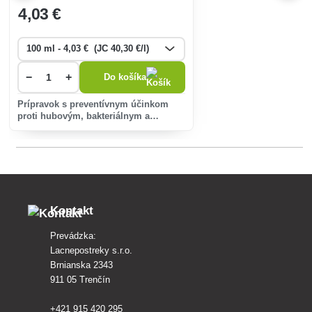
4
,03 €
−
+
Do košíka
Prípravok s preventívnym účinkom
proti hubovým, bakteriálnym a
vírusovým chorobám.
Kontakt
Prevádzka:
Lacnepostreky s.r.o.
Brnianska 2343
911 05 Trenčín
+421 915 420 295