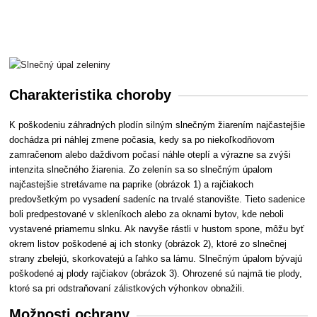
Charakteristika choroby
K poškodeniu záhradných plodín silným slnečným žiarením najčastejšie
dochádza pri náhlej zmene počasia, kedy sa po niekoľkodňovom
zamračenom alebo daždivom počasí náhle oteplí a výrazne sa zvýši
intenzita slnečného žiarenia. Zo zelenín sa so slnečným úpalom
najčastejšie stretávame na paprike (obrázok 1) a rajčiakoch
predovšetkým po vysadení sadeníc na trvalé stanovište. Tieto sadenice
boli predpestované v skleníkoch alebo za oknami bytov, kde neboli
vystavené priamemu slnku. Ak navyše rástli v hustom spone, môžu byť
okrem listov poškodené aj ich stonky (obrázok 2), ktoré zo slnečnej
strany zbelejú, skorkovatejú a ľahko sa lámu. Slnečným úpalom bývajú
poškodené aj plody rajčiakov (obrázok 3). Ohrozené sú najmä tie plody,
ktoré sa pri odstraňovaní zálistkových výhonkov obnažili.
Možnosti ochrany