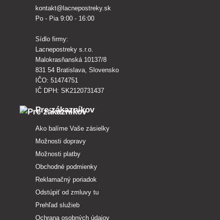
kontakt@lacnepostreky.sk
Po - Pia 9:00 - 16:00
Sídlo firmy:
Lacnepostreky s.r.o.
Malokrasňanská 10137/8
831 54 Bratislava, Slovensko
IČO: 51474751
IČ DPH: SK2120731437
Pre zákazníkov
Ako balíme Vaše zásielky
Možnosti dopravy
Možnosti platby
Obchodné podmienky
Reklamačný poriadok
Odstúpiť od zmluvy tu
Prehľad služieb
Ochrana osobných údajov