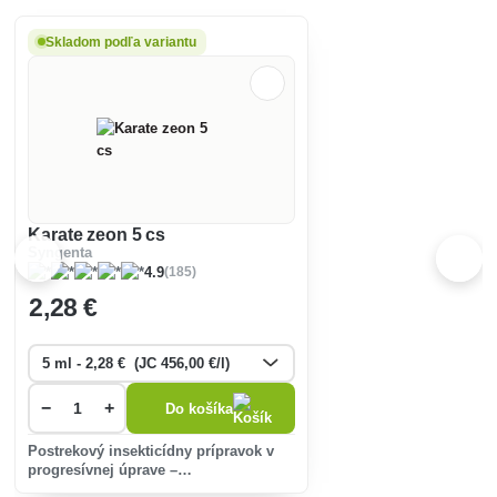
Skladom podľa variantu
Karate zeon 5 cs
Syngenta
(185)
4.9
2
,28 €
−
+
Do košíka
Postrekový insekticídny prípravok v
progresívnej úprave –
mikroenkapsulát (CS), určený na