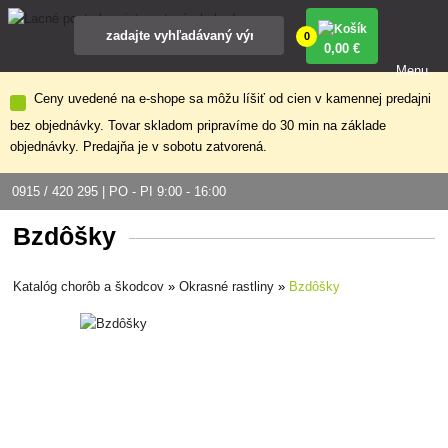
0
0
,00 €
Menu
Ceny uvedené na e-shope sa môžu líšiť od cien v kamennej predajni
bez objednávky. Tovar skladom pripravíme do 30 min na základe
objednávky. Predajňa je v sobotu zatvorená.
0915 / 420 295 | PO - PI 9:00 - 16:00
Bzdôšky
Katalóg chorôb a škodcov
»
Okrasné rastliny
»
Bzdôšky