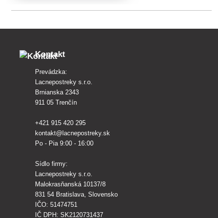
ochranu poľnohospodárskych plodín
proti cicavým a žravým škodcom.
Kontakt
Prevádzka:
Lacnepostreky s.r.o.
Brnianska 2343
911 05 Trenčín
+421 915 420 295
kontakt@lacnepostreky.sk
Po - Pia 9:00 - 16:00
Sídlo firmy:
Lacnepostreky s.r.o.
Malokrasňanská 10137/8
831 54 Bratislava, Slovensko
IČO: 51474751
IČ DPH: SK2120731437