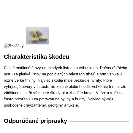
Charakteristika škodcu
Cicajú rastlinné štavy na mladých listoch a výhonkoch. Počas ďaľšieho
rastu sa pletivá listov na pocicianých miestach trhajú a tým vznikajú
rôzne veľké trhliny. Najviac škodia malé bezkrídle nymfy, ktoré
vyhrýzajú otvory v listoch. Sú zelené alebo hnedé, veľké asi 5 mm, ale
väčšinou si skôr všimnete škody ako zbadáte hmyz. V júni a v júli sa
často presťahujú za potravou na byliny a buriny. Najviac bývajú
poškodené chryzantémy, georgíny a fuksie.
Odporúčané prípravky