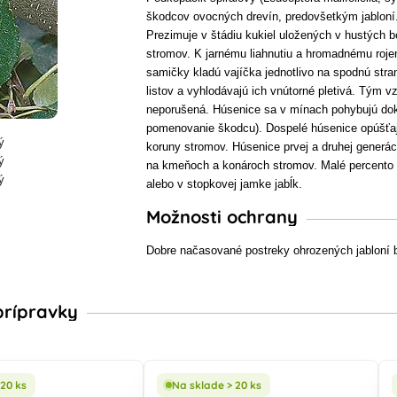
škodcov ovocných drevín, predovšetkým jabloní.
Prezimuje v štádiu kukiel uložených v hustých
stromov. K jarnému liahnutiu a hromadnému rojen
samičky kladú vajíčka jednotlivo na spodnú stra
listov a vyhlodávajú ich vnútorné pletivá. Tým v
neporušená. Húsenice sa v mínach pohybujú dokola
pomenovanie škodcu). Dospelé húsenice opúšťaj
koruny stromov. Húsenice prvej a druhej generác
na kmeňoch a konároch stromov. Malé percento ko
alebo v stopkovej jamke jabĺk.
Možnosti ochrany
Dobre načasované postreky ohrozených jabloní b
rípravky
 20 ks
Na sklade > 20 ks