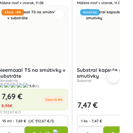
Môžete mať v utorok, 11.08.
Môžete mať v utorok, 11.08.
Akcia −8%
Novinka
Neemazal TS na smútivky v
Substral kapsule na
substráte
smutivky
Floraservis
Substral
5.0
(5)
7
,69 €
Ušetríš 8%
7
,47 €
8
,36€
JC
512
,67 €/l