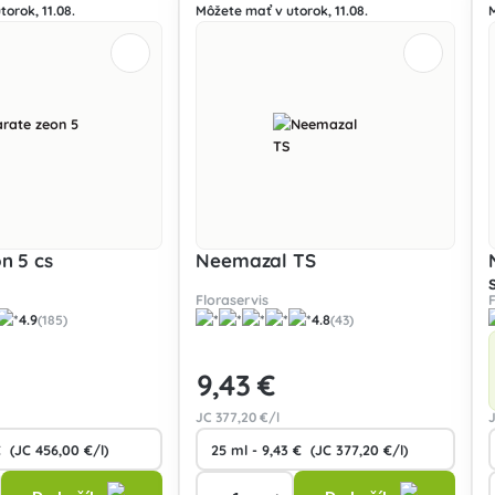
orok, 11.08.
Môžete mať v utorok, 11.08.
n 5 cs
Neemazal TS
Floraservis
4.9
4.8
(185)
(43)
9
,43 €
JC
377
,20 €/l