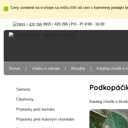
Ceny uvedené na e-shope sa môžu líšiť od cien v kamennej predajni be
0915 / 420 295 | PO - PI 9:00 - 16:00
Domov
Všetko o nákupe
Aktuality
Katalóg chorôb a 
Podkopáčik
Semená
Cibuľoviny
Katalóg chorôb a škod
Prípravky proti burinám
Prípravky proti hubovým chorobám