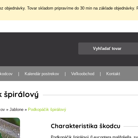
z objednávky. Tovar skladom pripravíme do 30 min na základe objednávky. P
škodcov
Kalendár postrekov
Veľkoobchod
Kontakt
 špirálový
cov
»
Jablone
»
Podkopáčik špirálový
Charakteristika škodcu
Podkopáčik špirálový (Leucoptera malifoliella, sy