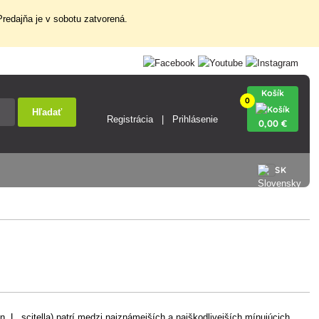
redajňa je v sobotu zatvorená.
Košík
0
Hľadať
Registrácia
Prihlásenie
0
,00 €
SK
n. L. scitella) patrí medzi najznámejších a najškodlivejších mínujúcich