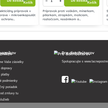
−
+
Do košíka
Do košíka
ekticídny prípravok v
Prípravok proti voškám, mínerkam,
úprave – mikroenkapsulát
piliarkam, strapkám, moliciam,
a ochranu
roztočcom, nosánikom a
skych plodín proti
podkopáčikom vo forme rastlinného
avým škodcom.
extraktu zo semien tropického stromu
Antelaea azadirachta.
kazníkov
Pre distribútorov
Spolupracujte s
www.lacnepostre
me Vaše zásielky
 dopravy
 platby
é podmienky
čný poriadok
 od zmluvy tu
služieb
osobných údajov