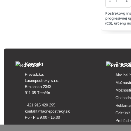
−
+
Postrekový ins
progresívnej 
(CS), určený n
poľnohospodár
cicavým a žr
Kontakt
Pre zá
Prevádzka:
Ako balí
Lacnepostreky s.r.o.
Možnosti
Brnianska 2343
Možnosti
911 05 Trenčín
Obchodn
+421 915 420 295
Reklama
kontakt@lacnepostreky.sk
Odstúpiť
Po - Pia 9:00 - 16:00
Prehľad 
Ochrana 
Sídlo firmy: