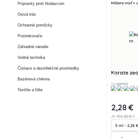
Môžete mať v ut
Prípravky proti hlodavcom
Osivá tráv
Ochranné pomôcky
Postrekovače
Záhradné náradie
Vodná technika
Čistiace a dezinfekčné prostriedky
Karate zeo
Bazénová chémia
Syngenta
Textílie a fólie
2
,28 €
JC
456
,00 €/l