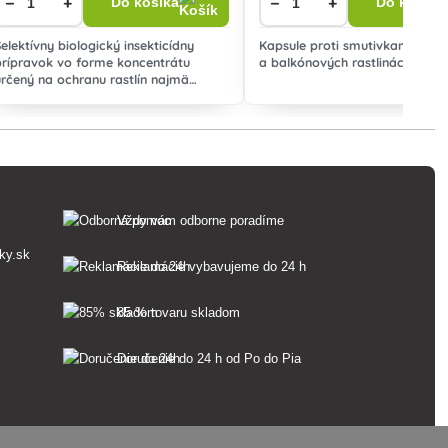
−
+
−
+
Do košíka
Do košíka
Selektívny biologický insekticídny
Kapsule proti smutivkam na iz
prípravok vo forme koncentrátu
a balkónových rastlinách.
určený na ochranu rastlín najmä
smútiviek v substráte okrasných
rastlinách.
Vždy vám odborne poradíme
ky.sk
Reklamácie vybavujeme do 24 h
85 % tovaru skladom
Doručenie do 24 h od Po do Pia