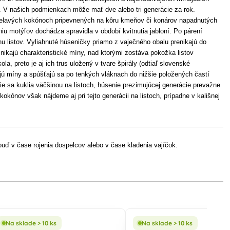
 V našich podmienkach môže mať dve alebo tri generácie za rok.
 belavých kokónoch pripevnených na kôru kmeňov či konárov napadnutých
iu motýľov dochádza spravidla v období kvitnutia jabloní. Po párení
nu listov. Vyliahnuté húseničky priamo z vaječného obalu prenikajú do
znikajú charakteristické míny, nad ktorými zostáva pokožka listov
, preto je aj ich trus uložený v tvare špirály (odtiaľ slovenské
ú míny a spúšťajú sa po tenkých vláknach do nižšie položených častí
ie sa kuklia väčšinou na listoch, húsenie prezimujúcej generácie prevažne
kónov však nájdeme aj pri tejto generácii na listoch, prípadne v kališnej
uď v čase rojenia dospelcov alebo v čase kladenia vajíčok.
Na sklade > 10 ks
Na sklade > 10 ks