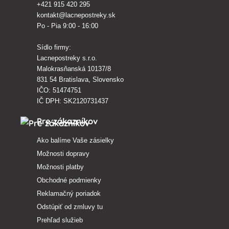
+421 915 420 295
kontakt@lacnepostreky.sk
Po - Pia 9:00 - 16:00
Sídlo firmy:
Lacnepostreky s.r.o.
Malokrasňanská 10137/8
831 54 Bratislava, Slovensko
IČO: 51474751
IČ DPH: SK2120731437
Pre zákazníkov
Ako balíme Vaše zásielky
Možnosti dopravy
Možnosti platby
Obchodné podmienky
Reklamačný poriadok
Odstúpiť od zmluvy tu
Prehľad služieb