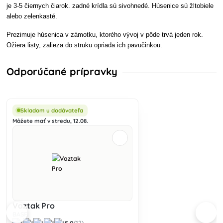
je 3-5 čiernych čiarok. zadné krídla sú sivohnedé. Húsenice sú žltobiele
alebo zelenkasté.
Prezimuje húsenica v zámotku, ktorého vývoj v pôde trvá jeden rok.
Ožiera listy, zalieza do struku opriada ich pavučinkou.
Odporúčané prípravky
Skladom u dodávateľa
Môžete mať v stredu, 12.08.
Vaztak Pro
BASF
5.0
(12)