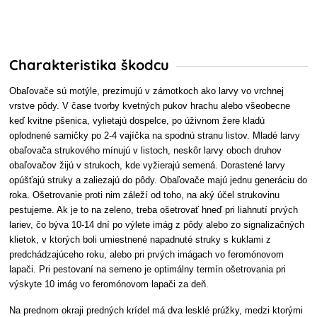
Charakteristika škodcu
Obaľovače sú motýle, prezimujú v zámotkoch ako larvy vo vrchnej
vrstve pôdy. V čase tvorby kvetných pukov hrachu alebo všeobecne
keď kvitne pšenica, vylietajú dospelce, po úživnom žere kladú
oplodnené samičky po 2-4 vajíčka na spodnú stranu listov. Mladé larvy
obaľovača strukového mínujú v listoch, neskôr larvy oboch druhov
obaľovačov žijú v strukoch, kde vyžierajú semená. Dorastené larvy
opúšťajú struky a zaliezajú do pôdy. Obaľovače majú jednu generáciu do
roka. Ošetrovanie proti nim záleží od toho, na aký účel strukovinu
pestujeme. Ak je to na zeleno, treba ošetrovať hneď pri liahnutí prvých
lariev, čo býva 10-14 dní po výlete imág z pôdy alebo zo signalizačných
klietok, v ktorých boli umiestnené napadnuté struky s kuklami z
predchádzajúceho roku, alebo pri prvých imágach vo feromónovom
lapači. Pri pestovaní na semeno je optimálny termín ošetrovania pri
výskyte 10 imág vo feromónovom lapači za deň.
Na prednom okraji predných krídel má dva lesklé prúžky, medzi ktorými