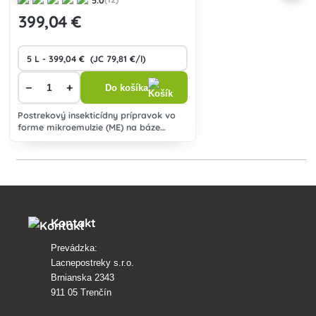
399
,04 €
−
+
Do košíka
Postrekový insekticídny prípravok vo
forme mikroemulzie (ME) na báze
svetlostabilného syntetického
pyrethroidu určený k ničeniu škodlivého
hmyzu v celej škále poľných i
špeciálnych pl
Kontakt
Prevádzka:
Lacnepostreky s.r.o.
Brnianska 2343
911 05 Trenčín