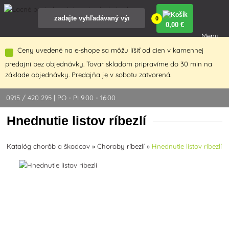
0
0
,00 €
Menu
Ceny uvedené na e-shope sa môžu líšiť od cien v kamennej
predajni bez objednávky. Tovar skladom pripravíme do 30 min na
základe objednávky. Predajňa je v sobotu zatvorená.
0915 / 420 295 | PO - PI 9:00 - 16:00
Hnednutie listov ríbezlí
Katalóg chorôb a škodcov
»
Choroby ríbezlí
»
Hnednutie listov ríbezlí