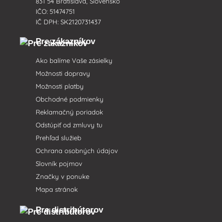
831 54 Bratislava, Slovensko
IČO: 51474751
IČ DPH: SK2120731437
Pre zákazníkov
Ako balíme Vaše zásielky
Možnosti dopravy
Možnosti platby
Obchodné podmienky
Reklamačný poriadok
Odstúpiť od zmluvy tu
Prehľad služieb
Ochrana osobných údajov
Slovník pojmov
Značky v ponuke
Mapa stránok
Pre distribútorov