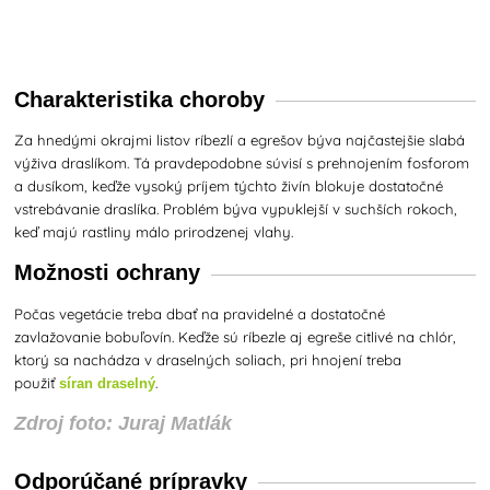
Charakteristika choroby
Za hnedými okrajmi listov ríbezlí a egrešov býva najčastejšie slabá
výživa draslíkom. Tá pravdepodobne súvisí s prehnojením fosforom
a dusíkom, keďže vysoký príjem týchto živín blokuje dostatočné
vstrebávanie draslíka. Problém býva vypuklejší v suchších rokoch,
keď majú rastliny málo prirodzenej vlahy.
Možnosti ochrany
Počas vegetácie treba dbať na pravidelné a dostatočné
zavlažovanie bobuľovín. Keďže sú ríbezle aj egreše citlivé na chlór,
ktorý sa nachádza v draselných soliach, pri hnojení treba
použiť
.
síran draselný
Zdroj foto: Juraj Matlák
Odporúčané prípravky