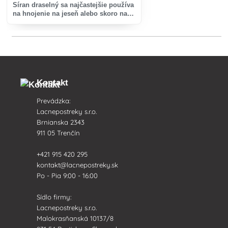
Síran draselný sa najčastejšie používa
na hnojenie na jeseň alebo skoro na
jar. Je vhodný pre rastliny citlivejšie
na chlór.
Kontakt
Prevádzka:
Lacnepostreky s.r.o.
Brnianska 2343
911 05 Trenčín
+421 915 420 295
kontakt@lacnepostreky.sk
Po - Pia 9:00 - 16:00
Sídlo firmy:
Lacnepostreky s.r.o.
Malokrasňanská 10137/8