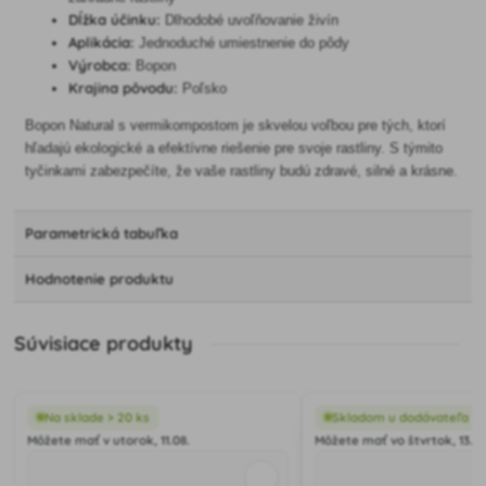
Dĺžka účinku:
Dlhodobé uvoľňovanie živín
Aplikácia:
Jednoduché umiestnenie do pôdy
Výrobca:
Bopon
Krajina pôvodu:
Poľsko
Bopon Natural s vermikompostom je skvelou voľbou pre tých, ktorí
hľadajú ekologické a efektívne riešenie pre svoje rastliny. S týmito
tyčinkami zabezpečíte, že vaše rastliny budú zdravé, silné a krásne.
Parametrická tabuľka
Hodnotenie produktu
Súvisiace produkty
Na sklade > 20 ks
Skladom u dodávateľa
Môžete mať v utorok, 11.08.
Môžete mať vo štvrtok, 13.08