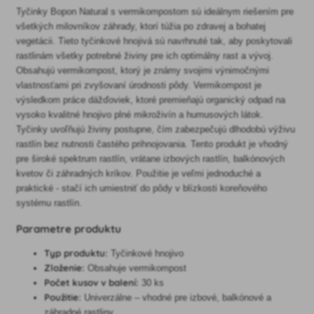
Tyčinky Bopon Natural s vermikompostom sú ideálnym riešením pre
všetkých milovníkov záhrady, ktorí túžia po zdravej a bohatej
vegetácii. Tieto tyčinkové hnojivá sú navrhnuté tak, aby poskytovali
rastlinám všetky potrebné živiny pre ich optimálny rast a vývoj.
Obsahujú vermikompost, ktorý je známy svojimi výnimočnými
vlastnosťami pri zvyšovaní úrodnosti pôdy. Vermikompost je
výsledkom práce dážďoviek, ktoré premieňajú organický odpad na
vysoko kvalitné hnojivo plné mikroživín a humusových látok.
Tyčinky uvoľňujú živiny postupne, čím zabezpečujú dlhodobú výživu
rastlín bez nutnosti častého prihnojovania. Tento produkt je vhodný
pre široké spektrum rastlín, vrátane izbových rastlín, balkónových
kvetov či záhradných kríkov. Použitie je veľmi jednoduché a
praktické - stačí ich umiestniť do pôdy v blízkosti koreňového
systému rastlín.
Parametre produktu
Typ produktu:
Tyčinkové hnojivo
Zloženie:
Obsahuje vermikompost
Počet kusov v balení:
30 ks
Použitie:
Univerzálne – vhodné pre izbové, balkónové a
záhradné rastliny