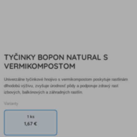
TYČINKY BOPON NATURAL S
VERMIKOMPOSTOM
Univerzálne tyčinkové hnojivo s vermikompostom poskytuje rastlinám
dlhodobú výživu, zvyšuje úrodnosť pôdy a podporuje zdravý rast
izbových, balkónových a záhradných rastlín.
Varianty
1 ks
1
,67 €