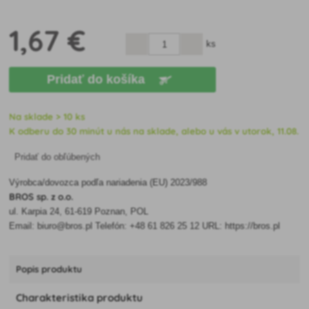
1
,67 €
ks
Pridať do košíka
Na sklade > 10 ks
K odberu do 30 minút u nás na sklade, alebo u vás v utorok, 11.08.
Pridať do obľúbených
Výrobca/dovozca podľa nariadenia (EU) 2023/988
BROS sp. z o.o.
ul. Karpia 24, 61-619 Poznan, POL
Email: biuro@bros.pl Telefón: +48 61 826 25 12 URL: https://bros.pl
Popis produktu
Charakteristika produktu