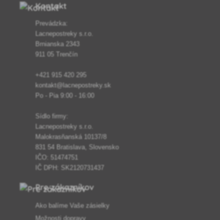
Kontakt
Prevádzka:
Lacnepostreky s.r.o.
Brnianska 2343
911 05 Trenčín
+421 915 420 295
kontakt@lacnepostreky.sk
Po - Pia 9:00 - 16:00
Sídlo firmy:
Lacnepostreky s.r.o.
Malokrasňanská 10137/8
831 54 Bratislava, Slovensko
IČO: 51474751
IČ DPH: SK2120731437
Pre zákazníkov
Ako balíme Vaše zásielky
Možnosti dopravy