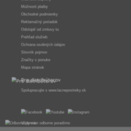
Možnosti platby
Obchodné podmienky
Reklamačný poriadok
Odstúpiť od zmluvy tu
Prehľad služieb
Ochrana osobných údajov
Slovník pojmov
Značky v ponuke
Mapa stránok
Pre distribútorov
Spolupracujte s
www.lacnepostreky.sk
Vždy vám odborne poradíme