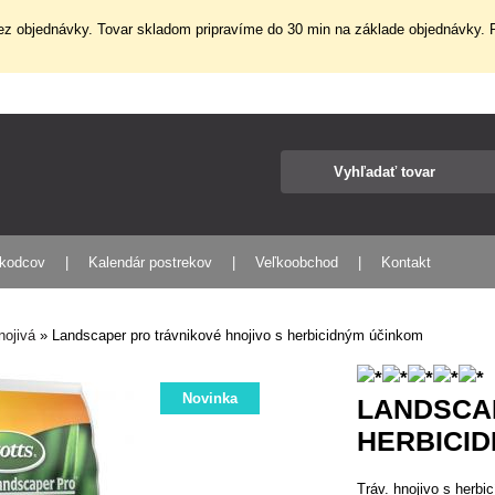
z objednávky. Tovar skladom pripravíme do 30 min na základe objednávky. P
škodcov
Kalendár postrekov
Veľkoobchod
Kontakt
nojivá
»
Landscaper pro trávnikové hnojivo s herbicidným účinkom
Novinka
LANDSCA
HERBICI
Tráv. hnojivo s herbi