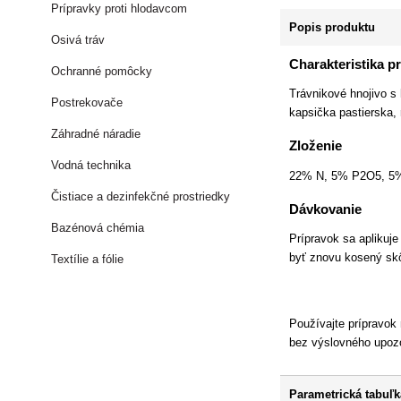
Prípravky proti hlodavcom
Popis produktu
Osivá tráv
Charakteristika p
Ochranné pomôcky
Trávnikové hnojivo s 
Postrekovače
kapsička pastierska,
Záhradné náradie
Zloženie
Vodná technika
22% N, 5% P2O5, 5
Čistiace a dezinfekčné prostriedky
Dávkovanie
Bazénová chémia
Prípravok sa aplikuje
byť znovu kosený skô
Textílie a fólie
Používajte prípravok
bez výslovného upozo
Parametrická tabuľk