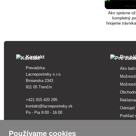
Ako správne oži
kompletný po
hnojenie trávnika
Kontakt
Pre zá
Prevádzka:
Ako balí
Lacnepostreky s.r.o.
Možnosti
Brnianska 2343
Možnosti
911 05 Trenčín
Obchodn
+421 915 420 295
Reklama
kontakt@lacnepostreky.sk
Odstúpiť
Po - Pia 9:00 - 16:00
Prehľad 
Ochrana 
Sídlo firmy:
Lacnepostreky s.r.o.
Slovník 
Používame cookies