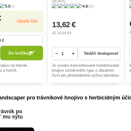
SEDOS
(3)
(99)
5.0
4.8
€
Ušetríš 32%
13
,62 €
JC
14
,34 €/l
Do košíka
−
+
Strážiť dostupnosť
ojivo na trávnik,
Je vysoko koncentrované kombinované
o a horčík.
hnojivo roztokového typu s obsahom
živín pre plnohodnotnú výživu trávnikov.
andscaper pro trávnikové hnojivo s herbicidným úč
rávnik po
iť mu sýtu