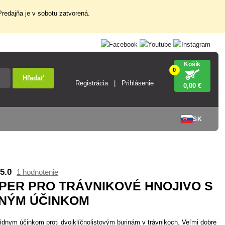
redajňa je v sobotu zatvorená.
Košík
0
Hľadať
Registrácia
Prihlásenie
0
,00 €
SK
5.0
1 hodnotenie
PER PRO TRÁVNIKOVÉ HNOJIVO S
DNÝM ÚČINKOM
cídnym účinkom proti dvojklíčnolistovým burinám v trávnikoch. Veľmi dobre