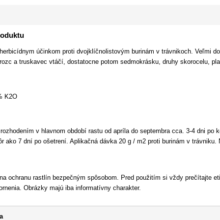
roduktu
herbicídnym účinkom proti dvojklíčnolistovým burinám v trávnikoch. Veľmi dob
 rozc a truskavec vtáčí, dostatocne potom sedmokrásku, druhy skorocelu, plaz
% K2O
 rozhodením v hlavnom období rastu od apríla do septembra cca. 3-4 dni po k
r ako 7 dní po ošetrení. Aplikačná dávka 20 g / m2 proti burinám v trávniku
 na ochranu rastlín bezpečným spôsobom. Pred použitím si vždy prečítajte et
rnenia. Obrázky majú iba informatívny charakter.
a