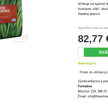
účinkuje na typické b
truskavec vtáčí, dos
ďatelinu plazivú.
Najnižšia cena za po
82
,77 
Strá
Nedostupný
Pridať do obľúbený
Výrobca/dovozca podľ
Forestina
Mnichov 129, 386 01
Email: info@forestin