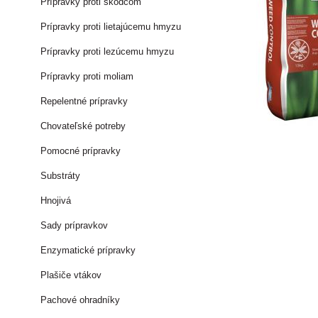
Prípravky proti škodcom
Prípravky proti lietajúcemu hmyzu
Prípravky proti lezúcemu hmyzu
Prípravky proti moliam
Repelentné prípravky
Chovateľské potreby
Pomocné prípravky
Substráty
Hnojivá
Sady prípravkov
Enzymatické prípravky
Plašiče vtákov
Pachové ohradníky