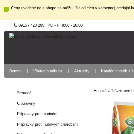
Ceny uvedené na e-shope sa môžu líšiť od cien v kamennej predajni be
0915 / 420 295 | PO - PI 9:00 - 16:00
Domov
Všetko o nákupe
Aktuality
Katalóg chorôb a 
Hnojivá
»
Trávnikové h
Semená
Cibuľoviny
Prípravky proti burinám
Prípravky proti hubovým chorobám