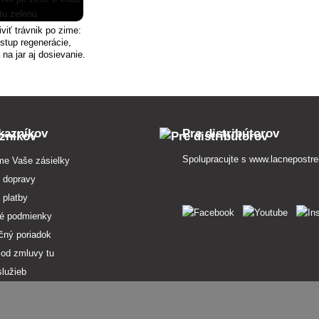
viť trávnik po zime:
stup regenerácie,
 na jar aj dosievanie.
kazníkov
Pre distribútorov
Spolupracujte s
www.lacnepostre
me Vaše zásielky
 dopravy
 platby
é podmienky
čný poriadok
 od zmluvy tu
služieb
osobných údajov
pojmov