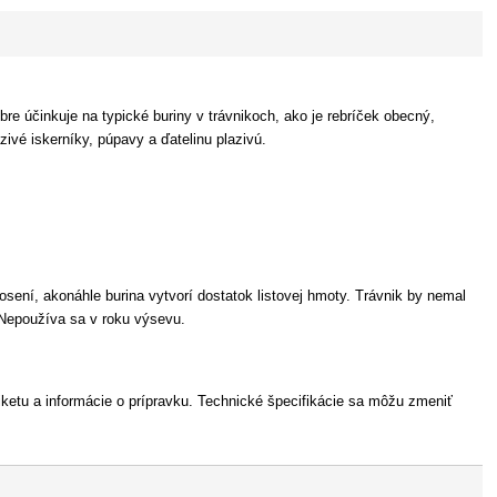
re účinkuje na typické buriny v trávnikoch, ako je rebríček obecný,
ivé iskerníky, púpavy a ďatelinu plazivú.
osení, akonáhle burina vytvorí dostatok listovej hmoty. Trávnik by nemal
. Nepoužíva sa v roku výsevu.
iketu a informácie o prípravku. Technické špecifikácie sa môžu zmeniť