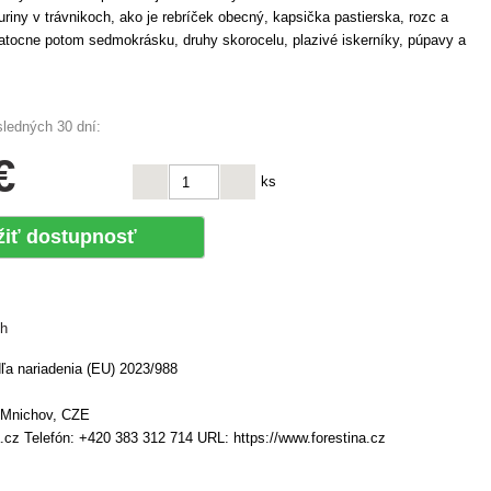
uriny v trávnikoch, ako je rebríček obecný, kapsička pastierska, rozc a
tatocne potom sedmokrásku, druhy skorocelu, plazivé iskerníky, púpavy a
sledných 30 dní:
€
ks
žiť dostupnosť
ch
a nariadenia (EU) 2023/988
 Mnichov, CZE
a.cz Telefón: +420 383 312 714 URL: https://www.forestina.cz