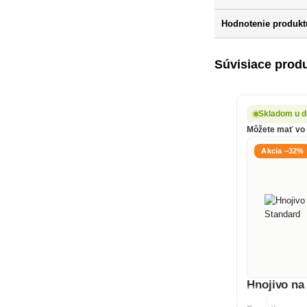
Hodnotenie produktu
Súvisiace prod
Skladom u d
Môžete mať vo š
Akcia −32%
Hnojivo na