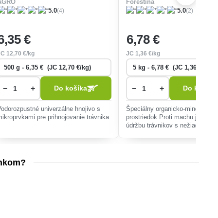
AGRO
Forestina
(4)
(2)
5.0
5.0
6
,35 €
6
,78 €
JC
12
,70 €/kg
JC
1
,36 €/kg
−
+
−
+
Do košíka
Do košíka
Vodorozpustné univerzálne hnojivo s
Špeciálny organicko-minerálne
mikroprvkami pre prihnojovanie trávnika.
prostriedok Proti machu je urče
údržbu trávnikov s nežiaducim
výskytom machu. Dôležitým pr
obsiahnutým v prípravku je žele
ktoré má hlavnú
inkom?