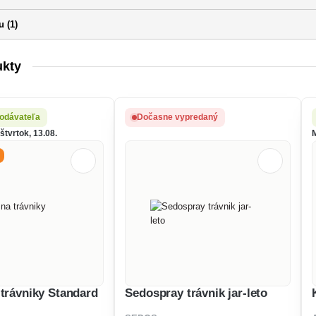
 (1)
ukty
odávateľa
Dočasne vypredaný
tvrtok, 13.08.
 trávniky Standard
Sedospray trávnik jar-leto