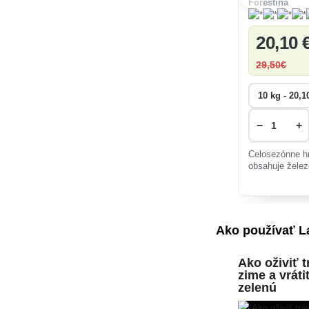
Forestina
20
,10 
29
,50€
−
+
Celosezónne hn
obsahuje želez
Ako používať L
Ako oživiť t
zime a vrát
zelenú