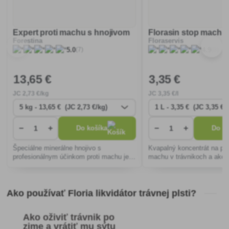
Expert proti machu s hnojivom
Florasin stop mach f
Forestina
Floraservis
(7)
(8)
5.0
4.9
13
,65 €
3
,35 €
JC
2
,73 €/kg
JC
3
,35 €/l
−
+
−
+
Do košíka
Do ko
Špeciálne minerálne hnojivo s
Kvapalný koncentrát na pot
profesionálnym účinkom proti machu je
machu v trávnikoch a ako 
určené k údržbe všetkých druhov
rastlinami prijateľného želez
trávnikov. Dôležitým prvkom
ktoré majú zvýšené nároky
obsiahnutým v prípravku je železo, ktoré
železom.
Ako používať Floria likvidátor trávnej plsti?
má hlavnú
Ako oživiť trávnik po
zime a vrátiť mu sýtu