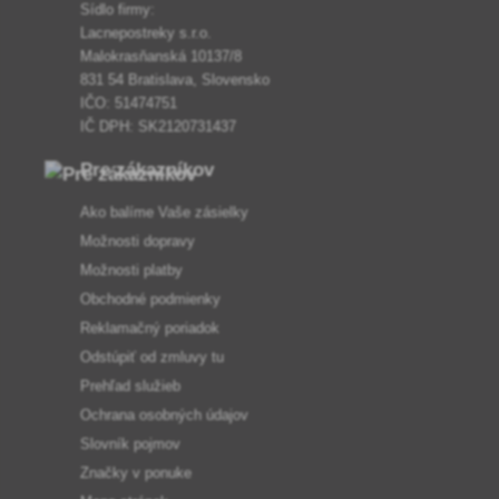
Sídlo firmy:
Lacnepostreky s.r.o.
Malokrasňanská 10137/8
831 54 Bratislava, Slovensko
IČO: 51474751
IČ DPH: SK2120731437
Pre zákazníkov
Ako balíme Vaše zásielky
Možnosti dopravy
Možnosti platby
Obchodné podmienky
Reklamačný poriadok
Odstúpiť od zmluvy tu
Prehľad služieb
Ochrana osobných údajov
Slovník pojmov
Značky v ponuke