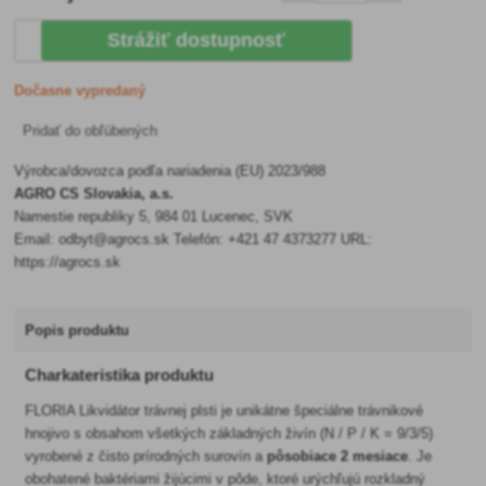
Strážiť dostupnosť
Dočasne vypredaný
Pridať do obľúbených
Výrobca/dovozca podľa nariadenia (EU) 2023/988
AGRO CS Slovakia, a.s.
Namestie republiky 5, 984 01 Lucenec, SVK
Email: odbyt@agrocs.sk Telefón: +421 47 4373277 URL:
https://agrocs.sk
Popis produktu
Charkateristika produktu
FLORIA Likvidátor trávnej plsti je unikátne špeciálne trávnikové
hnojivo s obsahom všetkých základných živín (N / P / K = 9/3/5)
vyrobené z čisto prírodných surovín a
pôsobiace 2 mesiace
. Je
obohatené baktériami žijúcimi v pôde, ktoré urýchľujú rozkladný