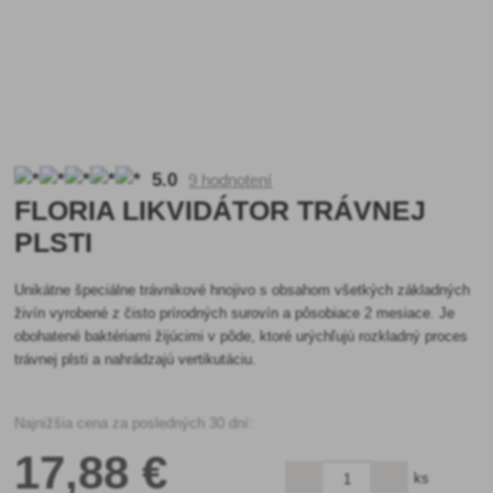
5.0
9 hodnotení
FLORIA LIKVIDÁTOR TRÁVNEJ
PLSTI
Unikátne špeciálne trávnikové hnojivo s obsahom všetkých základných
živín vyrobené z čisto prírodných surovín a pôsobiace 2 mesiace. Je
obohatené baktériami žijúcimi v pôde, ktoré urýchľujú rozkladný proces
trávnej plsti a nahrádzajú vertikutáciu.
Najnižšia cena za posledných 30 dní:
17
,88 €
ks