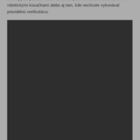
robotickými kosačkami alebo aj tam, kde nechcete vykonávať
pravidelnú vertikutáciu.