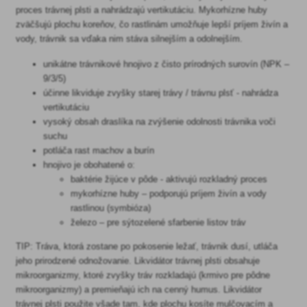
proces trávnej plsti a nahrádzajú vertikutáciu. Mykorhízne huby
zväčšujú plochu koreňov, čo rastlinám umožňuje lepší príjem živín a
vody, trávnik sa vďaka nim stáva silnejším a odolnejším.
unikátne trávnikové hnojivo z čisto prírodných surovín (NPK –
9/3/5)
účinne likviduje zvyšky starej trávy / trávnu plsť - nahrádza
vertikutáciu
vysoký obsah draslíka na zvýšenie odolnosti trávnika voči
suchu
potláča rast machov a burín
hnojivo je obohatené o:
baktérie žijúce v pôde - aktivujú rozkladný proces
mykorhízne huby – podporujú príjem živín a vody
rastlinou (symbióza)
železo – pre sýtozelené sfarbenie listov tráv
TIP: Tráva, ktorá zostane po pokosenie ležať, trávnik dusí, utláča
jeho prirodzené odnožovanie. Likvidátor trávnej plsti obsahuje
mikroorganizmy, ktoré zvyšky tráv rozkladajú (krmivo pre pôdne
mikroorganizmy) a premieňajú ich na cenný humus. Likvidátor
trávnej plsti použite všade tam, kde plochu kosíte mulčovacím a