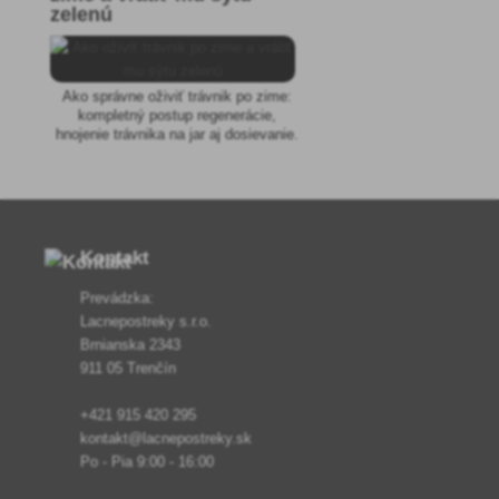
zelenú
Ako správne oživiť trávnik po zime:
kompletný postup regenerácie,
hnojenie trávnika na jar aj dosievanie.
Kontakt
Prevádzka:
Lacnepostreky s.r.o.
Brnianska 2343
911 05 Trenčín
+421 915 420 295
kontakt@lacnepostreky.sk
Po - Pia 9:00 - 16:00