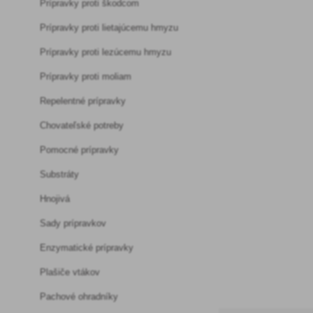
Prípravky proti škodcom
Prípravky proti lietajúcemu hmyzu
Prípravky proti lezúcemu hmyzu
Prípravky proti moliam
Repelentné prípravky
Chovateľské potreby
Pomocné prípravky
Substráty
Hnojivá
Sady prípravkov
Enzymatické prípravky
Plašiče vtákov
Pachové ohradníky