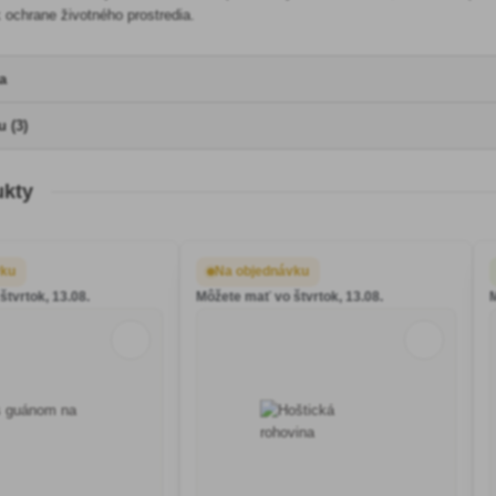
 ochrane životného prostredia.
a
 (3)
ukty
vku
Na objednávku
tvrtok, 13.08.
Môžete mať vo štvrtok, 13.08.