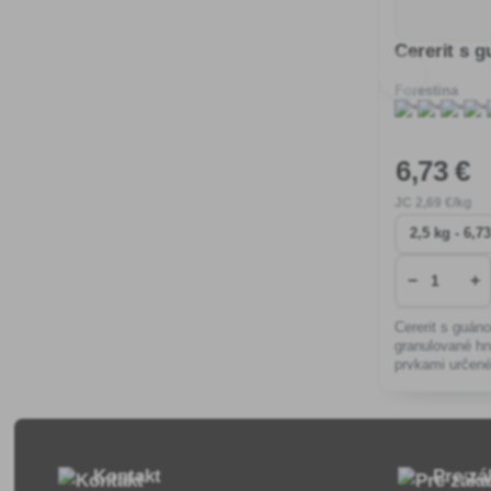
Cererit s 
Forestina
6
,73 €
JC
2
,69 €/kg
−
+
Cererit s guán
granulované hn
prvkami určené
Kontakt
Pre zá