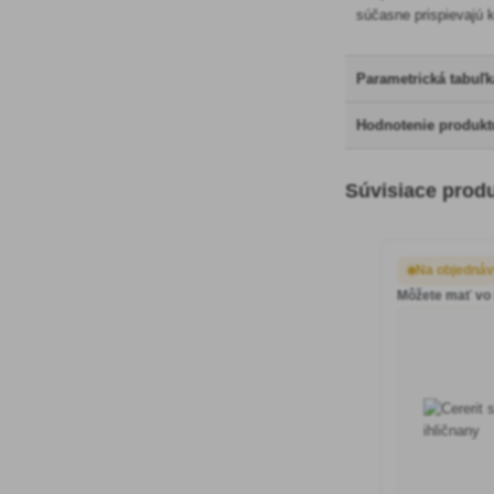
súčasne prispievajú k
Parametrická tabuľk
Hodnotenie produktu
Súvisiace prod
Na objedná
Môžete mať vo š