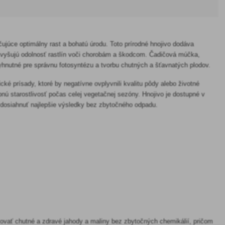
ujúce optimálny rast a bohatú úrodu. Toto prírodné hnojivo dodáva
 zvyšujú odolnosť rastlín voči chorobám a škodcom. Čadičová múčka,
vyhnutné pre správnu fotosyntézu a tvorbu chutných a šťavnatých plodov.
é prísady, ktoré by negatívne ovplyvnili kvalitu pôdy alebo životné
bnú starostlivosť počas celej vegetačnej sezóny. Hnojivo je dostupné v
 dosiahnuť najlepšie výsledky bez zbytočného odpadu.
tovať chutné a zdravé jahody a maliny bez zbytočných chemikálií, pričom