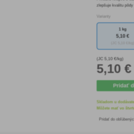
zlepšuje kvalitu pôd
Varianty
1 kg
5
,10 €
(JC
5
,10 €/kg
(JC
5
,10 €/kg)
5
,10 €
Pridať 
Skladom u dodávat
Môžete mať vo štvrt
Pridať do obľúbený