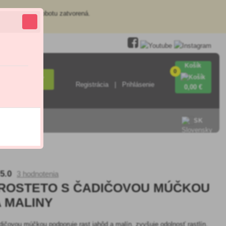
redajňa je v sobotu zatvorená.
Košík
0
Hľadať
Registrácia
Prihlásenie
0
,00 €
SK
5.0
3 hodnotenia
 ROSTETO S ČADIČOVOU MÚČKOU
 MALINY
dičovou múčkou podporuje rast jahôd a malín, zvyšuje odolnosť rastlín,