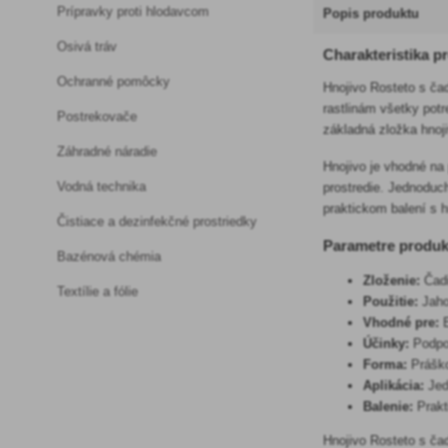
Prípravky proti hlodavcom
Popis produktu
Osivá tráv
Charakteristika p
Ochranné pomôcky
Hnojivo Rosteto s ča
rastlinám všetky pot
Postrekovače
základná zložka hnoj
Záhradné náradie
Hnojivo je vhodné na
Vodná technika
prostredie. Jednoduch
praktickom balení s 
Čistiace a dezinfekčné prostriedky
Parametre produk
Bazénová chémia
Zloženie:
Čad
Textílie a fólie
Použitie:
Jaho
Vhodné pre:
E
Účinky:
Podpor
Forma:
Prášk
Aplikácia:
Jed
Balenie:
Prakt
Hnojivo Rosteto s ča