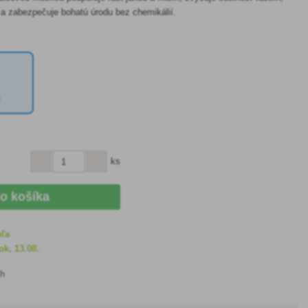
y a zabezpečuje bohatú úrodu bez chemikálií.
)
ks
do košíka
eľa
ok, 13.08.
ch