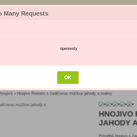
z objednávky. Tovar skladom pripravíme do 30 min na základe objednávky. P
o Many Requests
openresty
škodcov
Kalendár postrekov
Veľkoobchod
Kontakt
OK
hnojivá
»
Hnojivo Rosteto s čadičovou múčkou jahody a maliny
HNOJIVO
JAHODY A
Prírodné hnojivo s ča