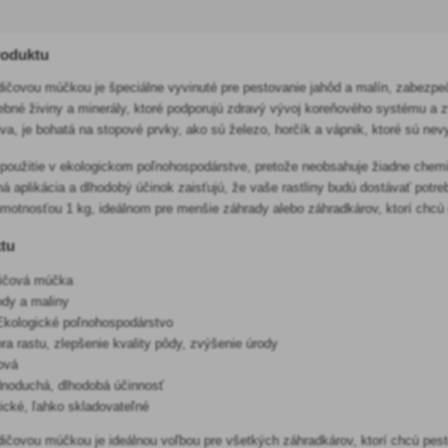
roduktu
dičovou múčkou je špeciálne vyvinuté pre pestovanie jahôd a malín, zabezpeč
rebné živiny a minerály, ktoré podporujú zdravý vývoj koreňového systému a
iva, je bohatá na stopové prvky, ako sú železo, horčík a vápnik, ktoré sú ne
 použitie v ekologickom poľnohospodárstve, pretože neobsahuje žiadne chemick
á aplikácia a dlhodobý účinok zaisťujú, že vaše rastliny budú dostávať potre
hmotnosťou 1 kg, ideálnom pre menšie záhrady alebo záhradkárov, ktorí chcú
tu
ičová múčka
dy a maliny
kologické poľnohospodárstvo
a rastu, zlepšenie kvality pôdy, zvýšenie úrody
ová
noduchá, dlhodobá účinnosť
ické, ľahko skladovateľné
dičovou múčkou je ideálnou voľbou pre všetkých záhradkárov, ktorí chcú pes