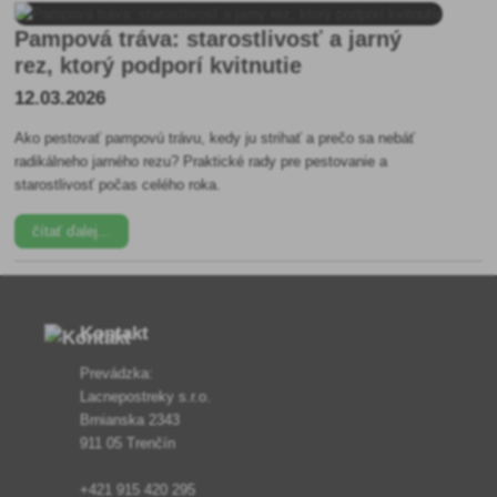
Pampová tráva: starostlivosť a jarný
rez, ktorý podporí kvitnutie
12.03.2026
Ako pestovať pampovú trávu, kedy ju strihať a prečo sa nebáť
radikálneho jarného rezu? Praktické rady pre pestovanie a
starostlivosť počas celého roka.
čítať ďalej...
Kontakt
Prevádzka:
Lacnepostreky s.r.o.
Brnianska 2343
911 05 Trenčín
+421 915 420 295