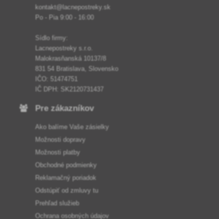
kontakt@lacnepostreky.sk
Po - Pia 9:00 - 16:00
Sídlo firmy:
Lacnepostreky s.r.o.
Malokrasňanská 10137/8
831 54 Bratislava, Slovensko
IČO: 51474751
IČ DPH: SK2120731437
Pre zákazníkov
Ako balíme Vaše zásielky
Možnosti dopravy
Možnosti platby
Obchodné podmienky
Reklamačný poriadok
Odstúpiť od zmluvy tu
Prehľad služieb
Ochrana osobných údajov