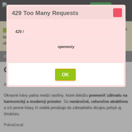
0
429 Too Many Requests
0
,00 €
Menu
Ceny uvedené na e-shope sa môžu líšiť od cien v kamennej predajni
429 /
bez objednávky. Tovar skladom pripravíme do 30 min na základe
objednávky. Predajňa je v sobotu zatvorená.
openresty
0915 / 420 295 | PO - PI 9:00 - 16:00
Okrasné trávy
OK
Aktuality
»
Okrasná záhrada
»
Okrasné trávy
Okrasné trávy patria medzi rastliny, ktoré dokážu
premeniť záhradu na
harmonický a moderný priestor
. Sú
nenáročné, celoročne atraktívne
a ich jemné klasy či steblá prinášajú do záhradného dizajnu pohyb aj
štruktúru.
Pokračovať