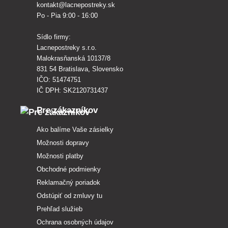
kontakt@lacnepostreky.sk
Po - Pia 9:00 - 16:00
Sídlo firmy:
Lacnepostreky s.r.o.
Malokrasňanská 10137/8
831 54 Bratislava, Slovensko
IČO: 51474751
IČ DPH: SK2120731437
Pre zákazníkov
Ako balíme Vaše zásielky
Možnosti dopravy
Možnosti platby
Obchodné podmienky
Reklamačný poriadok
Odstúpiť od zmluvy tu
Prehľad služieb
Ochrana osobných údajov