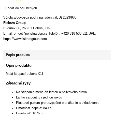
Pridať do obľúbených
Výrobca/dovozca podľa nariadenia (EU) 2023/988
Fiskars Group
Budínek 86, 263 01 Dobříš, FIN
Email: office@nohelgarden.cz Telefón: +420 318 533 511 URL:
https://www.fiskarsgroup.com
Popis produktu
Opis produktu
Malá štiepací sekera X11
Základné rysy
Na štiepanie menších klátou a palivového dreva
Ľahko sa používa jednou rukou
Plastové puzdro pre bezpečné prenášanie a skladovanie
Hmotnosť čepele: 840 g
Hmotnosť: 1075 g