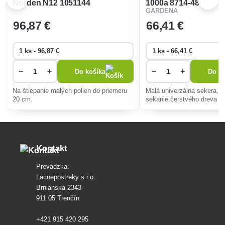
Norden N12 1051144
1000a 8714-48
GARDENA
96
,87 €
66
,41 €
−
+
−
+
Do košíka
Do ko
Na štiepanie malých polien do priemeru
Malá univerzálna sekera, i
20 cm.
sekanie čerstvého dreva al
dreva s obsahom živice.
Kontakt
Prevádzka:
Lacnepostreky s.r.o.
Brnianska 2343
911 05 Trenčín
+421 915 420 295