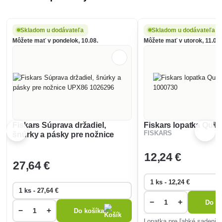
Skladom u dodávateľa
Skladom u dodávateľa
Môžete mať v pondelok, 10.08.
Môžete mať v utorok, 11.08.
Fiskars Súprava držadiel,
Fiskars lopatka Quik
FISKARS
šnúrky a pásky pre nožnice
UPX86 1026296
12
,24 €
27
,64 €
−
+
Do ko
−
+
Do košíka
Lopatka pre ľahké sadenie