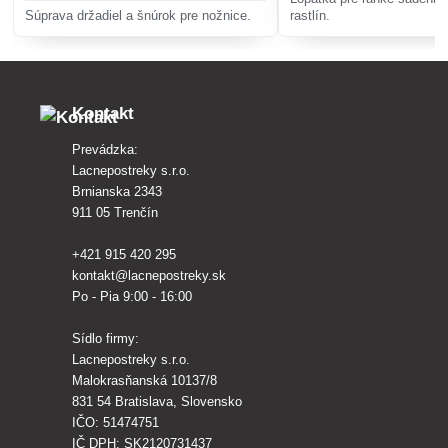
Súprava držadiel a šnúrok pre nožnice.
rastlín.
Kontakt
Prevádzka:
Lacnepostreky s.r.o.
Brnianska 2343
911 05 Trenčín
+421 915 420 295
kontakt@lacnepostreky.sk
Po - Pia 9:00 - 16:00
Sídlo firmy:
Lacnepostreky s.r.o.
Malokrasňanská 10137/8
831 54 Bratislava, Slovensko
IČO: 51474751
IČ DPH: SK2120731437