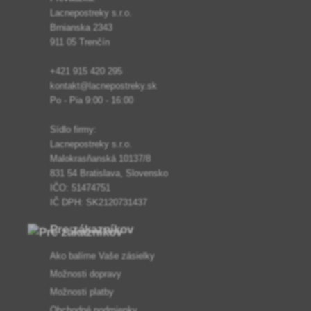
Lacnepostreky s.r.o.
Brnianska 2343
911 05 Trenčín
+421 915 420 295
kontakt@lacnepostreky.sk
Po - Pia 9:00 - 16:00
Sídlo firmy:
Lacnepostreky s.r.o.
Malokrasňanská 10137/8
831 54 Bratislava, Slovensko
IČO: 51474751
IČ DPH: SK2120731437
Pre zákazníkov
Ako balíme Vaše zásielky
Možnosti dopravy
Možnosti platby
Obchodné podmienky