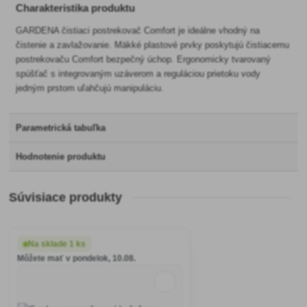
Charakteristika produktu
GARDENA čistiaci postrekovač Comfort je ideálne vhodný na
čistenie a zavlažovanie. Mäkké plastové prvky poskytujú čistiacemu
postrekovaču Comfort bezpečný úchop. Ergonomicky tvarovaný
spúšťač s integrovaným uzáverom a reguláciou prietoku vody
jedným prstom uľahčujú manipuláciu.
Parametrická tabuľka
Hodnotenie produktu
Súvisiace produkty
Na sklade 1 ks
Môžete mať v pondelok, 10.08.