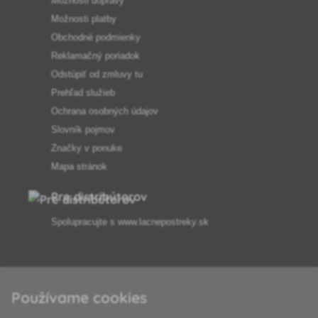
Možnosti dopravy
Možnosti platby
Obchodné podmienky
Reklamačný poriadok
Odstúpiť od zmluvy tu
Prehľad služieb
Ochrana osobných údajov
Slovník pojmov
Značky v ponuke
Mapa stránok
Pre distribútorov
Spolupracujte s
www.lacnepostreky.sk
Používame cookies
Vždy vám odborne poradíme