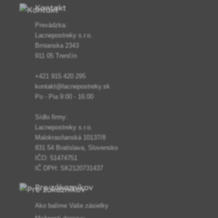
Kontakt
Prevádzka:
Lacnepostreky s.r.o.
Brnianska 2343
911 05 Trenčín
+421 915 420 295
kontakt@lacnepostreky.sk
Po - Pia 9:00 - 16:00
Sídlo firmy:
Lacnepostreky s.r.o.
Malokrasňanská 10137/8
831 54 Bratislava, Slovensko
IČO: 51474751
IČ DPH: SK2120731437
Pre zákazníkov
Ako balíme Vaše zásielky