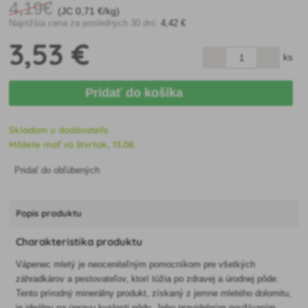
4
,19€
(JC
0
,71 €/kg)
Najnižšia cena za posledných 30 dní:
4
,42 €
3
,53 €
ks
Pridať do košíka
Skladom u dodávateľa
Môžete mať vo štvrtok, 13.08.
Pridať do obľúbených
Popis produktu
Charakteristika produktu
Vápenec mletý je neoceniteľným pomocníkom pre všetkých
záhradkárov a pestovateľov, ktorí túžia po zdravej a úrodnej pôde.
Tento prírodný minerálny produkt, získaný z jemne mletého dolomitu,
je ideálny na úpravu kyslosti pôdy. Jeho pravidelným používaním