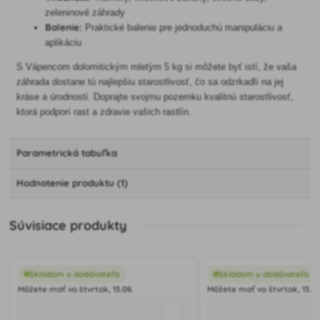
zeleninové záhrady
Balenie:
Praktické balenie pre jednoduchú manipuláciu a
aplikáciu
S Vápencom dolomitickým mletým 5 kg si môžete byť istí, že vaša
záhrada dostane tú najlepšiu starostlivosť, čo sa odzrkadlí na jej
kráse a úrodnosti. Doprajte svojmu pozemku kvalitnú starostlivosť,
ktorá podporí rast a zdravie vašich rastlín.
Parametrická tabuľka
Hodnotenie produktu (1)
Súvisiace produkty
Skladom u dodávateľa
Skladom u dodávateľa
Môžete mať vo štvrtok, 13.08.
Môžete mať vo štvrtok, 13.08