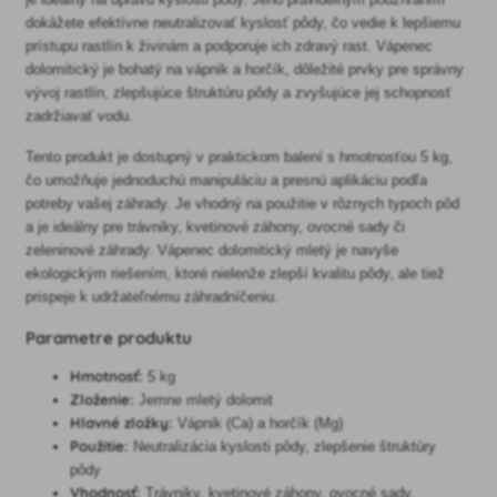
dokážete efektívne neutralizovať kyslosť pôdy, čo vedie k lepšiemu
prístupu rastlín k živinám a podporuje ich zdravý rast. Vápenec
dolomitický je bohatý na vápnik a horčík, dôležité prvky pre správny
vývoj rastlín, zlepšujúce štruktúru pôdy a zvyšujúce jej schopnosť
zadržiavať vodu.
Tento produkt je dostupný v praktickom balení s hmotnosťou 5 kg,
čo umožňuje jednoduchú manipuláciu a presnú aplikáciu podľa
potreby vašej záhrady. Je vhodný na použitie v rôznych typoch pôd
a je ideálny pre trávniky, kvetinové záhony, ovocné sady či
zeleninové záhrady. Vápenec dolomitický mletý je navyše
ekologickým riešením, ktoré nielenže zlepší kvalitu pôdy, ale tiež
prispeje k udržateľnému záhradníčeniu.
Parametre produktu
Hmotnosť:
5 kg
Zloženie:
Jemne mletý dolomit
Hlavné zložky:
Vápnik (Ca) a horčík (Mg)
Použitie:
Neutralizácia kyslosti pôdy, zlepšenie štruktúry
pôdy
Vhodnosť:
Trávniky, kvetinové záhony, ovocné sady,