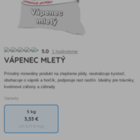
5.0
1 hodnotenie
VÁPENEC MLETÝ
Prírodný minerálny produkt na zlepšenie pôdy, neutralizuje kyslosť,
obohacuje o vápnik a horčík, podporuje rast rastlín. Ideálny pre trávniky,
kvetinové záhony a záhrady.
Varianty
5 kg
3
,53 €
(JC
0
,71 €/kg)