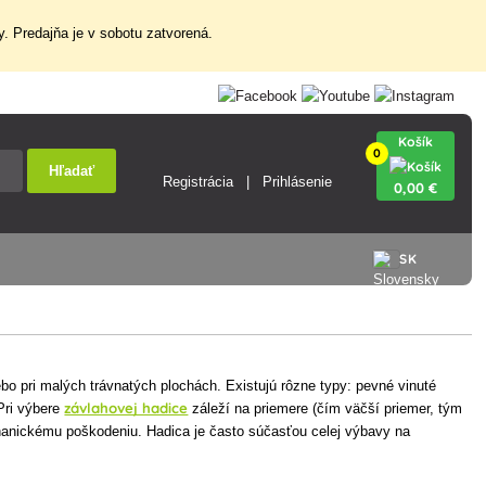
. Predajňa je v sobotu zatvorená.
Košík
0
Hľadať
Registrácia
Prihlásenie
0
,00 €
SK
o pri malých trávnatých plochách. Existujú rôzne typy: pevné vinuté
závlahovej hadice
Pri výbere
záleží na priemere (čím väčší priemer, tým
echanickému poškodeniu. Hadica je často súčasťou celej výbavy na