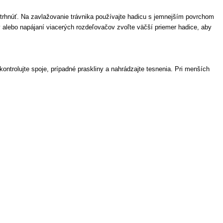
trhnúť. Na zavlažovanie trávnika používajte hadicu s jemnejším povrchom
y alebo napájaní viacerých rozdeľovačov zvoľte väčší priemer hadice, aby
ontrolujte spoje, prípadné praskliny a nahrádzajte tesnenia. Pri menších