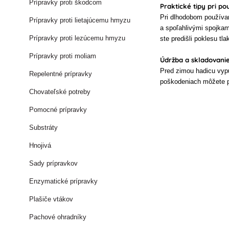
Prípravky proti škodcom
Praktické tipy pri po
Pri dlhodobom používan
Prípravky proti lietajúcemu hmyzu
a spoľahlivými spojkam
Prípravky proti lezúcemu hmyzu
ste predišli poklesu tla
Prípravky proti moliam
Údržba a skladovani
Pred zimou hadicu vypu
Repelentné prípravky
poškodeniach môžete po
Chovateľské potreby
Pomocné prípravky
Substráty
Hnojivá
Sady prípravkov
Enzymatické prípravky
Plašiče vtákov
Pachové ohradníky