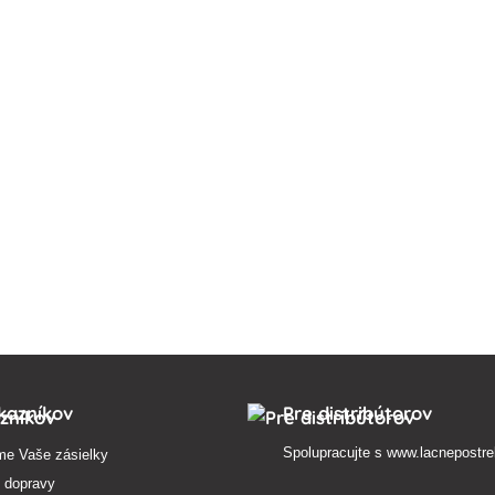
kazníkov
Pre distribútorov
Spolupracujte s
www.lacnepostre
me Vaše zásielky
 dopravy