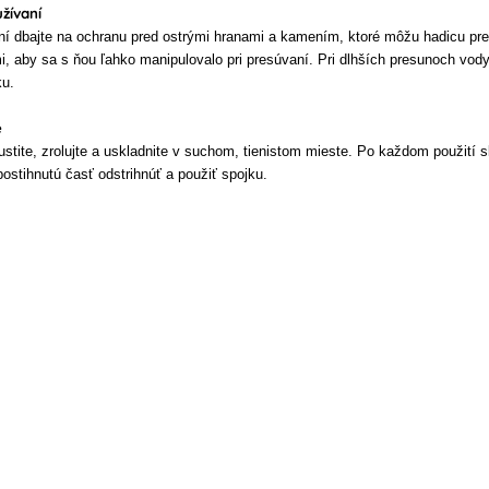
užívaní
í dbajte na ochranu pred ostrými hranami a kamením, ktoré môžu hadicu pre
i, aby sa s ňou ľahko manipulovalo pri presúvaní. Pri dlhších presunoch vod
ku.
e
stite, zrolujte a uskladnite v suchom, tienistom mieste. Po každom použití sk
stihnutú časť odstrihnúť a použiť spojku.