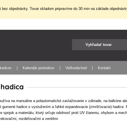
 bez objednávky. Tovar skladom pripravíme do 30 min na základe objednávky
škodcov
Kalendár postrekov
Veľkoobchod
Kontakt
 hadica
užíva na manuálne a polautomatické zavlažovanie v záhrade, na balkóne aleb
né gumené hadice s vystužením a ľahké expandovacie (zmršťovacie) hadice. 
lite spojok a materiálu, ktorý určuje odolnosť proti UV žiareniu, ohybom a m
trekovačmi, rozdeľovačmi a ventilmi.