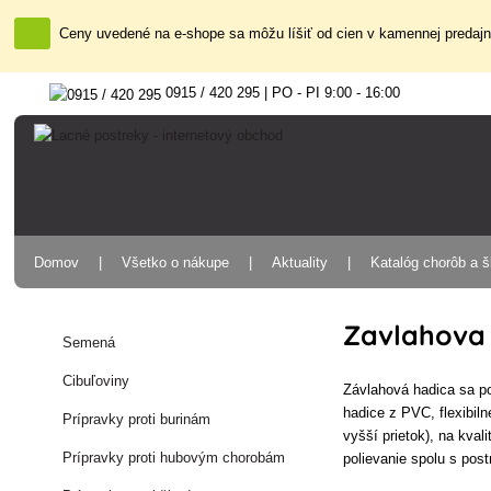
Ceny uvedené na e-shope sa môžu líšiť od cien v kamennej predajni
0915 / 420 295 | PO - PI 9:00 - 16:00
Domov
Všetko o nákupe
Aktuality
Katalóg chorôb a 
Zavlahova
Semená
Cibuľoviny
Závlahová hadica sa po
hadice z PVC, flexibil
Prípravky proti burinám
vyšší prietok), na kva
Prípravky proti hubovým chorobám
polievanie spolu s pos