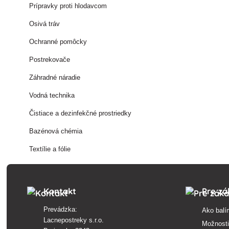
Prípravky proti hlodavcom
Osivá tráv
Ochranné pomôcky
Postrekovače
Záhradné náradie
Vodná technika
Čistiace a dezinfekčné prostriedky
Bazénová chémia
Textílie a fólie
Kontakt
Pre zá
Prevádzka:
Ako balí
Lacnepostreky s.r.o.
Možnosti