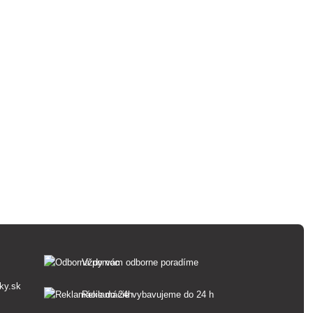
Vždy vám odborne poradíme
ky.sk
Reklamácie vybavujeme do 24 h