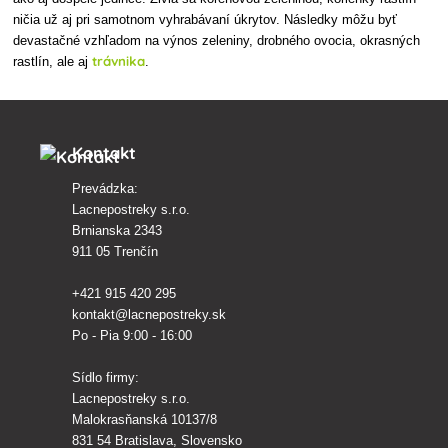
ničia už aj pri samotnom vyhrabávaní úkrytov. Následky môžu byť
devastačné vzhľadom na výnos zeleniny, drobného ovocia, okrasných
trávnika
rastlín, ale aj
.
Kontakt
Prevádzka:
Lacnepostreky s.r.o.
Brnianska 2343
911 05 Trenčín
+421 915 420 295
kontakt@lacnepostreky.sk
Po - Pia 9:00 - 16:00
Sídlo firmy:
Lacnepostreky s.r.o.
Malokrasňanská 10137/8
831 54 Bratislava, Slovensko