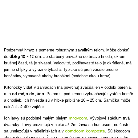
Podzemný hmyz s pomerne robustným zavalitým telom. Môže dorásť
dĺžky 10 – 12 cm
do
. Je sfarbený prevažne do tmavo hneda, okrem
brušnej časti, tá je sivastá. Valcovité, podlhovasté telo je okrídlené, má
jemné chĺpky a výrazné tykadlá. Typické sú preň väčšie predné
končatiny, vybavené akoby hrabákmi (podobne ako u krtov).
Krtonôžky vídať v záhradách (na povrchu) zväčša len v období párenia,
od mája do júna
a to
. Potom si pod zemou vyhrabávajú systém komôr
a chodieb, ich hniezda sú v hĺbke približne 10 – 25 cm. Samička môže
naklásť až 400 vajíčok.
mravcom
Ich larvy sú podobné malým bielym
. Vývojové štádium trvá
dva roky. Larvy prezimujú v hĺbke až 2m, živia sa humusom, no často
domácom komposte
sa uhniezďujú v rašeliniskách a v
. Sú škodcom
ako aj dospelé jedince. Živia sa koreňovou zeleninou, korienky rastlín