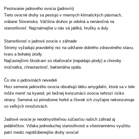
Pestovanie jadrového ovocia (jadrovín)
Tieto ovocné druhy sa pestujú v miernych klimatických pásmach,
vrátane Slovenska. Väčšina druhov je odolná a nenáročná na
starostlivosť: Najznámejšie u nás sä jablká, hrušky a duly.
Starostlivosť o jadrové ovocie v záhrade
Stromy vyžadujú pravidelný rez na udržanie dobrého zdravotného stavu,
tvaru a bohatej úrody.
Najčastejšími škodcam sú obaľovače (napádajú plody) a choroby
múčnatka, chrastavitosť, bakteriálna spála.
Čo ste o jadrovinách nevedeli
Hoci semená jadrového ovocia obsahujú látku amygdalín, ktorá sa v tele
môže meniť na kyanid, pri bežnej konzumácii ovocia nehrozí riziko
otravy. Semená sú prirodzene horké a človek ich zvyčajne nekonzumuje
vo veľkých množstvách.
Jadrové ovocie je neodmysliteľnou súčasťou našich záhrad aj
jedálničkov. Vďaka jednoduchej starostlivosti a všestrannému využitiu
patrí medzi najobľúbenejšie druhy ovocia!