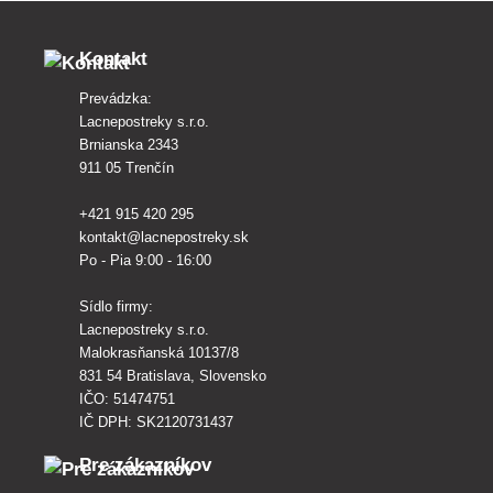
Kontakt
Prevádzka:
Lacnepostreky s.r.o.
Brnianska 2343
911 05 Trenčín
+421 915 420 295
kontakt@lacnepostreky.sk
Po - Pia 9:00 - 16:00
Sídlo firmy:
Lacnepostreky s.r.o.
Malokrasňanská 10137/8
831 54 Bratislava, Slovensko
IČO: 51474751
IČ DPH: SK2120731437
Pre zákazníkov