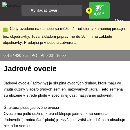
0
0
,00 €
Menu
Ceny uvedené na e-shope sa môžu líšiť od cien v kamennej predajni
bez objednávky. Tovar skladom pripravíme do 30 min na základe
objednávky. Predajňa je v sobotu zatvorená.
0915 / 420 295 | PO - PI 9:00 - 16:00
Jadrové ovocie
Jadrové ovocie (jadroviny) je skupina ovocných druhov, ktoré majú vo
vnútri dužiny viacero tvrdých semien, nazývaných jadrá. Tieto semená
sú uložené v strede plodu v špeciálnej časti nazývanej jadrovník.
Štruktúra plodu jadrového ovocia
Ovocie má jedlú dužinu, ktorá obklopuje jadrovník so semenami.
Jadrovník (stredná časť plodu) je zvyčajne tvrdší ako dužina a obsahuje
niekoľko semien.