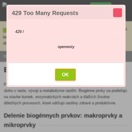
0
429 Too Many Requests
0
,00 €
Menu
Ceny uvedené na e-shope sa môžu líšiť od cien v kamennej predajni
429 /
bez objednávky. Tovar skladom pripravíme do 30 min na základe
objednávky. Predajňa je v sobotu zatvorená.
openresty
0915 / 420 295 | PO - PI 9:00 - 16:00
Biogénne prvky
OK
Pre záhradkárov sú dôležité, pretože tieto prvky zohrávajú kľúčovú
úlohu v raste, vývoji a metabolizme rastlín. Biogénne prvky sa podieľajú
na stavbe buniek, enzymatických reakciách a ďalších životne
dôležitých procesoch, ktoré udržujú rastliny zdravé a produktívne.
Delenie biogénnych prvkov: makroprvky a
mikroprvky