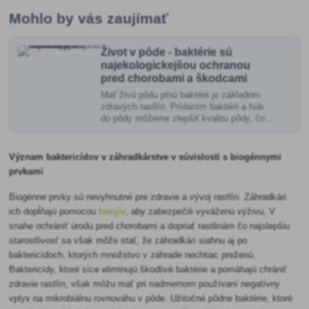
Mohlo by vás zaujímať
Život v pôde - baktérie sú
najekologickejšou ochranou
pred chorobami a škodcami
Mať živú pôdu plnú baktérii je základom
zdravých rastlín. Prídaním baktérii a húb
do pôdy môžeme zlepšiť kvalitu pôdy, čo
sa odrazí na zdraví rastlín.
Význam baktericídov v záhradkárstve v súvislosti s biogénnymi
prvkami
Biogénne prvky sú nevyhnutné pre zdravie a vývoj rastlín. Záhradkári
ich dopĺňajú pomocou
hnojív
, aby zabezpečili vyváženú výživu, V
snahe ochrániť úrodu pred chorobami a dopriať rastlinám čo najslepšiu
starostlivosť sa však môže stať, že záhradkári siahnu aj po
baktericídoch, ktorých množstvo v záhrade nechtiac preženú.
Baktericídy, ktoré síce eliminujú škodlivé baktérie a pomáhajú chrániť
zdravie rastlín, však môžu mať pri nadmernom používaní negatívny
vplyv na mikrobiálnu rovnováhu v pôde. Užitočné pôdne baktérie, ktoré