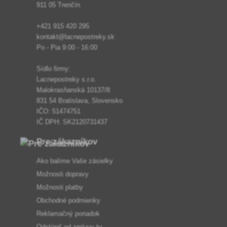
911 05 Trenčín
+421 915 420 295
kontakt@lacnepostreky.sk
Po - Pia 9:00 - 16:00
Sídlo firmy:
Lacnepostreky s.r.o.
Malokrasňanská 10137/8
831 54 Bratislava, Slovensko
IČO: 51474751
IČ DPH: SK2120731437
Pre zákazníkov
Ako balíme Vaše zásielky
Možnosti dopravy
Možnosti platby
Obchodné podmienky
Reklamačný poriadok
Odstúpiť od zmluvy tu