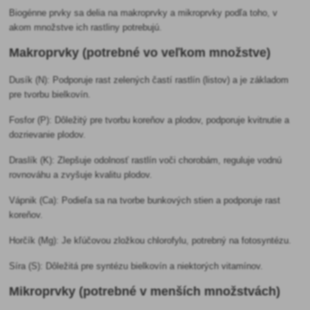
Biogénne prvky sa delia na makroprvky a mikroprvky podľa toho, v
akom množstve ich rastliny potrebujú.
Makroprvky (potrebné vo veľkom množstve)
Dusík (N): Podporuje rast zelených častí rastlín (listov) a je základom
pre tvorbu bielkovín.
Fosfor (P): Dôležitý pre tvorbu koreňov a plodov, podporuje kvitnutie a
dozrievanie plodov.
Draslík (K): Zlepšuje odolnosť rastlín voči chorobám, reguluje vodnú
rovnováhu a zvyšuje kvalitu plodov.
Vápnik (Ca): Podieľa sa na tvorbe bunkových stien a podporuje rast
koreňov.
Horčík (Mg): Je kľúčovou zložkou chlorofylu, potrebný na fotosyntézu.
Síra (S): Dôležitá pre syntézu bielkovín a niektorých vitamínov.
Mikroprvky (potrebné v menších množstvách)