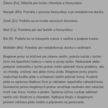
Železo (Fe): Dôležité pre tvorbu chlorofylu a fotosyntézu.
Mangán (Mn): Pomáha v procese fotosyntézy a pri metabolizme dusíka.
Zinok (Zn): Podieľa sa na tvorbe rastových hormónov.
Meď (Cu): Potrebná pre rast buniek a fotosyntézu.
Bór (B): Podieľa sa na transporte cukrov v rastline a podpore kvetov.
Molibdén (Mo): Potrebný pre metabolizmus dusíka v rastlinách.
Biogénne prvky sú kľúčové pre zdravie rastlín, pretože každá z týchto
živín má špecifickú funkciu v raste a vývoji rastlín. Nedostatok alebo
prebytok niektorého z týchto prvkov môže spôsobiť rôzne problémy, ako
sú choroby, znížený rast alebo nízka úroda. Biogénne prvky priamo
ovplyvňujú kvalitu pôdy a schopnosť rastlín prijímať živiny. Kvalitná
pôda so správnou hladinou živín je základom úspešného záhradníčenia.
Dostatočný prísun biogénnych prvkov umožňuje rastlinám rásť zdravšie,
tvoriť viac listov, kvetov a plodov. Správna výživa zvyšuje odolnosť
rastlín voči škodcom a chorobám. Aplikácia hnojív s biogénnymi
prvkami udržiava pôdu úrodnú a pripravenú na pestovanie.