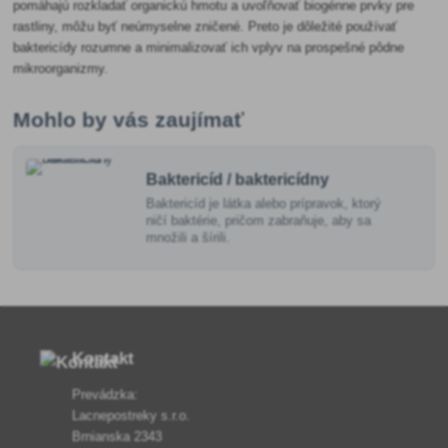
pomáhajú rozkladať organickú hmotu a uvoľňovať biogénne prvky pre
rastliny, môžu byť neúmyselne zničené. Preto je dôležité používať
baktericídy rozumne a minimalizovať ich vplyv na prospešné pôdne
mikroorganizmy.
Mohlo by vás zaujímať
Baktericíd / baktericídny
Baktericíd je látka alebo prípravok, ktorý
ničí baktérie, pričom zabraňuje, aby sa
množili a šírili.
Kontakt
Prevádzka:
Lacnepostreky s.r.o.
Brnianska 2343