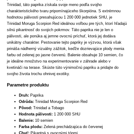
Trinidad, táto paprika získala svoje meno podľa svojho
charakteristického tvaru pripomínajúceho škorpióna. S extrémnou
hodnotou pálivosti presahujúcou 1 200 000 jednotiek SHU, je
Trinidad Moruga Scorpion Red ideálnou voľbou pre tých, ktorí hľadajú
silnú pikantnosť do svojich pokrmov. Táto paprika nie je len o
pálivosti, ale ponúka aj jemne ovocnú príchuť, ktorá jej dodáva
unikátny charakter. Pestovanie tejto papriky je výzvou, ktorá však
prináša nádherný vizuálny zážitok, keďže dozrievajúce plody menia
farbu od zelenej po jasne červenú. Balenie obsahuje 10 semien, čo
je ideálne množstvo na experimentovanie v záhrade alebo v
kvetináči na terase. Skúste túto výnimočnú papriku a pridajte do
svojho života trochu ohnivej exotiky.
Parametre produktu
Druh:
Paprika
Odrůda:
Trinidad Moruga Scorpion Red
Pôvod:
Trinidad a Tobago
Hodnota pálivosti:
1 200 000 SHU
Balenie:
10 semien
Farba plodu:
Zelená prechádzajúca do červenej
Chuť:
Pikantná s ovocnými tónmi