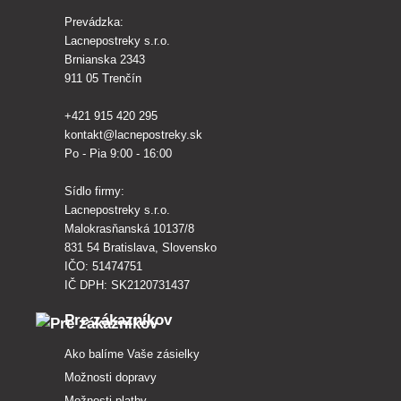
Prevádzka:
Lacnepostreky s.r.o.
Brnianska 2343
911 05 Trenčín
+421 915 420 295
kontakt@lacnepostreky.sk
Po - Pia 9:00 - 16:00
Sídlo firmy:
Lacnepostreky s.r.o.
Malokrasňanská 10137/8
831 54 Bratislava, Slovensko
IČO: 51474751
IČ DPH: SK2120731437
Pre zákazníkov
Ako balíme Vaše zásielky
Možnosti dopravy
Možnosti platby