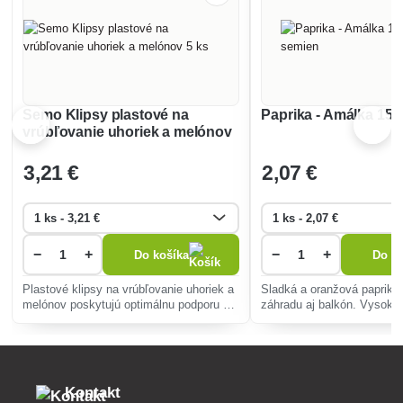
Semo Klipsy plastové na
Paprika - Amálka 15-
vrúbľovanie uhoriek a melónov
5 ks
3
,21 €
2
,07 €
−
+
−
+
Do košíka
Do ko
Plastové klipsy na vrúbľovanie uhoriek a
Sladká a oranžová paprika 
melónov poskytujú optimálnu podporu pre
záhradu aj balkón. Vysoká 
zvýšenie odolnosti a výnosu rastlín.
odolná voči chorobám, vho
Jednoduché použitie a vysoká odolnosť
grilovanie a čerstvú konzu
voči poveternostným podmienk
Kontakt