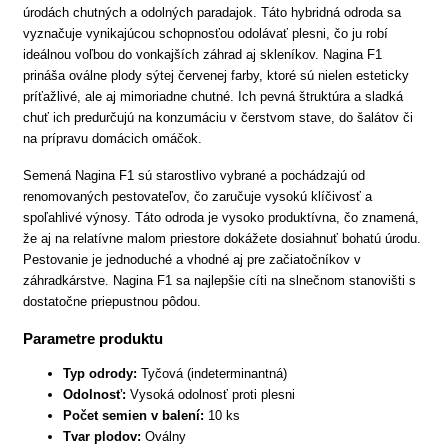
úrodách chutných a odolných paradajok. Táto hybridná odroda sa
vyznačuje vynikajúcou schopnosťou odolávať plesni, čo ju robí
ideálnou voľbou do vonkajších záhrad aj skleníkov. Nagina F1
prináša oválne plody sýtej červenej farby, ktoré sú nielen esteticky
príťažlivé, ale aj mimoriadne chutné. Ich pevná štruktúra a sladká
chuť ich predurčujú na konzumáciu v čerstvom stave, do šalátov či
na prípravu domácich omáčok.
Semená Nagina F1 sú starostlivo vybrané a pochádzajú od
renomovaných pestovateľov, čo zaručuje vysokú klíčivosť a
spoľahlivé výnosy. Táto odroda je vysoko produktívna, čo znamená,
že aj na relatívne malom priestore dokážete dosiahnuť bohatú úrodu.
Pestovanie je jednoduché a vhodné aj pre začiatočníkov v
záhradkárstve. Nagina F1 sa najlepšie cíti na slnečnom stanovišti s
dostatočne priepustnou pôdou.
Parametre produktu
Typ odrody:
Tyčová (indeterminantná)
Odolnosť:
Vysoká odolnosť proti plesni
Počet semien v balení:
10 ks
Tvar plodov:
Oválny