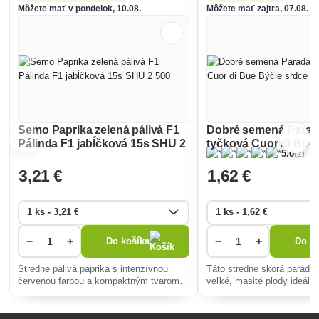
Môžete mať v pondelok, 10.08.
Môžete mať zajtra, 07.08.
Semo Paprika zelená pálivá F1
Dobré semená Parad
Pálinda F1 jabĺčková 15s SHU 2
tyčková Cuor di Bue
(2)
5.0
500
srdce 50s
3
,21 €
1
,62 €
−
+
−
+
Do košíka
Do ko
Stredne pálivá paprika s intenzívnou
Táto stredne skorá paradaj
červenou farbou a kompaktným tvarom,
veľké, mäsité plody ideáln
ideálna pre pestovanie v rôznych
šalátov a omáčok, je vyso
podmienkach, konzumáciu,
odolná voči chorobám, ideá
konzervovanie a kulinárske špeciality.
záhradkárov.