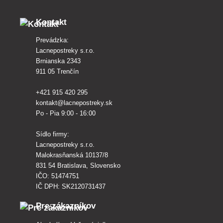
Kontakt
Prevádzka:
Lacnepostreky s.r.o.
Brnianska 2343
911 05 Trenčín
+421 915 420 295
kontakt@lacnepostreky.sk
Po - Pia 9:00 - 16:00
Sídlo firmy:
Lacnepostreky s.r.o.
Malokrasňanská 10137/8
831 54 Bratislava, Slovensko
IČO: 51474751
IČ DPH: SK2120731437
Pre zákazníkov