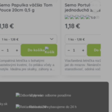
Semo Papulka väčšia Tom
Semo Portulaka veľko
Pouce 20cm 0,5 g
jednoduchá zmes 0,2g
5.0
(2)
1
,18 €
1
,18 €
−
+
−
+
Do košíka
Do košíka
Kompaktná letnička s bohatými
Viacfarebná letnička rozžiari zá
pastelovými kvetmi, čo priláka včely a
jari do mrazov. Nenáročná na
motýle. Ideálna pre skalky, záhony a
starostlivosť, odolná voči suchu,
nádoby. Nenáročná na pestovanie,
pre záhony, skalky a kvetináče.
vitne od jari do jesene.
Priťahuje včely a motýle.
Vždy vám odborne poradíme
ky.sk
Reklamácie vybavujeme do 24 h