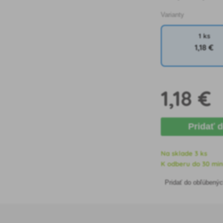
Varianty
1 ks
1
,18 €
1
,18 €
Pridať 
Na sklade 3 ks
K odberu do 30 minú
Pridať do obľúbený