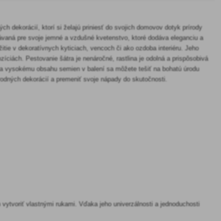
ch dekorácií, ktorí si želajú priniesť do svojich domovov dotyk prírody
dávaná pre svoje jemné a vzdušné kvetenstvo, ktoré dodáva eleganciu a
itie v dekoratívnych kyticiach, vencoch či ako ozdoba interiéru. Jeho
zíciách. Pestovanie šátra je nenáročné, rastlina je odolná a prispôsobivá
a vysokému obsahu semien v balení sa môžete tešiť na bohatú úrodu
írodných dekorácií a premeniť svoje nápady do skutočnosti.
ch vytvoriť vlastnými rukami. Vďaka jeho univerzálnosti a jednoduchosti