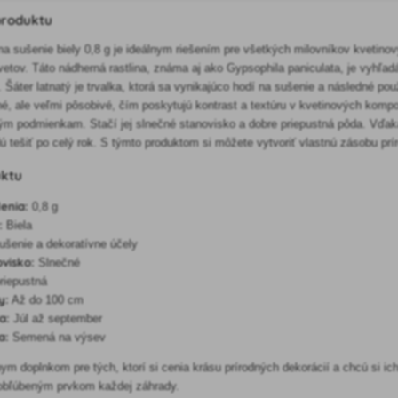
produktu
na sušenie biely 0,8 g je ideálnym riešením pre všetkých milovníkov kvetinový
etov. Táto nádherná rastlina, známa aj ako Gypsophila paniculata, je vyhľa
áter latnatý je trvalka, ktorá sa vynikajúco hodí na sušenie a následné použ
né, ale veľmi pôsobivé, čím poskytujú kontrast a textúru v kvetinových kompo
m podmienkam. Stačí jej slnečné stanovisko a dobre priepustná pôda. Vďak
ú tešiť po celý rok. S týmto produktom si môžete vytvoriť vlastnú zásobu pr
uktu
enia:
0,8 g
:
Biela
šenie a dekoratívne účely
visko:
Slnečné
riepustná
y:
Až do 100 cm
a:
Júl až september
a:
Semená na výsev
lnym doplnkom pre tých, ktorí si cenia krásu prírodných dekorácií a chcú si i
 obľúbeným prvkom každej záhrady.