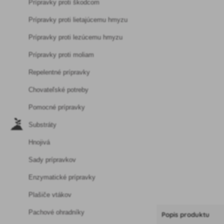
Prípravky proti škodcom
Prípravky proti lietajúcemu hmyzu
Prípravky proti lezúcemu hmyzu
Prípravky proti moliam
Repelentné prípravky
Chovateľské potreby
Pomocné prípravky
Substráty
Hnojivá
Sady prípravkov
Enzymatické prípravky
Plašiče vtákov
Pachové ohradníky
Popis produktu