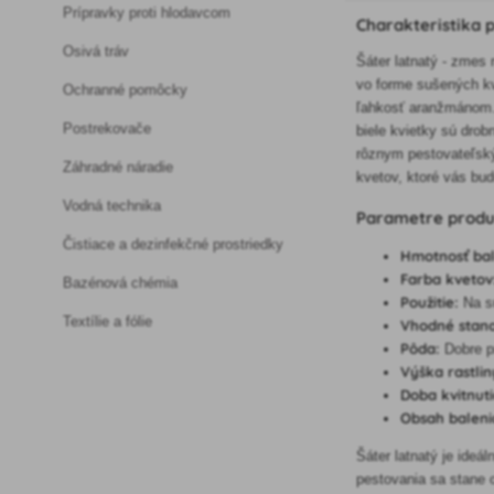
Prípravky proti hlodavcom
Charakteristika 
Osivá tráv
Šáter latnatý - zmes 
vo forme sušených kv
Ochranné pomôcky
ľahkosť aranžmánom. Š
Postrekovače
biele kvietky sú drob
rôznym pestovateľský
Záhradné náradie
kvetov, ktoré vás bud
Vodná technika
Parametre prod
Čistiace a dezinfekčné prostriedky
Hmotnosť bal
Farba kvetov
Bazénová chémia
Použitie:
Na su
Textílie a fólie
Vhodné stano
Pôda:
Dobre p
Výška rastlin
Doba kvitnuti
Obsah baleni
Šáter latnatý je ideá
pestovania sa stane