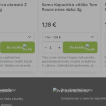
ica okrasná Z
Semo Kapucínka väčšia Tom
g
Pouce zmes nízka 2g
1
,18 €
−
+
Do košíka
Do košíka
a s jedinečnou
Táto zmes nízkych kapucínok ponúka
štruktúrou skrášli každú
pestrofarebné kvety vhodné na balkóny
iér. Ideálna na jesenné
či záhony. Jednoduché pestovanie, jedlé
ká na pestovanie a
kvety a listy, odolné voči nepriaznivým
rôznym podmienkam.
podmienkam.
k
kazníkov
Pre distribútorov
Spolupracujte s
www.lacnepostre
me Vaše zásielky
 dopravy