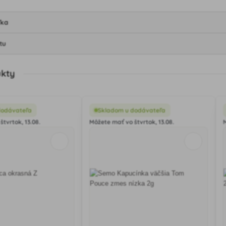
ľka
tu
ukty
dodávateľa
Skladom u dodávateľa
tvrtok, 13.08.
Môžete mať vo štvrtok, 13.08.