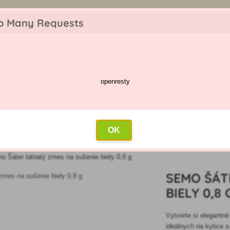
z objednávky. Tovar skladom pripravíme do 30 min na základe objednávky. P
o Many Requests
openresty
škodcov
Kalendár postrekov
Veľkoobchod
Kontakt
OK
o Šáter latnatý zmes na sušenie biely 0,8 g
SEMO ŠÁT
BIELY 0,8 
Vytvorte si elegantn
ideálnych na kytice 