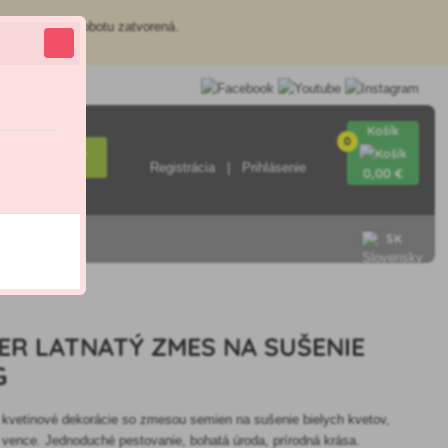
redajňa je v sobotu zatvorená.
Košík
0
Hľadať
Registrácia
Prihlásenie
0
,00 €
SK
ER LATNATÝ ZMES NA SUŠENIE
G
é kvetinové dekorácie so zmesou semien na sušenie bielych kvetov,
a vence. Jednoduché pestovanie, bohatá úroda, prírodná krása.