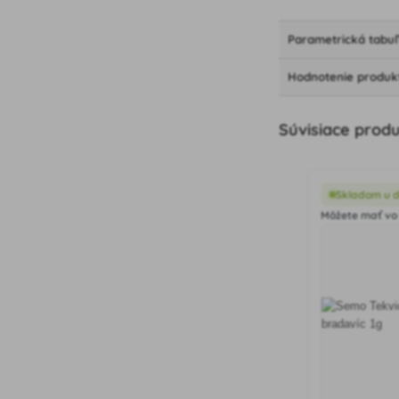
Parametrická tabu
Hodnotenie produk
Súvisiace prod
Skladom u 
Môžete mať vo š