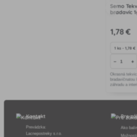
Semo Tekv
bradavíc 1
1
,78 €
−
+
Okrasná tekvic
bradavičnatou 
záhradu a inter
aranžmány, ľah
prispôsobivá 
Kontakt
Pre zá
Prevádzka:
Ako balí
Lacnepostreky s.r.o.
Možnosti