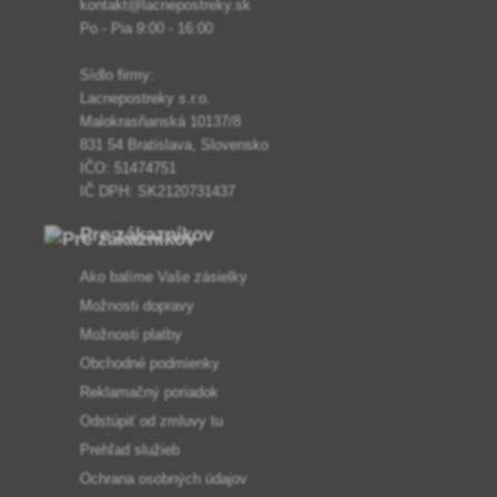
kontakt@lacnepostreky.sk
Po - Pia 9:00 - 16:00
Sídlo firmy:
Lacnepostreky s.r.o.
Malokrasňanská 10137/8
831 54 Bratislava, Slovensko
IČO: 51474751
IČ DPH: SK2120731437
Pre zákazníkov
Ako balíme Vaše zásielky
Možnosti dopravy
Možnosti platby
Obchodné podmienky
Reklamačný poriadok
Odstúpiť od zmluvy tu
Prehľad služieb
Ochrana osobných údajov