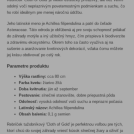
odolný voči nepriaznivým poveternostným podmienkam a suchu, čo
ho robí ideálnym pre menej náročnú údržbu.
Jeho latinské meno je Achillea filipendulina a patrí do čeľade
Asteraceae. Táto odroda je obľúbená aj pre svoju schopnosť prilákať
do záhrady motýle a iný užitočný hmyz, čím prispieva k biodiverzite
a zdravému ekosystému. Okrem toho sa často využíva aj na
sušenie a aranžovanie kvetinových dekorácií, vďaka čomu môžete
jej krásu obdivovať po celý rok.
Parametre produktu
Výška rastliny:
cca 80 cm
Farba kvetu:
žiarivo žltá
Doba kvitnutia:
jún až september
Pestovanie:
slnečné stanovište, dobre priepustná pôda
Odolnosť:
vysoká odolnosť voči suchu a nepriazni počasia
Latinský názov:
Achillea filipendulina
Obsah balenia:
0,1 g semien
Rebríček tužobníkový 'Cloth of Gold' je perfektnou voľbou pre tých,
ktorí chcú do svojej záhrady vniesť kúsok slnečnej žiary a oživiť ju