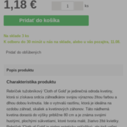
1
,18 €
ks
Pridať do košíka
Na sklade 3 ks
K odberu do 30 minút u nás na sklade, alebo u vás pozajtra, 11.08.
Pridať do obľúbených
Popis produktu
Charakteristika produktu
Rebríček tužobníkový 'Cloth of Gold' je jedinečná odroda kvetiny,
ktorá si získava srdcia záhradkárov svojou výraznou žltou farbou a
dlhou dobou kvitnutia. Ide o vytrvalú rastlinu, ktorá je ideálna na
ozdobu záhrad, skaliek a kvetinových záhonov. Táto nádherná
kvetina dorastá do výšky približne 80 cm a je známa svojimi
hustými, plochými súkvetiami, ktoré tvoria malé, žiarivo žlté kvietky.
Rebríček 'Cloth of Gold' je nielen esteticky príťažlivý, ale tiež veľmi