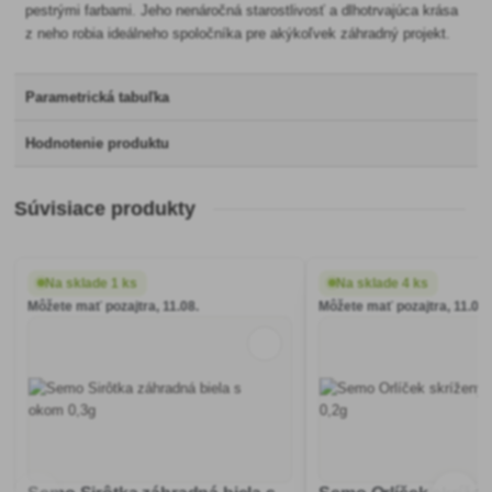
pestrými farbami. Jeho nenáročná starostlivosť a dlhotrvajúca krása
z neho robia ideálneho spoločníka pre akýkoľvek záhradný projekt.
Parametrická tabuľka
Hodnotenie produktu
Súvisiace produkty
Na sklade 1 ks
Na sklade 4 ks
Môžete mať pozajtra, 11.08.
Môžete mať pozajtra, 11.08.