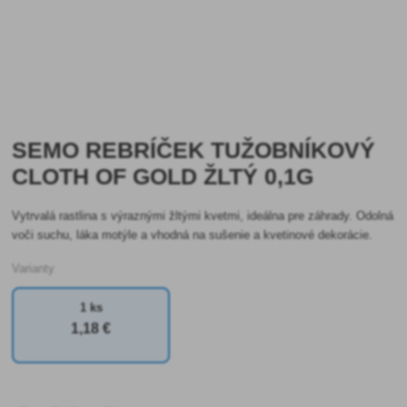
SEMO REBRÍČEK TUŽOBNÍKOVÝ
CLOTH OF GOLD ŽLTÝ 0,1G
Vytrvalá rastlina s výraznými žltými kvetmi, ideálna pre záhrady. Odolná
voči suchu, láka motýle a vhodná na sušenie a kvetinové dekorácie.
Varianty
1 ks
1
,18 €