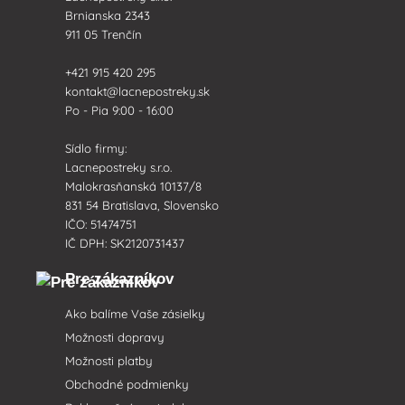
Brnianska 2343
911 05 Trenčín
+421 915 420 295
kontakt@lacnepostreky.sk
Po - Pia 9:00 - 16:00
Sídlo firmy:
Lacnepostreky s.r.o.
Malokrasňanská 10137/8
831 54 Bratislava, Slovensko
IČO: 51474751
IČ DPH: SK2120731437
Pre zákazníkov
Ako balíme Vaše zásielky
Možnosti dopravy
Možnosti platby
Obchodné podmienky