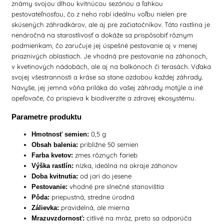
známy svojou dlhou kvitnúcou sezónou a ľahkou
pestovateľnosťou, čo z neho robí ideálnu voľbu nielen pre
skúsených záhradkárov, ale aj pre začiatočníkov. Táto rastlina je
nenáročná na starostlivosť a dokáže sa prispôsobiť rôznym
podmienkam, čo zaručuje jej úspešné pestovanie aj v menej
priaznivých oblastiach. Je vhodná pre pestovanie na záhonoch,
v kvetinových nádobách, ale aj na balkónoch či terasách. Vďaka
svojej všestrannosti a kráse sa stane ozdobou každej záhrady.
Navyše, jej jemná vôňa priláka do vašej záhrady motýle a iné
opeľovače, čo prispieva k biodiverzite a zdravej ekosystému.
Parametre produktu
0,5 g
Hmotnosť semien:
približne 50 semien
Obsah balenia:
zmes rôznych farieb
Farba kvetov:
nízka, ideálna na okraje záhonov
Výška rastlín:
od jari do jesene
Doba kvitnutia:
vhodné pre slnečné stanovištia
Pestovanie:
priepustná, stredne úrodná
Pôda:
pravidelná, ale mierna
Zálievka:
citlivé na mráz, preto sa odporúča
Mrazuvzdornosť: