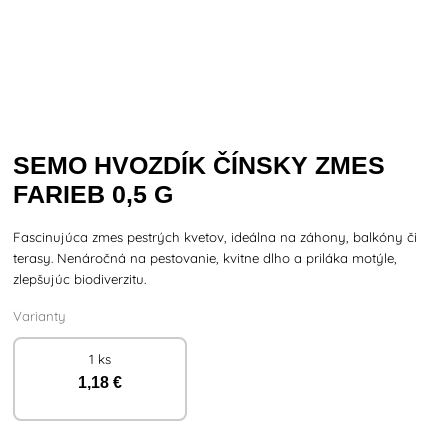
SEMO HVOZDÍK ČÍNSKY ZMES
FARIEB 0,5 G
Fascinujúca zmes pestrých kvetov, ideálna na záhony, balkóny či
terasy. Nenáročná na pestovanie, kvitne dlho a priláka motýle,
zlepšujúc biodiverzitu.
Varianty
1 ks
1
,18 €