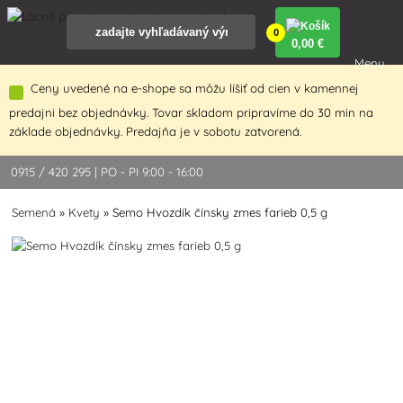
0
0
,00 €
Menu
Ceny uvedené na e-shope sa môžu líšiť od cien v kamennej
predajni bez objednávky. Tovar skladom pripravíme do 30 min na
základe objednávky. Predajňa je v sobotu zatvorená.
0915 / 420 295 | PO - PI 9:00 - 16:00
Semená
»
Kvety
»
Semo Hvozdík čínsky zmes farieb 0,5 g