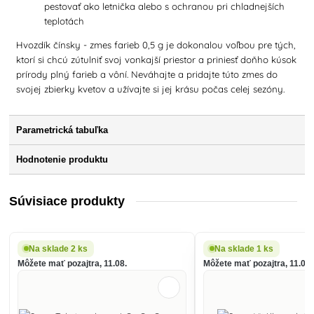
pestovať ako letnička alebo s ochranou pri chladnejších
teplotách
Hvozdík čínsky - zmes farieb 0,5 g je dokonalou voľbou pre tých,
ktorí si chcú zútulniť svoj vonkajší priestor a priniesť doňho kúsok
prírody plný farieb a vôní. Neváhajte a pridajte túto zmes do
svojej zbierky kvetov a užívajte si jej krásu počas celej sezóny.
Parametrická tabuľka
Hodnotenie produktu
Súvisiace produkty
Na sklade 2 ks
Na sklade 1 ks
Môžete mať pozajtra, 11.08.
Môžete mať pozajtra, 11.08.