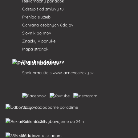
Reklamačný poriadok
Odstúpiť od zmluvy tu
Prehľad služieb
Ochrana osobných údajov
Slovník pojmov
Značky v ponuke
Mapa stránok
Pre distribútorov
Spolupracujte s
www.lacnepostreky.sk
Vždy vám odborne poradíme
Reklamácie vybavujeme do 24 h
85 % tovaru skladom