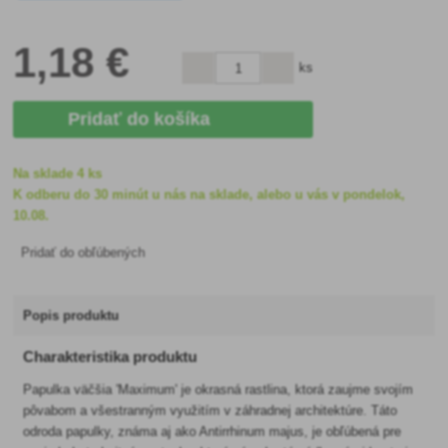
1
,18 €
ks
Pridať do košíka
Na sklade 4 ks
K odberu do 30 minút u nás na sklade, alebo u vás v pondelok,
10.08.
Pridať do obľúbených
Popis produktu
Charakteristika produktu
Papulka väčšia 'Maximum' je okrasná rastlina, ktorá zaujme svojím
pôvabom a všestranným využitím v záhradnej architektúre. Táto
odroda papulky, známa aj ako Antirrhinum majus, je obľúbená pre