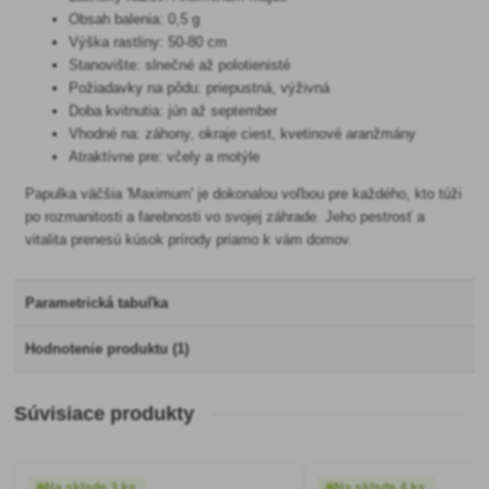
Obsah balenia: 0,5 g
Výška rastliny: 50-80 cm
Stanovište: slnečné až polotienisté
Požiadavky na pôdu: priepustná, výživná
Doba kvitnutia: jún až september
Vhodné na: záhony, okraje ciest, kvetinové aranžmány
Atraktívne pre: včely a motýle
Papulka väčšia 'Maximum' je dokonalou voľbou pre každého, kto túži
po rozmanitosti a farebnosti vo svojej záhrade. Jeho pestrosť a
vitalita prenesú kúsok prírody priamo k vám domov.
Parametrická tabuľka
Hodnotenie produktu (1)
Súvisiace produkty
Na sklade 3 ks
Na sklade 4 ks