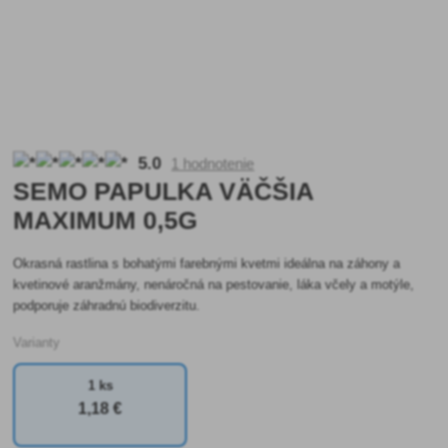
5.0
1 hodnotenie
SEMO PAPULKA VÄČŠIA
MAXIMUM 0,5G
Okrasná rastlina s bohatými farebnými kvetmi ideálna na záhony a
kvetinové aranžmány, nenáročná na pestovanie, láka včely a motýle,
podporuje záhradnú biodiverzitu.
Varianty
1 ks
1
,18 €