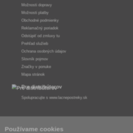
Možnosti dopravy
Možnosti platby
Obchodné podmienky
Reklamačný poriadok
Odstúpiť od zmluvy tu
Prehľad služieb
Ochrana osobných údajov
Slovník pojmov
Značky v ponuke
Mapa stránok
Pre distribútorov
Spolupracujte s
www.lacnepostreky.sk
Používame cookies
Vždy vám odborne poradíme