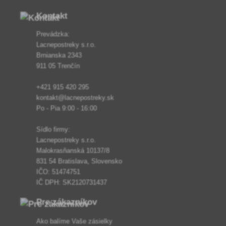
Kontakt
Prevádzka:
Lacnepostreky s.r.o.
Brnianska 2343
911 05 Trenčín
+421 915 420 295
kontakt@lacnepostreky.sk
Po - Pia 9:00 - 16:00
Sídlo firmy:
Lacnepostreky s.r.o.
Malokrasňanská 10137/8
831 54 Bratislava, Slovensko
IČO: 51474751
IČ DPH: SK2120731437
Pre zákazníkov
Ako balíme Vaše zásielky