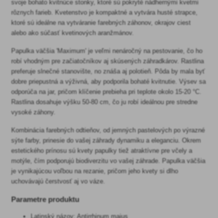
svoje bohato kvitnúce stonky, ktoré sú pokryté nádhernými kvetmi
rôznych farieb. Kvetenstvo je kompaktné a vytvára husté strapce,
ktoré sú ideálne na vytváranie farebných záhonov, okrajov ciest
alebo ako súčasť kvetinových aranžmánov.
Papulka väčšia 'Maximum' je veľmi nenáročný na pestovanie, čo ho
robí vhodným pre začiatočníkov aj skúsených záhradkárov. Rastlina
preferuje slnečné stanovište, no znáša aj polotieň. Pôda by mala byť
dobre priepustná a výživná, aby podporila bohaté kvitnutie. Výsev sa
odporúča na jar, pričom klíčenie prebieha pri teplote okolo 15-20 °C.
Rastlina dosahuje výšku 50-80 cm, čo ju robí ideálnou pre stredne
vysoké záhony.
Kombinácia farebných odtieňov, od jemných pastelových po výrazné
sýte farby, prinesie do vašej záhrady dynamiku a eleganciu. Okrem
estetického prínosu sú kvety papulky tiež atraktívne pre včely a
motýle, čím podporujú biodiverzitu vo vašej záhrade. Papulka väčšia
je vynikajúcou voľbou na rezanie, pričom jeho kvety si dlho
uchovávajú čerstvosť aj vo váze.
Parametre produktu
Latinský názov: Antirrhinum majus