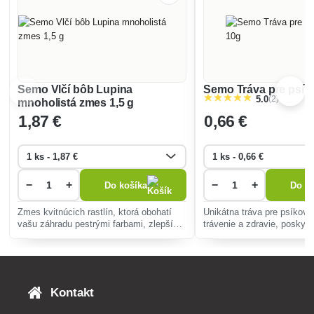
Semo Vlčí bôb Lupina
Semo Tráva pre psík
(2)
5.0
mnoholistá zmes 1,5 g
1
,87 €
0
,66 €
−
+
−
+
Do košíka
Do ko
Zmes kvitnúcich rastlín, ktorá obohatí
Unikátna tráva pre psíkov 
vašu záhradu pestrými farbami, zlepší
trávenie a zdravie, poskytu
kvalitu pôdy fixáciou dusíka a priláka
vlákniny a zlepšuje ústnu 
opeľovače pre podporu biodiverzity.
pestovateľná v interiéri, b
chemikálií.
Kontakt