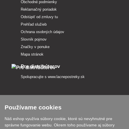
Obchodné podmienky
Reklamačný poriadok
Odstúpiť od zmluvy tu
Prehľad služieb
Ochrana osobných údajov
Slovník pojmov
Značky v ponuke
Mapa stránok
Pre distribútorov
Spolupracujte s
www.lacnepostreky.sk
Používame cookies
Vždy vám odborne poradíme
Náš eshop využíva súbory cookie, ktoré sú nevyhnutné pre
Reklamácie vybavujeme do 24 h
správne fungovanie webu. Okrem toho používame aj súbory