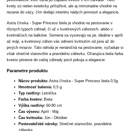
kvety sú nielen esteticky príťažlivé, ale aj mimoriadne vhodné na
rezanie do vázy, čím dodajú interiéru nádych jemnosti a elegancie.
Astra čínska - Super Princess biela je vhodná na pestovanie v
rôznych typoch záhrad, či už v kvetinových záhonoch, alebo v
kvetináčoch na balkóne. Semená sa vysievajú na jar, ideálne v apríli
až máji, a kvetinový záhon vás odmení kvitnutím od júna až do
prvých mrazov. Táto odroda je nenáročná na pestovanie, vyžaduje si
však slnečné stanovište a pravidelnú zálievku. Očarujúca biela farba
kvetov prinesie do vašej záhrady pocit pokoja a elegancie.
Parametre produktu
Názov produktu:
Astra čínska - Super Princess biela 0,5g
Hmotnosť balenia:
0,5 g
Typ rastliny:
Letnička
Farba kvetov:
Biela
Výška rastliny:
60-80 cm
Čas výsevu:
Apríl - Máj
Čas kvitnutia:
Jún - Október
Pestovateľské nároky:
Slnečné stanovište, pravidelná
zálievka