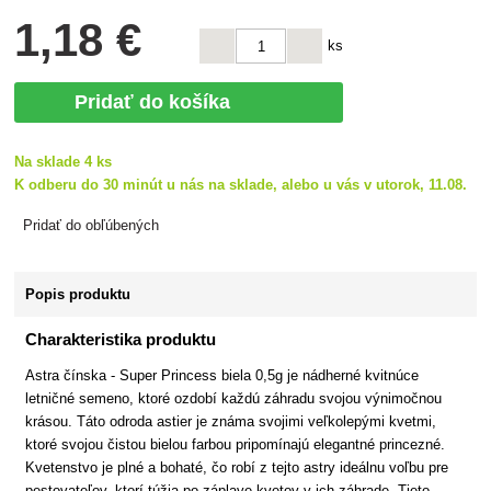
1
,18 €
ks
Pridať do košíka
Na sklade 4 ks
K odberu do 30 minút u nás na sklade, alebo u vás v utorok, 11.08.
Pridať do obľúbených
Popis produktu
Charakteristika produktu
Astra čínska - Super Princess biela 0,5g je nádherné kvitnúce
letničné semeno, ktoré ozdobí každú záhradu svojou výnimočnou
krásou. Táto odroda astier je známa svojimi veľkolepými kvetmi,
ktoré svojou čistou bielou farbou pripomínajú elegantné princezné.
Kvetenstvo je plné a bohaté, čo robí z tejto astry ideálnu voľbu pre
pestovateľov, ktorí túžia po záplave kvetov v ich záhrade. Tieto