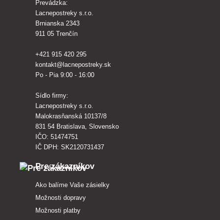
Prevádzka:
Lacnepostreky s.r.o.
Brnianska 2343
911 05 Trenčín
+421 915 420 295
kontakt@lacnepostreky.sk
Po - Pia 9:00 - 16:00
Sídlo firmy:
Lacnepostreky s.r.o.
Malokrasňanská 10137/8
831 54 Bratislava, Slovensko
IČO: 51474751
IČ DPH: SK2120731437
Pre zákazníkov
Ako balíme Vaše zásielky
Možnosti dopravy
Možnosti platby