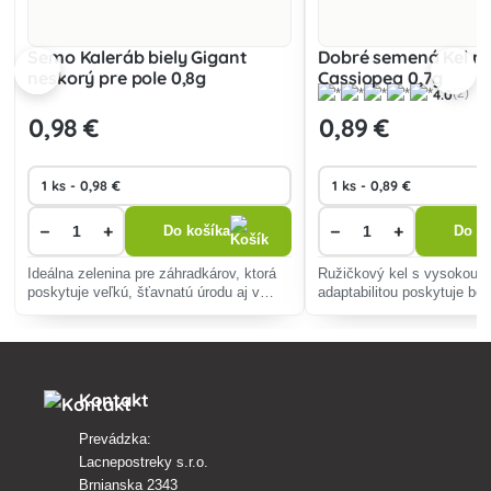
Semo Kaleráb biely Gigant
Dobré semená Kel ru
neskorý pre pole 0,8g
Cassiopea 0,7g
4.0
(2)
0
,98 €
0
,89 €
−
+
−
+
Do košíka
Do ko
Ideálna zelenina pre záhradkárov, ktorá
Ružičkový kel s vysokou o
poskytuje veľkú, šťavnatú úrodu aj v
adaptabilitou poskytuje bo
chladnejšom počasí. Odolná voči
chutných ružičiek. Ideálny 
praskaniu, skvelá na priame použitie v
kuchárske úpravy, prispiev
kuchyni.
výžive celej rodiny.
Kontakt
Prevádzka:
Lacnepostreky s.r.o.
Brnianska 2343