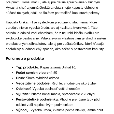
pre priamu konzumáciu, ale aj pre ďalšie spracovanie v kuchyni.
Výrazná chuť a jemná štruktúra robia z tejto kapusty obľúbenú
súčasť rôznych jedál, od šalátov po tradičné kapustové pokrmy.
Kapusta Unikát F1 je výsledkom precízneho šľachtenia, ktoré
zaručuje nielen vysokú úrodu, ale aj kvalitu a trvanlivosť. Táto
odroda je odolná voči chorobám, čo z nej robí ideálnu voľbu pre
ekologické pestovanie. Vďaka svojim vlastnostiam je vhodná nielen
pre skúsených záhradkárov, ale aj pre začiatočníkov, ktorí hľadajú
spoľahlivý a jednoduchý spôsob, ako začať s pestovaním kapusty.
Parametre produktu
Typ produktu:
Kapusta jarná Unikát F1
Počet semien v balení:
50
Druh:
Skorá hybridná odroda
Vegetatívne obdobie:
Rýchle, vhodné pre skorý zber
Odolnosť:
Vysoká odolnosť voči chorobám
Využitie:
Priama konzumácia, spracovanie v kuchyni
Pestovateľské podmienky:
Vhodné pre rôzne typy pôd,
odolné voči nepriaznivým podmienkam
Výhody:
Vysoká úroda, kvalitné pevné hlávky, jemná chuť