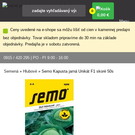
0
0
,00 €
Menu
Ceny uvedené na e-shope sa môžu líšiť od cien v kamennej predajni
bez objednávky. Tovar skladom pripravíme do 30 min na základe
objednávky. Predajňa je v sobotu zatvorená.
0915 / 420 295 | PO - PI 9:00 - 16:00
Semená
»
Hlubové
»
Semo Kapusta jarná Unikát F1 skoré 50s