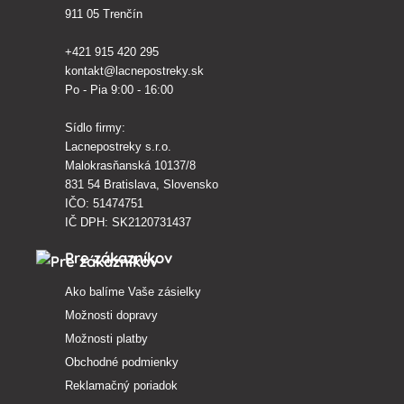
911 05 Trenčín
+421 915 420 295
kontakt@lacnepostreky.sk
Po - Pia 9:00 - 16:00
Sídlo firmy:
Lacnepostreky s.r.o.
Malokrasňanská 10137/8
831 54 Bratislava, Slovensko
IČO: 51474751
IČ DPH: SK2120731437
Pre zákazníkov
Ako balíme Vaše zásielky
Možnosti dopravy
Možnosti platby
Obchodné podmienky
Reklamačný poriadok