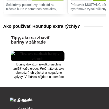
Selektívny postrekový herbicíd na
Prípravok MUSTANG pôso
ničenie burín v porastoch zemiakov,
systémovo vysokoúčinný r
rajčiakov a mrkvy.
herbicíd. Vyznačuje výbor
na rumančekové buriny, ka
buriny. Stredný účinok s 
Ako používať Roundup extra rýchly?
potla�
Tipy, ako sa zbaviť
buriny v záhrade
Buriny dokážu niekoľkonásobne
znížiť vašu úrodu. Prečítajte si, ako
obmedziť ich výskyt a negatívne
vplyvy. V článku nájdete aj domáce
rady na zneškodnenie buriny, či
najvhodnejšie herbicídne prípravky.
Kontakt
Prevádzka: