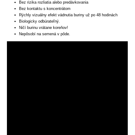
Bez rizika rozliatia alebo predávkovania
Bez kontaktu s koncentrátom
Rýchly vizuálny efekt vädnutia buriny už po 48 hodinách
Biologicky odbúrateľný.
Ničí burinu vrátane koreňov!
Nepôsobí na semená v pôde.