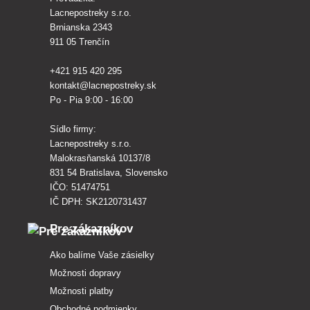
Lacnepostreky s.r.o.
Brnianska 2343
911 05 Trenčín
+421 915 420 295
kontakt@lacnepostreky.sk
Po - Pia 9:00 - 16:00
Sídlo firmy:
Lacnepostreky s.r.o.
Malokrasňanská 10137/8
831 54 Bratislava, Slovensko
IČO: 51474751
IČ DPH: SK2120731437
Pre zákazníkov
Ako balíme Vaše zásielky
Možnosti dopravy
Možnosti platby
Obchodné podmienky