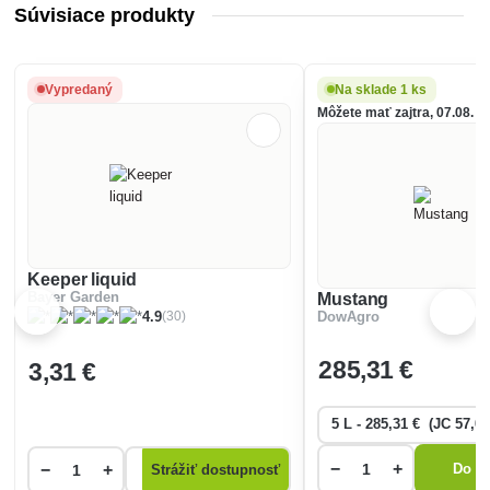
Súvisiace produkty
Vypredaný
Na sklade 1 ks
Môžete mať zajtra, 07.08.
Keeper liquid
Bayer Garden
Mustang
(30)
4.9
DowAgro
285
,31 €
3
,31 €
−
+
−
+
Do ko
Strážiť dostupnosť