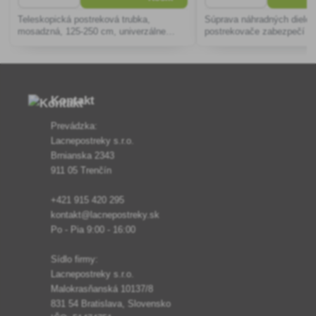
Teleskopická postreková trubka,
Súprava náhradných dielov
mosadzná, 125-250 cm, univerzálne
postrekovače zabezpečí dl
použitie vďaka možnosti nastavenia
optimálny výkon vďaka od
dĺžky postrekovej trubky.
komponentom kompatibiln
modelmi, vhodná pre domác
Kontakt
Prevádzka:
Lacnepostreky s.r.o.
Brnianska 2343
911 05 Trenčín
+421 915 420 295
kontakt@lacnepostreky.sk
Po - Pia 9:00 - 16:00
Sídlo firmy:
Lacnepostreky s.r.o.
Malokrasňanská 10137/8
831 54 Bratislava, Slovensko