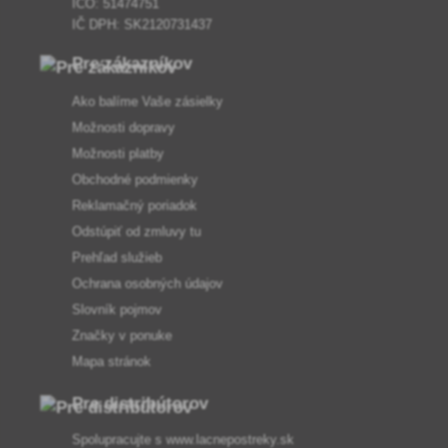
IČO: 51474751
IČ DPH: SK2120731437
Pre zákazníkov
Ako balíme Vaše zásielky
Možnosti dopravy
Možnosti platby
Obchodné podmienky
Reklamačný poriadok
Odstúpiť od zmluvy tu
Prehľad služieb
Ochrana osobných údajov
Slovník pojmov
Značky v ponuke
Mapa stránok
Pre distribútorov
Spolupracujte s
www.lacnepostreky.sk