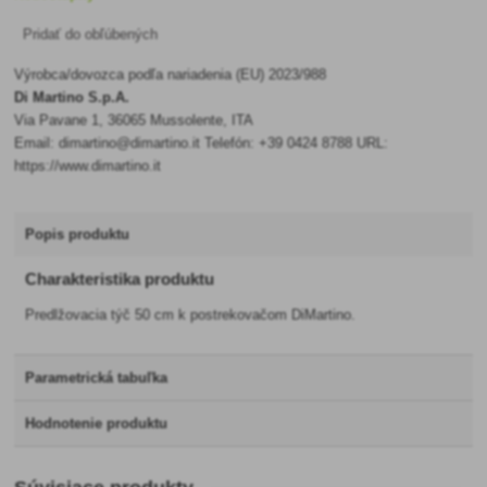
Pridať do obľúbených
Výrobca/dovozca podľa nariadenia (EU) 2023/988
Di Martino S.p.A.
Via Pavane 1, 36065 Mussolente, ITA
Email: dimartino@dimartino.it Telefón: +39 0424 8788 URL:
https://www.dimartino.it
Popis produktu
Charakteristika produktu
Predlžovacia týč 50 cm k postrekovačom DiMartino.
Parametrická tabuľka
Hodnotenie produktu