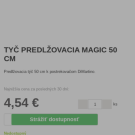
TYČ PREDLŽOVACIA MAGIC 50
CM
Predlžovacia týč 50 cm k postrekovačom DiMartino.
Najnižšia cena za posledných 30 dní:
4
,54 €
ks
Strážiť dostupnosť
Nedostupný