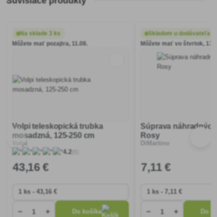
Súvisiace produkty
Na sklade 3 ks
Skladom u dodávateľa
Môžete mať pozajtra, 11.08.
Môžete mať vo štvrtok, 13.0
Volpi teleskopická trubka
Súprava náhradných 
mosadzná, 125-250 cm
Rosy
Volpi
DiMartino
(6)
4.2
43
,16 €
7
,11 €
−
+
−
+
Do košíka
Do ko