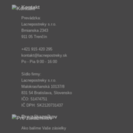
Kontakt
Prevádzka:
Lacnepostreky s.r.o.
Brnianska 2343
911 05 Trenčín
+421 915 420 295
kontakt@lacnepostreky.sk
Po - Pia 9:00 - 16:00
Sídlo firmy:
Lacnepostreky s.r.o.
Malokrasňanská 10137/8
831 54 Bratislava, Slovensko
IČO: 51474751
IČ DPH: SK2120731437
Pre zákazníkov
Ako balíme Vaše zásielky