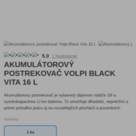
5.0
1 hodnotenie
AKUMULÁTOROVÝ
POSTREKOVAČ VOLPI BLACK
VITA 16 L
Akumulátorový postrekovač je vybavený objemom nádrže 16l a
vysokokapacitnou Li-Ion batériou. To umožňuje dlhodobú, nepretržitú a
pritom pohodlnú prácu aj na rozsiahlejších plochách a pozemkoch.
Varianty
1 ks