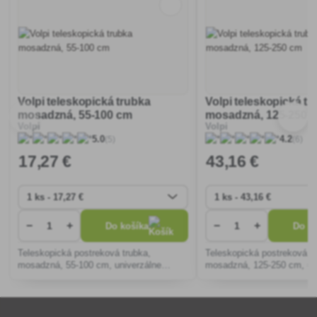
Volpi teleskopická trubka
Volpi teleskopická tr
mosadzná, 55-100 cm
mosadzná, 125-250 
Volpi
Volpi
(5)
(6)
5.0
4.2
17
,27 €
43
,16 €
−
+
−
+
Do košíka
Do ko
Teleskopická postreková trubka,
Teleskopická postreková t
mosadzná, 55-100 cm, univerzálne
mosadzná, 125-250 cm, univerzálne
použitie vďaka možnosti nastavenia
použitie vďaka možnosti n
dĺžky postrekovej trubky.
dĺžky postrekovej trubky.