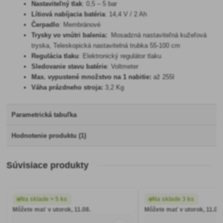
Nastaviteľný tlak
: 0,5 – 5 bar
Lítiová nabíjacia batéria
: 14,4 V / 2 Ah
Čerpadlo
: Membránové
Trysky vo vnútri balenia:
Mosadzná nastaviteľná kužeľová
tryska, Teleskopická nastavitelná trubka 55-100 cm
Regulácia tlaku
: Elektronický regulátor tlaku
Sledovanie stavu batérie
: Voltmeter
Max. vypustené množstvo na 1 nabitie:
až 255l
Váha prázdneho stroja:
3,2 Kg
Parametrická tabuľka
Hodnotenie produktu (1)
Súvisiace produkty
Na sklade > 5 ks
Na sklade 3 ks
Môžete mať v utorok, 11.08.
Môžete mať v utorok, 11.08.