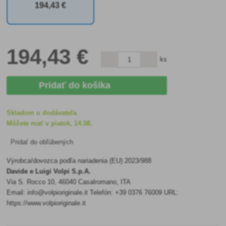
194
,43 €
194
,43 €
ks
Pridať do košíka
Skladom u dodávateľa
Môžete mať v piatok, 14.08.
Pridať do obľúbených
Výrobca/dovozca podľa nariadenia (EU) 2023/988
Davide e Luigi Volpi S.p.A.
Via S. Rocco 10, 46040 Casalromano, ITA
Email: info@volpioriginale.it Telefón: +39 0376 76009 URL:
https://www.volpioriginale.it