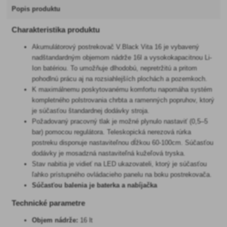
Popis produktu
Charakteristika produktu
Akumulátorový postrekovač V.Black Vita 16 je vybavený
nadštandardným objemom nádrže 16l a vysokokapacitnou Li-
Ion batériou. To umožňuje dlhodobú, nepretržitú a pritom
pohodlnú prácu aj na rozsiahlejších plochách a pozemkoch.
K maximálnemu poskytovanému komfortu napomáha systém
kompletného polstrovania chrbta a ramenných popruhov, ktorý
je súčasťou štandardnej dodávky stroja.
Požadovaný pracovný tlak je možné plynulo nastaviť (0,5–5
bar) pomocou regulátora. Teleskopická nerezová rúrka
postreku disponuje nastaviteľnou dĺžkou 60-100cm. Súčasťou
dodávky je mosadzná nastaviteľná kužeľová tryska.
Stav nabitia je vidieť na LED ukazovateli, ktorý je súčasťou
ľahko prístupného ovládacieho panelu na boku postrekovača.
Súčasťou balenia je baterka a nabíjačka
Technické parametre
Objem nádrže:
16 lt