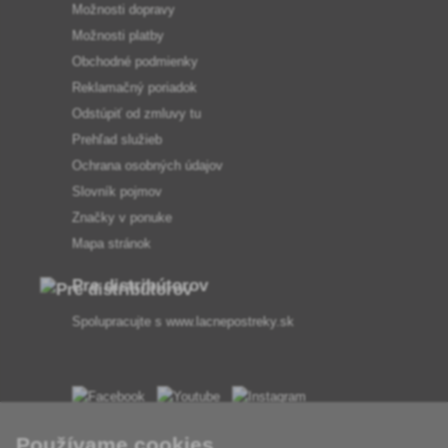
Možnosti dopravy
Možnosti platby
Obchodné podmienky
Reklamačný poriadok
Odstúpiť od zmluvy tu
Prehľad služieb
Ochrana osobných údajov
Slovník pojmov
Značky v ponuke
Mapa stránok
Pre distribútorov
Spolupracujte s
www.lacnepostreky.sk
Vždy vám odborne poradíme
Používame cookies