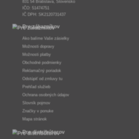
831 54 Bratislava, Slovensko
IČO: 51474751
IČ DPH: SK2120731437
Pre zákazníkov
Ako balíme Vaše zásielky
Možnosti dopravy
Možnosti platby
Obchodné podmienky
Reklamačný poriadok
Odstúpiť od zmluvy tu
Prehľad služieb
Ochrana osobných údajov
Slovník pojmov
Značky v ponuke
Mapa stránok
Pre distribútorov