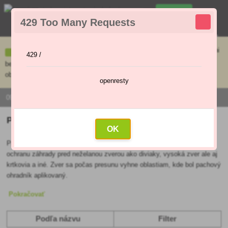
0
429 Too Many Requests
0
,00 €
Menu
Ceny uvedené na e-shope sa môžu líšiť od cien v kamennej predajni
429 /
bez objednávky. Tovar skladom pripravíme do 30 min na základe
objednávky. Predajňa je v sobotu zatvorená.
openresty
0915 / 420 295 | PO - PI 9:00 - 16:00
Podľa názvu Pachové ohradníky
OK
Pachové ohradníky
, známe tiež ako odpudzovače zveri, slúžia na
ochranu záhrady pred neželanou zverou ako diviaky, vysoká zver ale aj
krtkovia a iné. Zver sa počas presunu vyhne oblastiam, kde bol pachový
ohradník aplikovaný.
​
Pokračovať
Podľa názvu
Filter