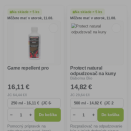
Na sklade > 5 ks
Na sklade > 5 ks
Môžete mať v utorok, 11.08.
Môžete mať v utorok, 11.08.
Game repellent pro
Protect natural
odpudzovač na kuny
Bábolna Bio
16
,11 €
14
,82 €
JC
64
,44 €/l
JC
29
,64 €/l
−
+
−
+
Do košíka
Do košíka
Pomocný prípravok na
Rozprašovač na odpudzovanie