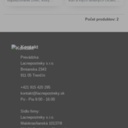
odpudzovanie zveri, ktorý
kún a iných drobných cicavcov
poskytuje účinnú ochranu
v okolí domu, ako aj na
plodín pred poškodením
ochranu motorových vozidiel.
obhryzom.
Počet produktov: 2
Kontakt
Prevádzka:
Lacnepostreky s.r.o.
Brnianska 2343
911 05 Trenčín
+421 915 420 295
kontakt@lacnepostreky.sk
Po - Pia 9:00 - 16:00
Sídlo firmy:
Lacnepostreky s.r.o.
Malokrasňanská 10137/8