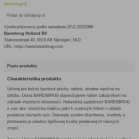
Nedostupný
Pridať do obľúbených
Výrobca/dovozca podľa nariadenia (EU) 2023/988
Barenbrug Holland BV
Stationsstraat 40, 6515 AB Nijmegen, NLD
URL: https://www.barenbrug.com
Popis produktu
Charakteristika produktu
Určená pre bežné športové plochy, odolná, stredne náročná na
údržbu. Osiva BARENBRUG doporučujeme našim zákazníkom na
základe vlastných skúseností. Holandská spoločnosť BARENBRUG
s viac ako storočnou tradíciu patrí k svetovým lídrom v oblasti
produkcie trávnych osív. Dokonalý systém šľachtenia, kontroly a
pestovania je zárukou špičkovej kvality predávaných trávnych
zmesí.