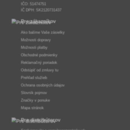
IČO: 51474751
IČ DPH: SK2120731437
Pre zákazníkov
Ako balíme Vaše zásielky
Možnosti dopravy
Možnosti platby
Obchodné podmienky
Reklamačný poriadok
Odstúpiť od zmluvy tu
Prehľad služieb
Ochrana osobných údajov
Slovník pojmov
Značky v ponuke
Mapa stránok
Pre distribútorov