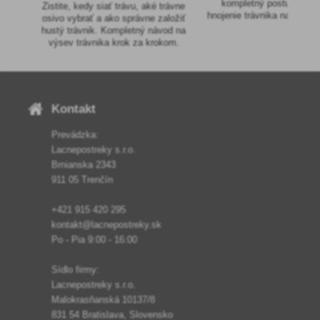
kompletný postup regen
Zistite, kedy siať trávu, aké trávne
hnojenie trávnika na jar aj 
osivo vybrať a ako správne založiť
hustý trávnik. Kompletný návod na
výsev trávnika krok za krokom.
Kontakt
Prevádzka:
Lacnepostreky s.r.o.
Brnianska 2343
911 05 Trenčín
+421 915 420 295
kontakt@lacnepostreky.sk
Po - Pia 9:00 - 16:00
Sídlo firmy:
Lacnepostreky s.r.o.
Malokrasňanská 10137/8
831 54 Bratislava, Slovensko