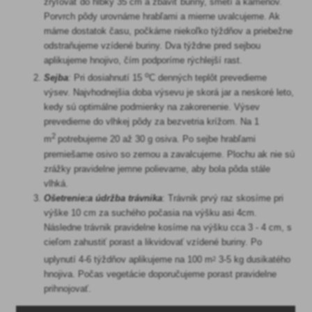
zrýľovať do hĺbky 35 cm a zbaviť buriny, smetí a kameňov.
Porvrch pôdy urovnáme hrabľami a mierne uvalcujeme. Ak
máme dostatok času, počkáme niekoľko týždňov a priebežne
odstraňujeme vzídené buriny. Dva týždne pred sejbou
aplikujeme hnojivo, čím podporíme rýchlejší rast.
o
Sejba
:
Pri dosiahnutí 15
C denných teplôt prevedieme
výsev. Najvhodnejšia doba výsevu je skorá jar a neskoré leto,
kedy sú optimálne podmienky na zakorenenie. Výsev
prevedieme do vlhkej pôdy za bezvetria krížom. Na 1
2
m
potrebujeme 20 až 30 g osiva. Po sejbe hrabľami
premiešame osivo so zemou a zavalcujeme. Plochu ak nie sú
zrážky pravidelne jemne polievame, aby bola pôda stále
vlhká.
Ošetrenie:a údržba trávnika
: Trávnik prvý raz skosíme pri
výške 10 cm za suchého počasia na výšku asi 4cm.
Následne trávnik pravidelne kosíme na výšku cca 3 - 4 cm, s
cieľom zahustiť porast a likvidovať vzídené buriny. Po
uplynutí 4-6 týždňov aplikujeme na 100 m
3-5 kg dusikatého
2
hnojiva. Počas vegetácie doporučujeme porast pravidelne
prihnojovať.