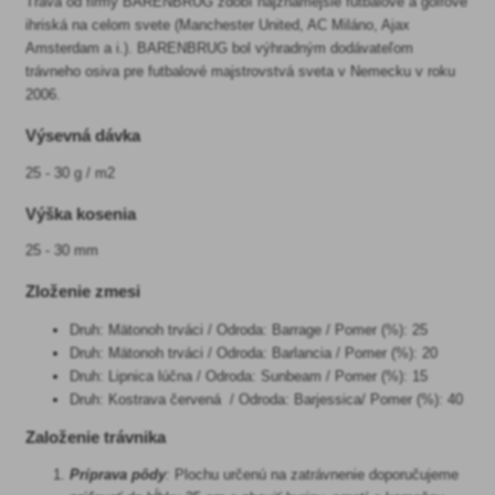
Tráva od firmy BARENBRUG zdobí najznámejšie futbalové a golfové
ihriská na celom svete (Manchester United, AC Miláno, Ajax
Amsterdam a i.). BARENBRUG bol výhradným dodávateľom
trávneho osiva pre futbalové majstrovstvá sveta v Nemecku v roku
2006.
Výsevná dávka
25 - 30 g / m2
Výška kosenia
25 - 30 mm
Zloženie zmesi
Druh: Mätonoh trváci / Odroda: Barrage / Pomer (%): 25
Druh: Mätonoh trváci / Odroda: Barlancia / Pomer (%): 20
Druh: Lipnica lúčna / Odroda: Sunbeam / Pomer (%): 15
Druh: Kostrava červená / Odroda: Barjessica/ Pomer (%): 40
Založenie trávnika
Príprava pôdy
:
Plochu určenú na zatrávnenie doporučujeme