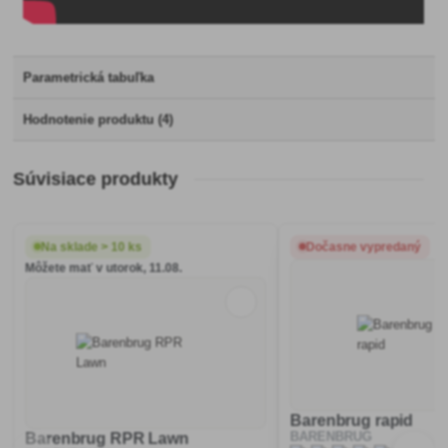
Parametrická tabuľka
Hodnotenie produktu (4)
Súvisiace produkty
Na sklade > 10 ks
Dočasne vypredaný
Môžete mať v utorok, 11.08.
Barenbrug rapid
Barenbrug RPR Lawn
BARENBRUG