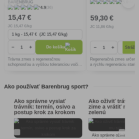
(6)
BARENBRUG
5.0
(36)
4.9
15
,47 €
59
,30 €
JC
15
,47 €/kg
JC
11
,86 €/kg
−
+
−
+
Do košíka
Stráži
Trávna zmes s regeneračnou
Regeneračná zmes určená 
schopnosťou a vyššou toleranciou voči
a rýchlu regeneráciu starší
záťaži. Zmes možno použiť na rôzne
mechanicky poškodených t
účely, napr. na trávniky, miestne
futbalové ihrisko alebo v parku.
Ako používať Barenbrug sport?
Ako správne vysiať
Ako oživiť trávnik 
trávnik: termín, osivo a
zime a vrátiť mu s
postup krok za krokom
zelenú
Ako správne oživiť trávni