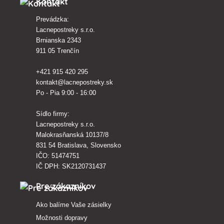
Kontakt
Prevádzka:
Lacnepostreky s.r.o.
Brnianska 2343
911 05 Trenčín
+421 915 420 295
kontakt@lacnepostreky.sk
Po - Pia 9:00 - 16:00
Sídlo firmy:
Lacnepostreky s.r.o.
Malokrasňanská 10137/8
831 54 Bratislava, Slovensko
IČO: 51474751
IČ DPH: SK2120731437
Pre zákazníkov
Ako balíme Vaše zásielky
Možnosti dopravy