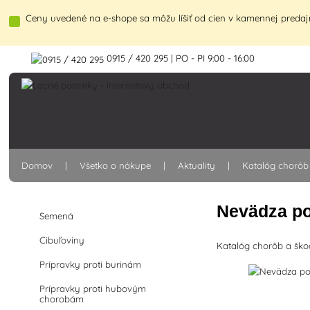
Ceny uvedené na e-shope sa môžu líšiť od cien v kamennej predajn
0915 / 420 295 | PO - PI 9:00 - 16:00
Domov
Všetko o nákupe
Aktuality
Katalóg chorôb
Nevädza p
Semená
Cibuľoviny
Katalóg chorôb a šk
Prípravky proti burinám
Prípravky proti hubovým
chorobám