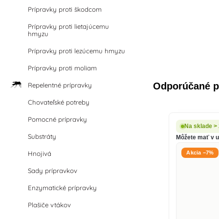
Prípravky proti škodcom
Prípravky proti lietajúcemu
hmyzu
Prípravky proti lezúcemu hmyzu
Prípravky proti moliam
Odporúčané p
Repelentné prípravky
Chovateľské potreby
Pomocné prípravky
Na sklade >
Substráty
Môžete mať v ut
Hnojivá
Akcia −7%
Sady prípravkov
Enzymatické prípravky
Plašiče vtákov