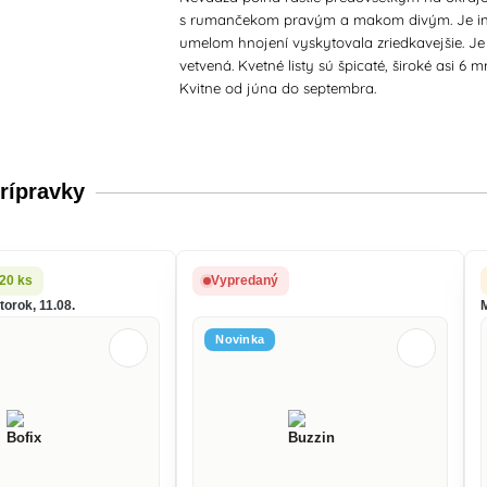
s rumančekom pravým a makom divým. Je indik
umelom hnojení vyskytovala zriedkavejšie. Je
vetvená. Kvetné listy sú špicaté, široké asi 
Kvitne od júna do septembra.
rípravky
 20 ks
Vypredaný
orok, 11.08.
Novinka