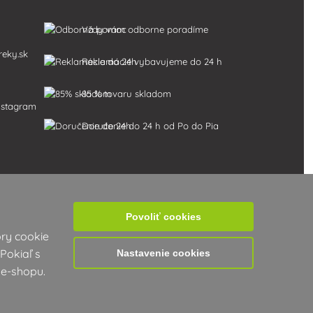
Vždy vám odborne poradíme
reky.sk
Reklamácie vybavujeme do 24 h
85 % tovaru skladom
Doručenie do 24 h od Po do Pia
Povoliť cookies
ry cookie
Pokiaľ s
Nastavenie cookies
 e-shopu.