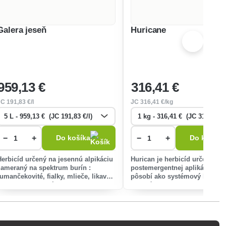
Galera jeseň
Huricane
959
,13 €
316
,41 €
JC
191
,83 €/l
JC
316
,41 €/kg
−
+
−
+
Do košíka
Do košíka
Herbicíd určený na jesennú alpikáciu
Hurican je herbicíd určený pre
zameraný na spektrum burín :
postemergentnej aplikácii. Pr
rumančekovité, fialky, mlieče, likavce,
pôsobí ako systémový herbicí
nevädze, maky, výmrv hrachu,
(regulátor rastu).
pichliač, lucerna.