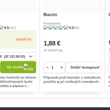
Buzzin
Floraservis
(127)
(35)
4.9
4.9
Ušetríš 7%
1
,88 €
JC
250
,67 €/g
Do košíka
−
+
Strážiť dostupnosť
iaci herbicíd na ničenie
Prípravok proti burinám v zemiakoch,
klíčnolistových burín
použitie aj pri vzídených zemiakoch.
ráska a púpava v
meno, v
h a starších okrasných
rávnatý