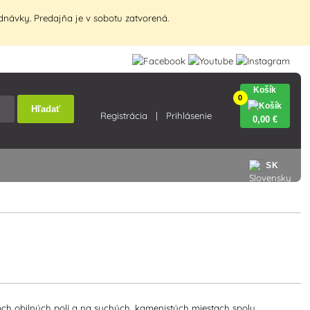
návky. Predajňa je v sobotu zatvorená.
Košík
0
Hľadať
Registrácia
Prihlásenie
0
,00 €
SK
ch obilných polí a na suchých, kamenistých miestach spolu