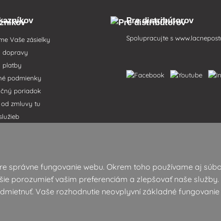
kazníkov
Pre distribútorov
Spolupracujte s
www.lacnepost
me Vaše zásielky
i dopravy
 platby
né podmienky
čný poriadok
 od zmluvy tu
služieb
 osobných údajov
 pojmov
v ponuke
pre správne fungovanie webu. Okrem toho používame aj súbo
ránok
ie porozumieť vašim preferenciám a zlepšovať naše služby. 
 odmietnuť. Vaše rozhodnutie neovplyvní základné fungovanie
t © 06/2019 Lacnepostreky s.r.o.