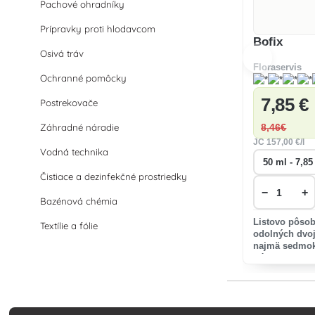
Pachové ohradníky
Prípravky proti hlodavcom
Bofix
Osivá tráv
Floraservis
Ochranné pomôcky
7
,85 €
Postrekovače
Záhradné náradie
8
,46€
JC
157
,00 €/l
Vodná technika
Čistiace a dezinfekčné prostriedky
−
+
Bazénová chémia
Listovo pôsob
Textílie a fólie
odolných dvoj
najmä sedmok
trávach na se
novozaloženýc
trávnikoch a t