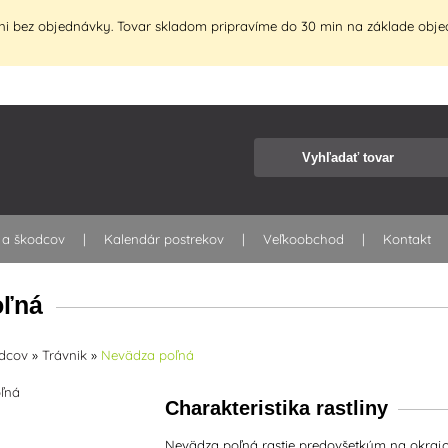
i bez objednávky. Tovar skladom pripravíme do 30 min na základe objed
 a škodcov
Kalendár postrekov
Veľkoobchod
Kontakt
oľná
odcov
»
Trávnik
»
Nevädza poľná
Charakteristika rastliny
Nevädza poľná rastie predovšetkým na okrajo